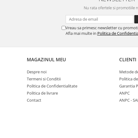
REPLAY
CALACATTA SPLENDIDO
Nu rata ofertele si promotiile 
RETINA
CALACATTA VIOLA
STONCRETE
CARRARA GIOIA
THE ROCK
CEPPO DI GRE
Vreau sa primesc newsletter cu promoti
THE ROOM
CITY PLASTER
Afla mai multe in
Politica de Confidentia
TRAIL
DOLOMITE
TUBE
DUBAI GOLD
VIBES
ECLIPSE
MAGAZINUL MEU
CLIENTI
WALK
EMPERADOR
Despre noi
Metode de
X-ROCK
FLATIRON
Termeni si Conditii
Politica d
ENERGIE KER
GENESIS
Politica de Confidentialitate
Garantia 
HERITAGE
AGATHOS
Politica de livrare
ANPC
INVISIBLE GREY
AMANI
Contact
ANPC - SA
LINCOLN
AMAZZONITE
LOFT
ANTICHI AMORI
LUMINESCENE
ANTIQUA
MAGNETIC
BERNINI
MAKRANA
BRERA