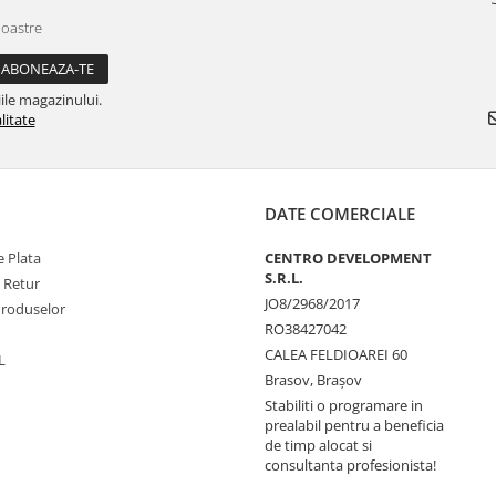
noastre
ile magazinului.
litate
DATE COMERCIALE
 Plata
CENTRO DEVELOPMENT
S.R.L.
e Retur
JO8/2968/2017
Produselor
RO38427042
CALEA FELDIOAREI 60
L
Brasov, Braşov
Stabiliti o programare in
prealabil pentru a beneficia
de timp alocat si
consultanta profesionista!