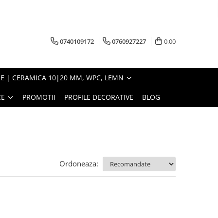
0740109172
0760927227
0,00
E | CERAMICA 10|20 MM, WPC, LEMN
CE
PROMOTII
PROFILE DECORATIVE
BLOG
Ordoneaza: