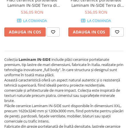
MIRO
GRANDE RESIN LOOK
Laminam IN-SIDE Terra di
Laminam IN-SIDE Terra di
Pompei 1200x3000 5+ mm
Saturnia 1200x3000 5+ mm
MONTECCHIO
GRANDE METAL LOOK
536,05 RON
536,05 RON
MOOD
GRANDE SOLID COLOR
LA COMANDA
LA COMANDA
MORPHIC
THE TOP
ADAUGA IN COS
ADAUGA IN COS
NAVONA SOFT
NAVONA VEIN
NEREIDI
ONICE ALLURE
Colecția
Laminam IN-SIDE
include plăci ceramice portelanate
ONYX
premium, tip lastre de mari dimensiuni, fabricate în Italia, realizate prin
tehnologia inovatoare „full body”, în care structura și designul sunt
OXIDATIO
uniforme în toată masa plăcii.
PADOUK
Această caracteristică oferă un aspect natural autentic și o rezistență
tehnică superioară, fiind ideală pentru proiecte rezidențiale,
PARKER
comerciale și arhitecturale de mare impact. Colecția este inspirată de
PATAGONIA
texturi naturale precum piatra, cimentul sau suprafețele minerale
PENNSLATE
brute.
Plăcile ceramice Laminam IN-SIDE sunt disponibile în dimensiuni XXL,
PETRAVIVA
precum 1620x3240 mm și 1200x3000 mm, fiind potrivite pentru placări
PIERRE BLACK
de pereți, pardoseli, fațade ventilate, mobilier, blaturi sau spații
comerciale cu trafic intens.
PIETRA DI VALS
Fabricate din gresie portelanată de înaltă densitate, lastrele ceramice