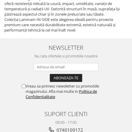
QUARZI
oferă rezistență ridicată la uzură, impact, umiditate, variații de
temperatură și radiații UV. Datorită structurii în masă, suprafața își
RES-TERRAE
păstrează aspectul chiar și în zonele prelucrate sau tăiate.
ROBUR
Colecția Laminam IN-SIDE este alegerea ideală pentru proiecte
premium care necesită durabilitate extremă, estetică naturală și
RUSHMORE
performanță tehnică la cel mai înalt nivel.
SELECT
SPARK
NEWSLETTER
STATUARIO SUPERIORE
SUNSTONE
Nu rata ofertele si promotiile noastre
TAJ MAHAL
TIVOLI
TREASURES AND GEMS
Vreau sa primesc newsletter cu promotiile
UNICOLORS
magazinului. Afla mai multe in
Politica de
URANO
Confidentialitate
UTAH
VERDE ALPI
SUPORT CLIENTI
WALLART
09:00 - 17:00
WONDER
0740109172