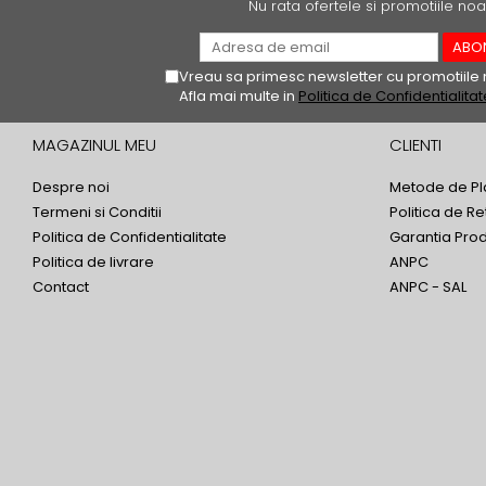
REPLAY
CALACATTA SPLENDIDO
Nu rata ofertele si promotiile noa
RETINA
CALACATTA VIOLA
STONCRETE
CARRARA GIOIA
Vreau sa primesc newsletter cu promotiile 
THE ROCK
CEPPO DI GRE
Afla mai multe in
Politica de Confidentialitat
THE ROOM
CITY PLASTER
TRAIL
MAGAZINUL MEU
CLIENTI
DOLOMITE
TUBE
DUBAI GOLD
Despre noi
Metode de Pl
VIBES
ECLIPSE
Termeni si Conditii
Politica de Re
WALK
EMPERADOR
Politica de Confidentialitate
Garantia Pro
X-ROCK
FLATIRON
Politica de livrare
ANPC
ENERGIE KER
GENESIS
Contact
ANPC - SAL
HERITAGE
AGATHOS
INVISIBLE GREY
AMANI
LINCOLN
AMAZZONITE
LOFT
ANTICHI AMORI
LUMINESCENE
ANTIQUA
MAGNETIC
BERNINI
MAKRANA