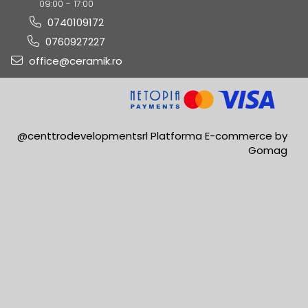
09:00 - 17:00
0740109172
0760927227
office@ceramik.ro
@centtrodevelopmentsrl
Platforma E-commerce by
Gomag