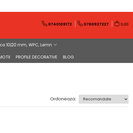
0740109172
0760927227
0,00
ica 10|20 mm, WPC, Lemn
MOTII
PROFILE DECORATIVE
BLOG
Ordoneaza: