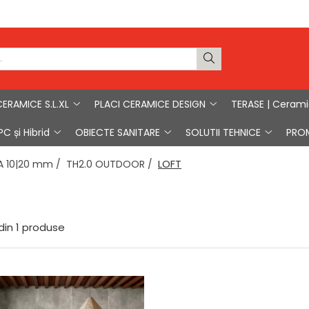
CERAMICE S.L.XL
PLACI CERAMICE DESIGN
TERASE | Ceram
C și Hibrid
OBIECTE SANITARE
SOLUTII TEHNICE
PRO
LOFT
A 10|20 mm /
TH2.0 OUTDOOR /
din
1
produse