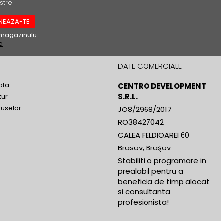
stre
magazinului.
e
DATE COMERCIALE
ata
CENTRO DEVELOPMENT
S.R.L.
tur
duselor
JO8/2968/2017
RO38427042
CALEA FELDIOAREI 60
Brasov, Braşov
Stabiliti o programare in
prealabil pentru a
beneficia de timp alocat
si consultanta
profesionista!