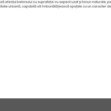
ează efectul betonului cu suprafețe cu aspect uzat și tonuri naturale
titate urbană, capabilă să îmbunătățească spațiile cu un caracter deci