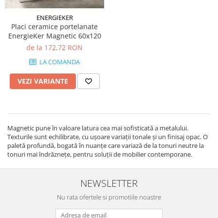
LA FAENTZA
D_SEGNI COLORE
LAVOARE
LEGNO VENEZIA
AESTHETICA
D_SEGNI
ENERGIEKER
ROBINETI
OSSIDO
Placi ceramice portelanate
BIANCO
THIN WALL COVERING
FRATTINI
EnergieKer Magnetic 60x120
OXIDE
BLANCO
KLUDI
de la 172,72 RON
RARE
COCOON
FDESIGN
SETA
LA COMANDA
COTTOFAENZA
MOBILIER BAIE
SLATE
COUTURE
VEZI VARIANTE
LA FAENTZA XXL
VASE WC SI BIDEURI
COUTURE
AESTHETICA
REZERVOARE WC
CREA-LA
BIANCO
PISOARE
DAMA
COCOON
Magnetic pune în valoare latura cea mai sofisticată a metalului.
EGO
ACCESORII-BAIE
Texturile sunt echilibrate, cu ușoare variații tonale și un finisaj opac. O
MAXXI
GEA
paletă profundă, bogată în nuanțe care variază de la tonuri neutre la
OGLINZI
PARTY
tonuri mai îndrăznețe, pentru soluții de mobilier contemporane.
LASTRA
SCAUN
TREX3
LEGNO DEL NATAIO
TETIERĂ CADĂ
VIS
MAXXI
NEWSLETTER
MĂSUȚĂ CADĂ
IMOLA CERAMICA XXL
NIRVANA
Nu rata ofertele si promotiile noastre
SUPORTI
AZUMA
ORO
SANITARE SPECIALE