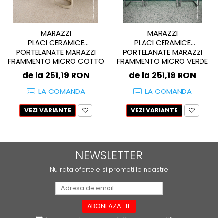
REPLAY
CALACATTA SPLENDIDO
RETINA
CALACATTA VIOLA
STONCRETE
CARRARA GIOIA
MARAZZI
MARAZZI
THE ROCK
CEPPO DI GRE
PLACI CERAMICE
PLACI CERAMICE
THE ROOM
PORTELANATE MARAZZI
PORTELANATE MARAZZI
CITY PLASTER
FRAMMENTO MICRO COTTO
FRAMMENTO MICRO VERDE
TRAIL
DOLOMITE
60X60
60X60
de la 251,19 RON
de la 251,19 RON
TUBE
DUBAI GOLD
VIBES
LA COMANDA
LA COMANDA
ECLIPSE
WALK
EMPERADOR
VEZI VARIANTE
VEZI VARIANTE
X-ROCK
FLATIRON
ENERGIE KER
GENESIS
HERITAGE
AGATHOS
NEWSLETTER
INVISIBLE GREY
AMANI
LINCOLN
AMAZZONITE
Nu rata ofertele si promotiile noastre
LOFT
ANTICHI AMORI
LUMINESCENE
ANTIQUA
MAGNETIC
BERNINI
MAKRANA