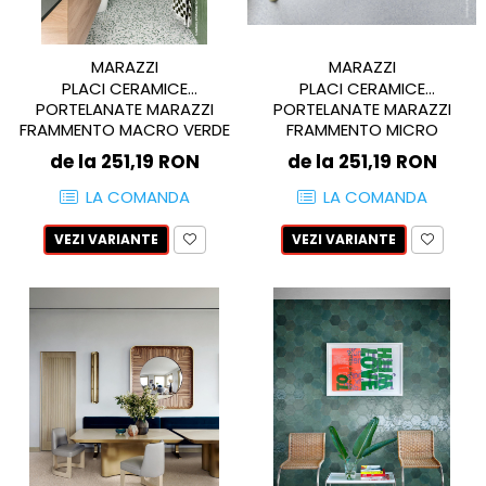
AZUMA ROCK
PARTY
RETINA
TREX3
THE ROCK
VIS
MARAZZI
MARAZZI
THE ROOM
YAKISUGI
PLACI CERAMICE
PLACI CERAMICE
PORTELANATE MARAZZI
PORTELANATE MARAZZI
TUBE
IMOLA CERAMICA
FRAMMENTO MICRO
FRAMMENTO MACRO VERDE
CASALGRANDE PADANA
AZUMA
AZZURRO 60X60
60X60
de la 251,19 RON
de la 251,19 RON
K O N T I N U A
AZUMA ROCK
LA COMANDA
LA COMANDA
ALABASTRI
BLUE SAVOY
EKXTREME-ENERGIE KER
CONCRETE PROJECT
VEZI VARIANTE
VEZI VARIANTE
CREATIVE CONCRETE
EKXTREME
CREW BITTER
AMANI
CREW HONEY
AMAZZONITE
CREW UMAMI
BERNINI
ELIXIR
BRERA
MICRON 2.0
CALACATTA
OXYD
CALACATTA CENERINO
PARADE
CALACATTA OCEANIC