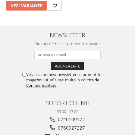
MIRO
GRANDE RESIN LOOK
VEZI VARIANTE
MONTECCHIO
GRANDE METAL LOOK
MOOD
GRANDE SOLID COLOR
MORPHIC
THE TOP
NEWSLETTER
NAVONA SOFT
NAVONA VEIN
Nu rata ofertele si promotiile noastre
NEREIDI
ONICE ALLURE
ONYX
Vreau sa primesc newsletter cu promotiile
OXIDATIO
magazinului. Afla mai multe in
Politica de
PADOUK
Confidentialitate
PARKER
PATAGONIA
SUPORT CLIENTI
PENNSLATE
09:00 - 17:00
PETRAVIVA
0740109172
PIERRE BLACK
0760927227
PIETRA DI VALS