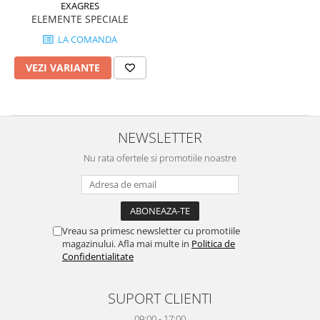
REPLAY
CALACATTA SPLENDIDO
EXAGRES
ELEMENTE SPECIALE
RETINA
CALACATTA VIOLA
STONCRETE
LA COMANDA
CARRARA GIOIA
THE ROCK
CEPPO DI GRE
VEZI VARIANTE
THE ROOM
CITY PLASTER
TRAIL
DOLOMITE
TUBE
DUBAI GOLD
VIBES
ECLIPSE
NEWSLETTER
WALK
EMPERADOR
Nu rata ofertele si promotiile noastre
X-ROCK
FLATIRON
ENERGIE KER
GENESIS
HERITAGE
AGATHOS
INVISIBLE GREY
AMANI
Vreau sa primesc newsletter cu promotiile
magazinului. Afla mai multe in
Politica de
LINCOLN
AMAZZONITE
Confidentialitate
LOFT
ANTICHI AMORI
LUMINESCENE
ANTIQUA
SUPORT CLIENTI
MAGNETIC
BERNINI
09:00 - 17:00
MAKRANA
BRERA