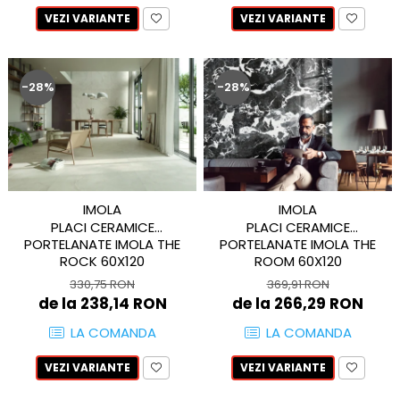
PINCH
VEZI VARIANTE
VEZI VARIANTE
FABULA
MARBLEPLAY
SLOW COLD
-28%
-28%
SLOW
COTTI D'ITALIA
THIN WALL COVERING
COLORKER
AGORA
IMOLA
IMOLA
ALASKA
PLACI CERAMICE
PLACI CERAMICE
ALTHEA
PORTELANATE IMOLA THE
PORTELANATE IMOLA THE
ROCK 60X120
ROOM 60X120
ANDES-AUSTRAL
330,75 RON
369,91 RON
AQUA
de la 238,14 RON
de la 266,29 RON
ARTY
LA COMANDA
LA COMANDA
ARUMA
ASTON
VEZI VARIANTE
VEZI VARIANTE
ATHENA