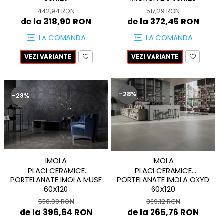
MIRO
GRANDE RESIN LOOK
442,94 RON
517,29 RON
MONTECCHIO
de la 318,90 RON
de la 372,45 RON
GRANDE METAL LOOK
MOOD
GRANDE SOLID COLOR
LA COMANDA
LA COMANDA
MORPHIC
THE TOP
VEZI VARIANTE
VEZI VARIANTE
NAVONA SOFT
NAVONA VEIN
NEREIDI
-28%
-28%
ONICE ALLURE
ONYX
OXIDATIO
PADOUK
PARKER
PATAGONIA
IMOLA
IMOLA
PLACI CERAMICE
PLACI CERAMICE
PENNSLATE
PORTELANATE IMOLA MUSE
PORTELANATE IMOLA OXYD
PETRAVIVA
60X120
60X120
PIERRE BLACK
550,90 RON
369,12 RON
PIETRA DI VALS
de la 396,64 RON
de la 265,76 RON