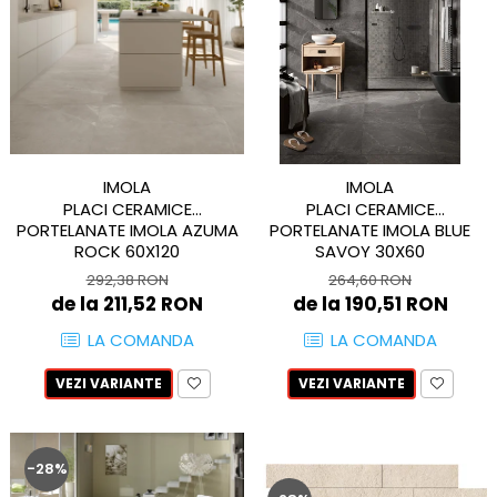
AZUMA ROCK
PARTY
RETINA
TREX3
THE ROCK
VIS
THE ROOM
YAKISUGI
TUBE
IMOLA CERAMICA
CASALGRANDE PADANA
AZUMA
K O N T I N U A
AZUMA ROCK
IMOLA
IMOLA
ALABASTRI
PLACI CERAMICE
PLACI CERAMICE
BLUE SAVOY
PORTELANATE IMOLA AZUMA
PORTELANATE IMOLA BLUE
EKXTREME-ENERGIE KER
CONCRETE PROJECT
ROCK 60X120
SAVOY 30X60
CREATIVE CONCRETE
EKXTREME
292,38 RON
264,60 RON
CREW BITTER
AMANI
de la 211,52 RON
de la 190,51 RON
CREW HONEY
AMAZZONITE
LA COMANDA
LA COMANDA
CREW UMAMI
BERNINI
ELIXIR
VEZI VARIANTE
VEZI VARIANTE
BRERA
MICRON 2.0
CALACATTA
OXYD
CALACATTA CENERINO
PARADE
-28%
CALACATTA OCEANIC