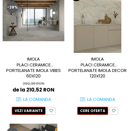
-28%
GAIA
GIANT
HAMILTON
HAWAII
HILLS
HORIZON
HUDSON
IMOLA
IMOLA
IMPULSE
PLACI CERAMICE
PLACI CERAMICE
INSIGNIA
PORTELANATE IMOLA VIBES
PORTELANATE IMOLA DECOR
IRIS
60X120
120X120
KAINOS
292,38 RON
de la 210,52 RON
KAORU
KENZO
LA COMANDA
LA COMANDA
LAKEVIEW
VEZI VARIANTE
CERE OFERTA
LEGACY
LIBERTY
LINNEAR