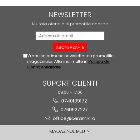
OASIS
OKEN
NEWSLETTER
ORIGEN BONE
Nu rata ofertele si promotiile noastre
PACIFIC
PANAMERA
PETRA VIVA
PREMIERE
Vreau sa primesc newsletter cu promotiile
RETRO
magazinului. Afla mai multe in
Politica de
Confidentialitate
REVIVAL
SIENYX
SUPORT CLIENTI
SKY
09:00 - 17:00
SOLANGE
0740109172
SOLARIS AMBER
0760927227
SOLID
SONAR
office@ceramik.ro
TAKARA
MAGAZINUL MEU
TANGRAM