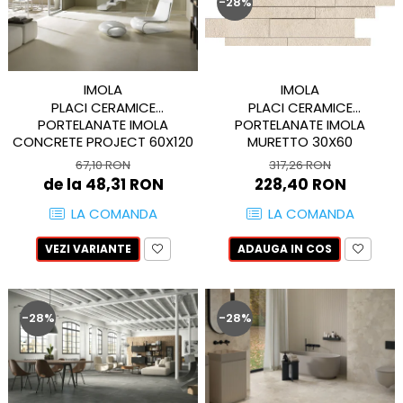
REPLAY
-28%
CALACATTA SPLENDIDO
RETINA
CALACATTA VIOLA
STONCRETE
CARRARA GIOIA
THE ROCK
CEPPO DI GRE
IMOLA
IMOLA
THE ROOM
CITY PLASTER
PLACI CERAMICE
PLACI CERAMICE
TRAIL
DOLOMITE
PORTELANATE IMOLA
PORTELANATE IMOLA
TUBE
CONCRETE PROJECT 60X120
MURETTO 30X60
DUBAI GOLD
VIBES
67,10 RON
317,26 RON
ECLIPSE
de la 48,31 RON
228,40 RON
WALK
EMPERADOR
X-ROCK
LA COMANDA
LA COMANDA
FLATIRON
ENERGIE KER
GENESIS
VEZI VARIANTE
ADAUGA IN COS
HERITAGE
AGATHOS
INVISIBLE GREY
AMANI
LINCOLN
AMAZZONITE
-28%
-28%
LOFT
ANTICHI AMORI
LUMINESCENE
ANTIQUA
MAGNETIC
BERNINI
MAKRANA