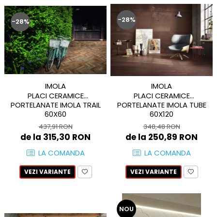
ATLAS
BACKSTAGE
-28%
-28%
BELLASTONE
BLOOM
BOREAL
BOXER
BROADWAY
IMOLA
IMOLA
CALACATTA GOLD
PLACI CERAMICE
PLACI CERAMICE
CENTURY
PORTELANATE IMOLA TRAIL
PORTELANATE IMOLA TUBE
60X60
60X120
COLONIAL SOFT
437,91 RON
348,48 RON
COLUMBIA
de la 315,30 RON
de la 250,89 RON
CONCEPT
LA COMANDA
LA COMANDA
DECK
DHARA
VEZI VARIANTE
VEZI VARIANTE
DOMUS
ELEMENTS
ENJOY
NOU
ENYA