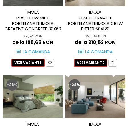
BRERA
MARQUINA
CALACATA VIOLA
IMOLA
IMOLA
MIRO
CALACATTA
PLACI CERAMICE
PLACI CERAMICE
MOOD
CALACATTA CENERINO
PORTELANATE IMOLA
PORTELANATE IMOLA CREW
CREATIVE CONCRETE 30X60
BITTER 60X120
MORPHIC
CALACATTA OCEANIC
271,74 RON
292,38 RON
NAVONA SOFT
CALACATTA SPLENDIDO
de la 195,66 RON
de la 210,52 RON
NAVONA VEIN
CAMPIGIANE
LA COMANDA
LA COMANDA
NEREIDI
CARDOSIA
ONICE ALLURE
CARRARA GIOIA
VEZI VARIANTE
VEZI VARIANTE
ONYX
CEMENTINE
OXIDATIO
CEPPO DI GRE
PARKER
CITY PLASTER
-28%
-28%
PATAGONIA
CONCEPT
PETRAVIVA
CORSOCOMO
PIERRE BLACK
DOLOMITE
STATUARIO SUPERIORE
DUBAI GOLD
SUNSTONE
ECLIPSE
IMOLA
IMOLA
TAJ MAHAL
EMPERADOR