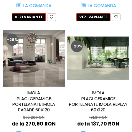
QUARZI
LA COMANDA
LA COMANDA
RES-TERRAE
VEZI VARIANTE
VEZI VARIANTE
ROBUR
RUSHMORE
SELECT
-28%
SPARK
-28%
STATUARIO SUPERIORE
SUNSTONE
TAJ MAHAL
TIVOLI
TREASURES AND GEMS
UNICOLORS
IMOLA
IMOLA
URANO
PLACI CERAMICE
PLACI CERAMICE
UTAH
PORTELANATE IMOLA REPLAY
PORTELANATE IMOLA
60X120
PARADE 60X120
VERDE ALPI
WALLART
191,31 RON
376,26 RON
de la 137,70 RON
de la 270,90 RON
WONDER