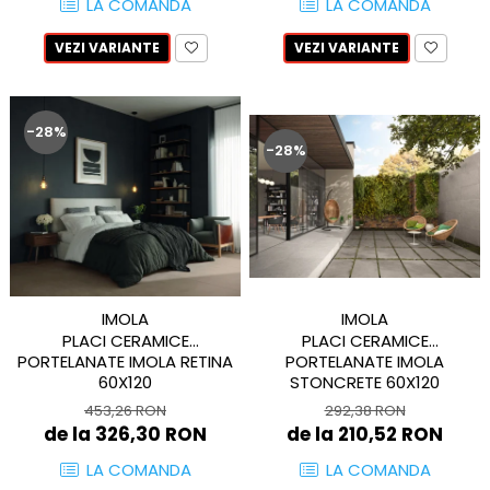
WOODBREAK
LA COMANDA
LA COMANDA
WOODWISE
VEZI VARIANTE
VEZI VARIANTE
CASALGRANDE PADANA
ALABASTRI
AMAZZONIA
-28%
MARAZZI
-28%
WOOD COLLECTION
MYSTONE SILVER ROOT
UNICHE
MYSTONE LIMESTONE
MYSTONE CEPPO DI GRE
IMOLA
IMOLA
MYSTONE LAVAGNA
PLACI CERAMICE
PLACI CERAMICE
CARACTER
PORTELANATE IMOLA
PORTELANATE IMOLA RETINA
STONCRETE 60X120
60X120
MULTIQUARTZ
ROCKING
292,38 RON
453,26 RON
de la 210,52 RON
de la 326,30 RON
FRAMMENTO
ART
LA COMANDA
LA COMANDA