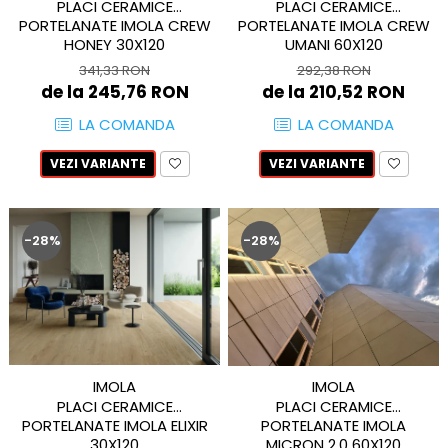
PLACI CERAMICE
PLACI CERAMICE
TREASURES AND GEMS
FLATIRON
PORTELANATE IMOLA CREW
PORTELANATE IMOLA CREW
HONEY 30X120
UMANI 60X120
VERDE ALPI
GENESIS
341,33 RON
292,38 RON
WONDER
H24
de la 245,76 RON
de la 210,52 RON
HOLLSTONE
HERITAGE
Lastre FLORIM XXL | Plăci
LA COMANDA
LA COMANDA
HOLLSTONE
Ceramice Porțelanate Italia |
IMPERIAL
ceramiKro
VEZI VARIANTE
VEZI VARIANTE
Lastre FLORIM Efect Beton XXL
INVISIBLE GREY
Lastre FLORIM Efect Piatră XXL
LINCOLN
Lastre FLORIM Efect Marmură XXL
LOFT
-28%
-28%
Lastre FLORIM Efect Lemn XXL
LOOP
Lastre FLORIM Efect Metal XXL
LUMINESCENE
Lastre FLORIM Culori Uni XXL
MAGNETIC
Lastre FLORIM Efect Textil XXL
MAIOLICHE
MARAZZI
MAKRANA
MARQUINA
IMOLA
IMOLA
GRANDE MARBLE LOOK
PLACI CERAMICE
PLACI CERAMICE
MASSIVE
GRANDE CONCRETE LOOK
PORTELANATE IMOLA ELIXIR
PORTELANATE IMOLA
MEDLEY
GRANDE STONE LOOK
30X120
MICRON 2.0 60X120