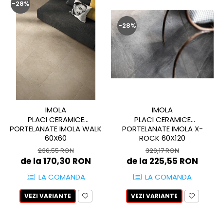
-28%
LOIRA
LOTUS
-28%
LUXOR SAND
MADISON
MAGNA
MEMORY
MERIBEL
MONTANA
IMOLA
IMOLA
MUSE
PLACI CERAMICE
PLACI CERAMICE
NATIVE
PORTELANATE IMOLA WALK
PORTELANATE IMOLA X-
NEOLITICK
60X60
ROCK 60X120
NEW AGE
236,55 RON
320,17 RON
de la 170,30 RON
de la 225,55 RON
NOMADE
NOORDAL
LA COMANDA
LA COMANDA
NORDEN
VEZI VARIANTE
VEZI VARIANTE
NOVAWOOD
NUANCE