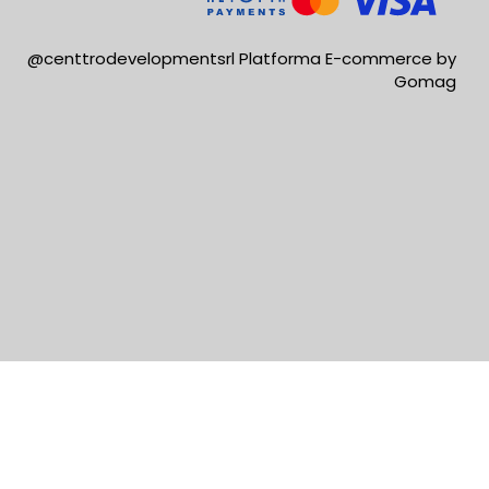
@centtrodevelopmentsrl
Platforma E-commerce by
Gomag