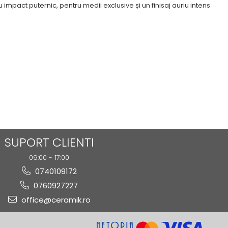
u impact puternic, pentru medii exclusive și un finisaj auriu intens
SUPORT CLIENTI
09:00 - 17:00
0740109172
0760927227
office@ceramik.ro