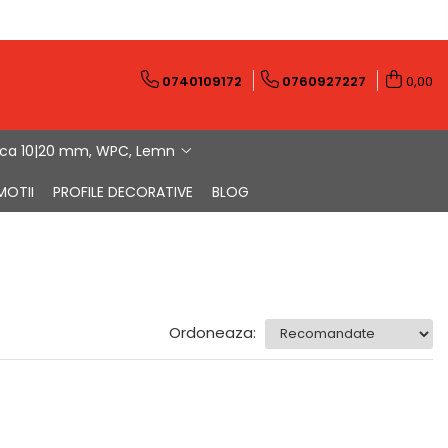
0740109172
0760927227
0,00
ica 10|20 mm, WPC, Lemn
MOTII
PROFILE DECORATIVE
BLOG
Ordoneaza: