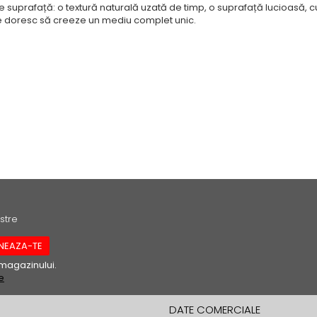
e de suprafață: o textură naturală uzată de timp, o suprafață lucioasă, c
e doresc să creeze un mediu complet unic.
stre
magazinului.
e
DATE COMERCIALE