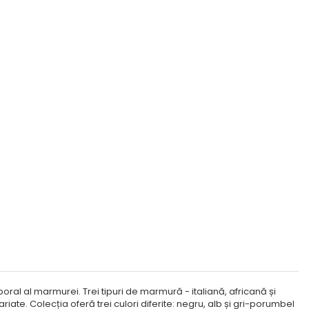
al al marmurei. Trei tipuri de marmură - italiană, africană și
iate. Colecția oferă trei culori diferite: negru, alb și gri-porumbel