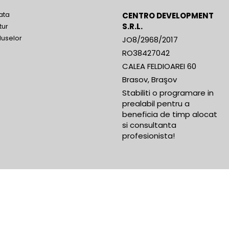
ata
CENTRO DEVELOPMENT
S.R.L.
tur
duselor
JO8/2968/2017
RO38427042
CALEA FELDIOAREI 60
Brasov, Braşov
Stabiliti o programare in
prealabil pentru a
beneficia de timp alocat
si consultanta
profesionista!