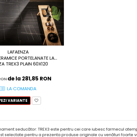
LAFAENZA
ERAMICE PORTELANATE LA
ZA TREX3 PLAIN 60X120
de la 281,85 RON
 RON
LA COMANDA
VEZI VARIANTE
inament seducător: TREX3 este pentru cei care iubesc farmecul atempor
ost selectate pentru a prezenta produse originale cu venături foarte var