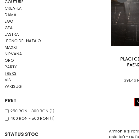
LA FAENTZA
COUTURE
D_SEGNI COLORE
LAVOARE
LEGNO VENEZIA
CREA-LA
AESTHETICA
D_SEGNI
ROBINETI
DAMA
OSSIDO
BIANCO
THIN WALL COVERING
EGO
FRATTINI
OXIDE
BLANCO
GEA
KLUDI
RARE
LASTRA
COCOON
FDESIGN
SETA
LEGNO DEL NATAIO
COTTOFAENZA
MOBILIER BAIE
SLATE
MAXXI
COUTURE
NIRVANA
LA FAENTZA XXL
VASE WC SI BIDEURI
PLACI C
COUTURE
ORO
FAEN
AESTHETICA
REZERVOARE WC
CREA-LA
PARTY
BIANCO
TREX3
PISOARE
DAMA
VIS
391,46
COCOON
EGO
ACCESORII-BAIE
YAKISUGI
MAXXI
GEA
OGLINZI
PARTY
LASTRA
PRET
SCAUN
TREX3
LEGNO DEL NATAIO
TETIERĂ CADĂ
250 RON - 300 RON
(1)
VIS
MAXXI
MĂSUȚĂ CADĂ
400 RON - 500 RON
(1)
IMOLA CERAMICA XXL
NIRVANA
SUPORTI
AZUMA
Armonie și raf
ORO
STATUS STOC
SANITARE SPECIALE
asiatică - au f