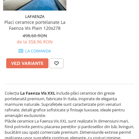
LA FAENTZA
D_SEGNI COLORE
LAVOARE
LEGNO VENEZIA
AESTHETICA
D_SEGNI
ROBINETI
OSSIDO
LAFAENZA
BIANCO
THIN WALL COVERING
FRATTINI
Placi ceramice portelanate La
OXIDE
BLANCO
Faenza Vis Plain 120x278
KLUDI
RARE
COCOON
498,60 RON
FDESIGN
SETA
de la 358,96 RON
COTTOFAENZA
MOBILIER BAIE
SLATE
COUTURE
LA COMANDA
LA FAENTZA XXL
VASE WC SI BIDEURI
COUTURE
VEZI VARIANTE
AESTHETICA
REZERVOARE WC
CREA-LA
BIANCO
PISOARE
DAMA
COCOON
EGO
ACCESORII-BAIE
MAXXI
GEA
Colecția
La Faenza Vis XXL
include plăci ceramice din gresie
OGLINZI
PARTY
portelanată premium, fabricate în Italia, inspirate de eleganța
LASTRA
SCAUN
marmurei naturale. Suprafețele sunt caracterizate prin venaturi
TREX3
LEGNO DEL NATAIO
TETIERĂ CADĂ
rafinate, detalii grafice sofisticate și finisaje luxoase, ideale pentru
VIS
MAXXI
amenajări exclusiviste.
MĂSUȚĂ CADĂ
Plăcile ceramice La Faenza Vis XXL sunt realizate în dimensiuni mari,
IMOLA CERAMICA XXL
NIRVANA
SUPORTI
fiind potrivite pentru placarea pereților și pardoselilor din băi, livinguri,
AZUMA
ORO
bucătării sau spații comerciale premium. Dimensiunile extinse permit
SANITARE SPECIALE
realizarea unor suprafețe continue, elegante, cu rosturi minime.