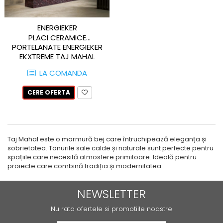
LA FAENTZA
D_SEGNI COLORE
LAVOARE
LEGNO VENEZIA
AESTHETICA
D_SEGNI
ROBINETI
OSSIDO
ENERGIEKER
BIANCO
THIN WALL COVERING
FRATTINI
PLACI CERAMICE
OXIDE
BLANCO
PORTELANATE ENERGIEKER
KLUDI
RARE
COCOON
EKXTREME TAJ MAHAL
FDESIGN
SETA
120X278
COTTOFAENZA
LA COMANDA
MOBILIER BAIE
SLATE
COUTURE
LA FAENTZA XXL
VASE WC SI BIDEURI
CERE OFERTA
COUTURE
AESTHETICA
REZERVOARE WC
CREA-LA
BIANCO
PISOARE
DAMA
COCOON
EGO
ACCESORII-BAIE
Taj Mahal este o marmură bej care întruchipează eleganța și
MAXXI
GEA
sobrietatea. Tonurile sale calde și naturale sunt perfecte pentru
OGLINZI
PARTY
spațiile care necesită atmosfere primitoare. Ideală pentru
LASTRA
SCAUN
proiecte care combină tradiția și modernitatea.
TREX3
LEGNO DEL NATAIO
TETIERĂ CADĂ
VIS
MAXXI
MĂSUȚĂ CADĂ
NEWSLETTER
IMOLA CERAMICA XXL
NIRVANA
SUPORTI
Nu rata ofertele si promotiile noastre
AZUMA
ORO
SANITARE SPECIALE