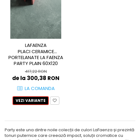
LA FAENTZA
D_SEGNI COLORE
LAVOARE
LEGNO VENEZIA
AESTHETICA
D_SEGNI
ROBINETI
OSSIDO
BIANCO
THIN WALL COVERING
FRATTINI
OXIDE
BLANCO
KLUDI
RARE
COCOON
FDESIGN
SETA
COTTOFAENZA
LAFAENZA
MOBILIER BAIE
SLATE
COUTURE
PLACI CERAMICE
LA FAENTZA XXL
VASE WC SI BIDEURI
PORTELANATE LA FAENZA
COUTURE
PARTY PLAIN 60X120
AESTHETICA
REZERVOARE WC
CREA-LA
417,22 RON
BIANCO
PISOARE
DAMA
de la 300,38 RON
COCOON
EGO
ACCESORII-BAIE
LA COMANDA
MAXXI
GEA
OGLINZI
PARTY
LASTRA
VEZI VARIANTE
SCAUN
TREX3
LEGNO DEL NATAIO
TETIERĂ CADĂ
VIS
MAXXI
MĂSUȚĂ CADĂ
IMOLA CERAMICA XXL
NIRVANA
SUPORTI
Party este una dintre noile colecții de culori LaFaenza și prezintă
AZUMA
ORO
SANITARE SPECIALE
tonuri puternice care creează impact, soluții cromatice cu