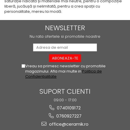
AZUMA ROCK
PARTY
saturație ridicată și materiale mai neutre, pentru o compoziție
liberă, jucăușă și nelimitată, pentru a crea spații cu
RETINA
TREX3
personalitate, mereu la modă.
THE ROCK
VIS
THE ROOM
YAKISUGI
NEWSLETTER
TUBE
IMOLA CERAMICA
Nu rata ofertele si promotiile noastre
CASALGRANDE PADANA
AZUMA
K O N T I N U A
AZUMA ROCK
ALABASTRI
BLUE SAVOY
EKXTREME-ENERGIE KER
CONCRETE PROJECT
Vreau sa primesc newsletter cu promotiile
CREATIVE CONCRETE
EKXTREME
magazinului. Afla mai multe in
Politica de
Confidentialitate
CREW BITTER
AMANI
CREW HONEY
AMAZZONITE
SUPORT CLIENTI
CREW UMAMI
BERNINI
ELIXIR
09:00 - 17:00
BRERA
MICRON 2.0
0740109172
CALACATTA
OXYD
0760927227
CALACATTA CENERINO
PARADE
CALACATTA OCEANIC
office@ceramik.ro