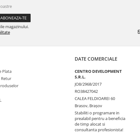
noastre
ile magazinului.
litate
DATE COMERCIALE
 Plata
CENTRO DEVELOPMENT
S.R.L.
e Retur
JO8/2968/2017
Produselor
RO38427042
CALEA FELDIOAREI 60
L
Brasov, Braşov
Stabiliti o programare in
prealabil pentru a beneficia
de timp alocat si
consultanta profesionista!