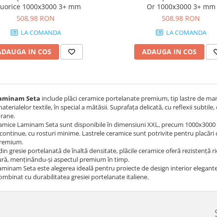
quorice 1000x3000 3+ mm
Or 1000x3000 3+ mm
508,98 RON
508,98 RON
LA COMANDA
LA COMANDA
ADAUGA IN COS
ADAUGA IN COS
aminam Seta
include plăci ceramice portelanate premium, tip lastre de mari d
terialelor textile, în special a mătăsii. Suprafața delicată, cu reflexii subtile
rane.
eramice Laminam Seta sunt disponibile în dimensiuni XXL, precum 1000x3000 
continue, cu rosturi minime. Lastrele ceramice sunt potrivite pentru placări de 
remium.
in gresie portelanată de înaltă densitate, plăcile ceramice oferă rezistență rid
ră, menținându-și aspectul premium în timp.
aminam Seta este alegerea ideală pentru proiecte de design interior elegante,
ombinat cu durabilitatea gresiei portelanate italiene.