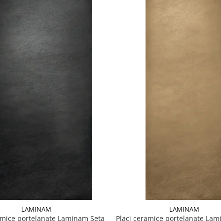
LAMINAM
LAMINAM
amice portelanate Laminam Seta
Placi ceramice portelanate La