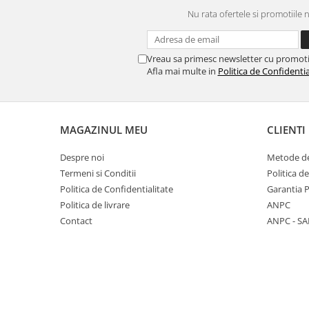
REPLAY
CALACATTA SPLENDIDO
Nu rata ofertele si promotiile 
RETINA
CALACATTA VIOLA
STONCRETE
CARRARA GIOIA
THE ROCK
CEPPO DI GRE
Vreau sa primesc newsletter cu promoti
Afla mai multe in
Politica de Confidentia
THE ROOM
CITY PLASTER
TRAIL
DOLOMITE
TUBE
DUBAI GOLD
VIBES
ECLIPSE
MAGAZINUL MEU
CLIENTI
WALK
EMPERADOR
Despre noi
Metode de
X-ROCK
FLATIRON
Termeni si Conditii
Politica d
ENERGIE KER
GENESIS
Politica de Confidentialitate
Garantia 
HERITAGE
AGATHOS
Politica de livrare
ANPC
INVISIBLE GREY
AMANI
Contact
ANPC - SA
LINCOLN
AMAZZONITE
LOFT
ANTICHI AMORI
LUMINESCENE
ANTIQUA
MAGNETIC
BERNINI
MAKRANA
BRERA