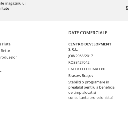
ile magazinului.
litate
DATE COMERCIALE
 Plata
CENTRO DEVELOPMENT
S.R.L.
e Retur
JO8/2968/2017
Produselor
RO38427042
CALEA FELDIOAREI 60
L
Brasov, Braşov
Stabiliti o programare in
prealabil pentru a beneficia
de timp alocat si
consultanta profesionista!