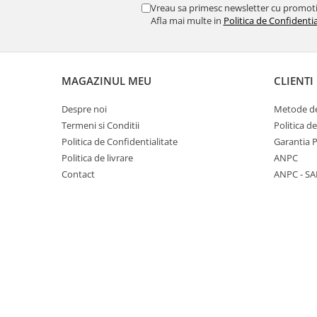
REPLAY
CALACATTA SPLENDIDO
Vreau sa primesc newsletter cu promoti
RETINA
Afla mai multe in
Politica de Confidentia
CALACATTA VIOLA
STONCRETE
CARRARA GIOIA
THE ROCK
CEPPO DI GRE
THE ROOM
CITY PLASTER
MAGAZINUL MEU
CLIENTI
TRAIL
DOLOMITE
Despre noi
Metode de
TUBE
DUBAI GOLD
Termeni si Conditii
Politica d
VIBES
ECLIPSE
Politica de Confidentialitate
Garantia 
WALK
EMPERADOR
Politica de livrare
ANPC
X-ROCK
FLATIRON
Contact
ANPC - SA
ENERGIE KER
GENESIS
HERITAGE
AGATHOS
INVISIBLE GREY
AMANI
LINCOLN
AMAZZONITE
LOFT
ANTICHI AMORI
LUMINESCENE
ANTIQUA
MAGNETIC
BERNINI
MAKRANA
BRERA