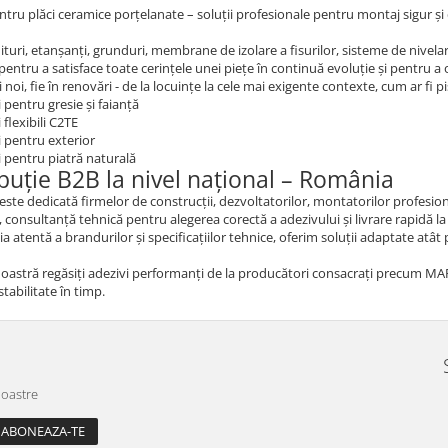
ntru plăci ceramice porțelanate – soluții profesionale pentru montaj sigur și
hituri, etanșanți, grunduri, membrane de izolare a fisurilor, sisteme de nivelar
entru a satisface toate cerințele unei piețe în continuă evoluție și pentru a of
 noi, fie în renovări - de la locuințe la cele mai exigente contexte, cum ar fi pis
 pentru gresie și faianță
 flexibili C2TE
i pentru exterior
i pentru piatră naturală
ibuție B2B la nivel național – România
este dedicată firmelor de construcții, dezvoltatorilor, montatorilor profesion
 consultanță tehnică pentru alegerea corectă a adezivului și livrare rapidă la 
ia atentă a brandurilor și specificațiilor tehnice, oferim soluții adaptate atât 
noastră regăsiți adezivi performanți de la producători consacrați precum MAPE
 stabilitate în timp.
noastre