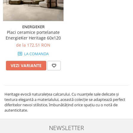
LA FAENTZA
D_SEGNI COLORE
LAVOARE
LEGNO VENEZIA
AESTHETICA
D_SEGNI
ROBINETI
OSSIDO
BIANCO
THIN WALL COVERING
FRATTINI
OXIDE
BLANCO
ENERGIEKER
KLUDI
RARE
Placi ceramice portelanate
COCOON
FDESIGN
SETA
EnergieKer Heritage 60x120
COTTOFAENZA
MOBILIER BAIE
de la 172,51 RON
SLATE
COUTURE
LA FAENTZA XXL
VASE WC SI BIDEURI
LA COMANDA
COUTURE
AESTHETICA
REZERVOARE WC
CREA-LA
VEZI VARIANTE
BIANCO
PISOARE
DAMA
COCOON
EGO
ACCESORII-BAIE
MAXXI
GEA
OGLINZI
PARTY
Heritage evocă naturalețea calcarului. Cu nuanțele sale delicate și
LASTRA
SCAUN
textura elegantă a materialului, această colecție se adaptează perfect
TREX3
LEGNO DEL NATAIO
diferitelor nevoi stilistice, îmbunătățind orice spațiu cu o notă de
TETIERĂ CADĂ
VIS
autenticitate.
MAXXI
MĂSUȚĂ CADĂ
IMOLA CERAMICA XXL
NIRVANA
SUPORTI
AZUMA
ORO
NEWSLETTER
SANITARE SPECIALE