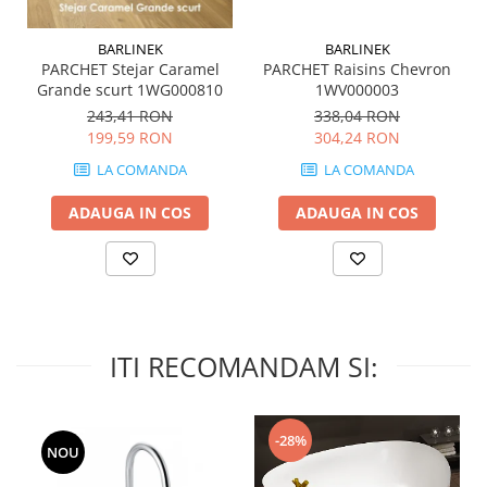
MIRO
GRANDE RESIN LOOK
MONTECCHIO
GRANDE METAL LOOK
BARLINEK
BARLINEK
PARCHET Stejar Caramel
PARCHET Raisins Chevron
MOOD
GRANDE SOLID COLOR
Grande scurt 1WG000810
1WV000003
MORPHIC
THE TOP
243,41 RON
338,04 RON
NAVONA SOFT
199,59 RON
304,24 RON
NAVONA VEIN
LA COMANDA
LA COMANDA
NEREIDI
ONICE ALLURE
ADAUGA IN COS
ADAUGA IN COS
ONYX
OXIDATIO
PADOUK
PARKER
PATAGONIA
ITI RECOMANDAM SI:
PENNSLATE
PETRAVIVA
PIERRE BLACK
-28%
NOU
PIETRA DI VALS