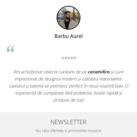
WOODBREAK
WOODWISE
CASALGRANDE PADANA
ALABASTRI
AMAZZONIA
Barbu Aurel
MARAZZI
WOOD COLLECTION
⭐⭐⭐⭐⭐
MYSTONE SILVER ROOT
UNICHE
Am achiziționat obiecte sanitare de pe
ceramiKro
și sunt
MYSTONE LIMESTONE
impresionat de designul modern și calitatea materialelor.
a
MYSTONE CEPPO DI GRE
Lavoarul și bateria se potrivesc perfect în noua noastră baie. O
e
MYSTONE LAVAGNA
experiență de cumpărare fără probleme, livrare rapidă și
CARACTER
produse de top!
MULTIQUARTZ
ROCKING
NEWSLETTER
FRAMMENTO
Nu rata ofertele si promotiile noastre
ART