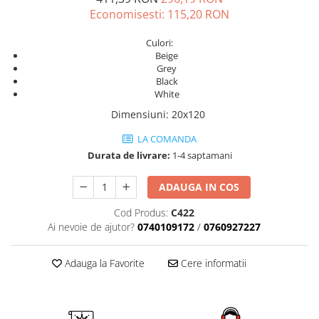
AZUMA ROCK
PARTY
Economisesti:
115,20
RON
RETINA
TREX3
THE ROCK
VIS
Culori:
Beige
THE ROOM
YAKISUGI
Grey
TUBE
IMOLA CERAMICA
Black
CASALGRANDE PADANA
White
AZUMA
Dimensiuni
:
20x120
K O N T I N U A
AZUMA ROCK
ALABASTRI
BLUE SAVOY
LA COMANDA
EKXTREME-ENERGIE KER
CONCRETE PROJECT
Durata de livrare:
1-4 saptamani
CREATIVE CONCRETE
EKXTREME
ADAUGA IN COS
CREW BITTER
AMANI
CREW HONEY
AMAZZONITE
Cod Produs:
C422
Ai nevoie de ajutor?
0740109172
/
0760927227
CREW UMAMI
BERNINI
ELIXIR
BRERA
Adauga la Favorite
Cere informatii
MICRON 2.0
CALACATTA
OXYD
CALACATTA CENERINO
PARADE
CALACATTA OCEANIC