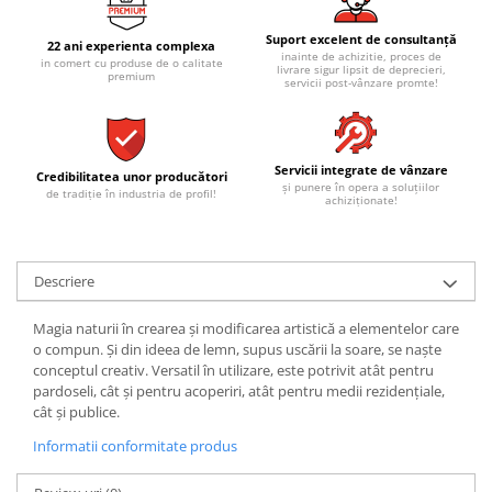
REPLAY
CALACATTA SPLENDIDO
RETINA
CALACATTA VIOLA
Suport excelent de consultanță
22 ani experienta complexa
STONCRETE
inainte de achizitie, proces de
CARRARA GIOIA
in comert cu produse de o calitate
livrare sigur lipsit de deprecieri,
premium
servicii post-vânzare promte!
THE ROCK
CEPPO DI GRE
THE ROOM
CITY PLASTER
TRAIL
DOLOMITE
Servicii integrate de vânzare
TUBE
DUBAI GOLD
Credibilitatea unor producători
și punere în opera a soluțiilor
de tradiție în industria de profil!
VIBES
achiziționate!
ECLIPSE
WALK
EMPERADOR
X-ROCK
FLATIRON
Descriere
ENERGIE KER
GENESIS
HERITAGE
AGATHOS
Magia naturii în crearea și modificarea artistică a elementelor care
INVISIBLE GREY
AMANI
o compun. Și din ideea de lemn, supus uscării la soare, se naște
conceptul creativ. Versatil în utilizare, este potrivit atât pentru
LINCOLN
AMAZZONITE
pardoseli, cât și pentru acoperiri, atât pentru medii rezidențiale,
LOFT
ANTICHI AMORI
cât și publice.
LUMINESCENE
ANTIQUA
Informatii conformitate produs
MAGNETIC
BERNINI
MAKRANA
BRERA