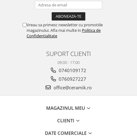
PINCH
FABULA
MARBLEPLAY
Vreau sa primesc newsletter cu promotiile
SLOW COLD
magazinului. Afla mai multe in
Politica de
SLOW
Confidentialitate
COTTI D'ITALIA
THIN WALL COVERING
SUPORT CLIENTI
COLORKER
09:00 - 17:00
AGORA
0740109172
ALASKA
0760927227
ALTHEA
office@ceramik.ro
ANDES-AUSTRAL
AQUA
ARTY
MAGAZINUL MEU
ARUMA
CLIENTI
ASTON
ATHENA
DATE COMERCIALE