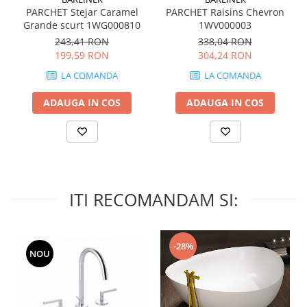
QUARZI
PARCHET Stejar Caramel
PARCHET Raisins Chevron
RES-TERRAE
Grande scurt 1WG000810
1WV000003
ROBUR
243,41 RON
338,04 RON
199,59 RON
304,24 RON
RUSHMORE
LA COMANDA
LA COMANDA
SELECT
SPARK
ADAUGA IN COS
ADAUGA IN COS
STATUARIO SUPERIORE
SUNSTONE
TAJ MAHAL
TIVOLI
TREASURES AND GEMS
ITI RECOMANDAM SI:
UNICOLORS
URANO
UTAH
-28%
NOU
VERDE ALPI
WALLART
WONDER