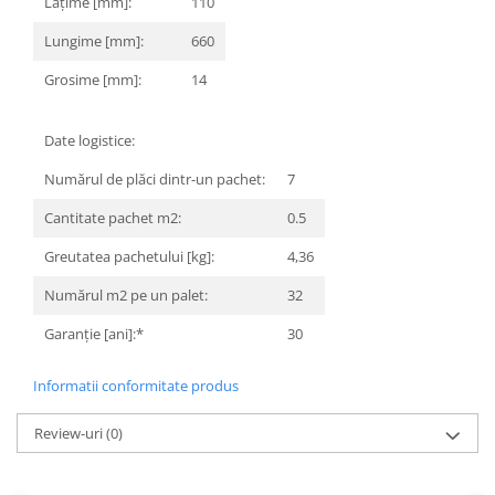
Lățime [mm]:
110
MARQUINA
CALACATA VIOLA
Lungime [mm]:
660
MIRO
CALACATTA
Grosime [mm]:
14
MOOD
CALACATTA CENERINO
MORPHIC
CALACATTA OCEANIC
Date logistice:
NAVONA SOFT
CALACATTA SPLENDIDO
NAVONA VEIN
CAMPIGIANE
Numărul de plăci dintr-un pachet:
7
NEREIDI
CARDOSIA
Cantitate pachet m2:
0.5
ONICE ALLURE
CARRARA GIOIA
ONYX
Greutatea pachetului [kg]:
4,36
CEMENTINE
OXIDATIO
CEPPO DI GRE
Numărul m2 pe un palet:
32
PARKER
CITY PLASTER
Garanție [ani]:*
30
PATAGONIA
CONCEPT
PETRAVIVA
CORSOCOMO
Informatii conformitate produs
PIERRE BLACK
DOLOMITE
STATUARIO SUPERIORE
DUBAI GOLD
Review-uri
(0)
SUNSTONE
ECLIPSE
TAJ MAHAL
EMPERADOR