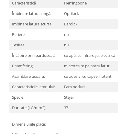
REPLAY
CALACATTA SPLENDIDO
Caracteristică
Herringbone
RETINA
CALACATTA VIOLA
Îmbinare latura lungă:
Optilock
STONCRETE
CARRARA GIOIA
THE ROCK
Îmbinare latura scurtă:
Barclick
CEPPO DI GRE
THE ROOM
CITY PLASTER
Periere
nu
TRAIL
DOLOMITE
Teşirea
nu
TUBE
DUBAI GOLD
VIBES
Încălzire prin pardoseală:
cu apă, cu infraroșu, electrică
ECLIPSE
WALK
EMPERADOR
Chamfering:
microteșire pe patru laturi
X-ROCK
FLATIRON
Asamblare ușoară:
cu adeziv, cu capse, flotant
ENERGIE KER
GENESIS
HERITAGE
Caracteristicile lemnului:
Fara noduri
AGATHOS
INVISIBLE GREY
AMANI
Specie:
Stejar
LINCOLN
AMAZZONITE
Duritate [kG/mm2]:
37
LOFT
ANTICHI AMORI
LUMINESCENE
ANTIQUA
Dimensiunile plăcii:
MAGNETIC
BERNINI
MAKRANA
BRERA