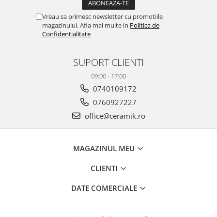
ATLAS
BACKSTAGE
Vreau sa primesc newsletter cu promotiile
magazinului. Afla mai multe in
Politica de
BELLASTONE
Confidentialitate
BLOOM
BOREAL
SUPORT CLIENTI
BOXER
09:00 - 17:00
BROADWAY
0740109172
CALACATTA GOLD
0760927227
CENTURY
COLONIAL SOFT
office@ceramik.ro
COLUMBIA
CONCEPT
MAGAZINUL MEU
DECK
DHARA
CLIENTI
DOMUS
DATE COMERCIALE
ELEMENTS
ENJOY
ENYA