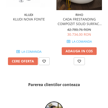
WOODBREAK
WOODWISE
CASALGRANDE PADANA
KLUDI
RIHO
KLUDI NOVA FONTE
CADA FRESTANDING
ALABASTRI
COMPOZIT SOLID SURFACE
AMAZZONIA
OVIEDO 160x160 cm 505l
42.780,76 RON
MARAZZI
30.734,00 RON
WOOD COLLECTION
LA COMANDA
MYSTONE SILVER ROOT
ADAUGA IN COS
LA COMANDA
UNICHE
MYSTONE LIMESTONE
CERE OFERTA
MYSTONE CEPPO DI GRE
MYSTONE LAVAGNA
CARACTER
Parerea clientilor conteaza
MULTIQUARTZ
ROCKING
FRAMMENTO
ART