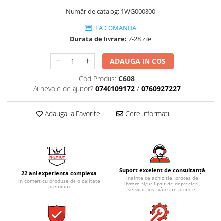
AZUMA ROCK
PARTY
Număr de catalog: 1WG000800
RETINA
TREX3
THE ROCK
VIS
LA COMANDA
THE ROOM
YAKISUGI
Durata de livrare:
7-28 zile
TUBE
IMOLA CERAMICA
ADAUGA IN COS
CASALGRANDE PADANA
AZUMA
Cod Produs:
C608
K O N T I N U A
AZUMA ROCK
Ai nevoie de ajutor?
0740109172
/
0760927227
ALABASTRI
BLUE SAVOY
EKXTREME-ENERGIE KER
CONCRETE PROJECT
Adauga la Favorite
Cere informatii
CREATIVE CONCRETE
EKXTREME
CREW BITTER
AMANI
CREW HONEY
AMAZZONITE
CREW UMAMI
BERNINI
ELIXIR
Suport excelent de consultanță
BRERA
22 ani experienta complexa
inainte de achizitie, proces de
in comert cu produse de o calitate
MICRON 2.0
CALACATTA
livrare sigur lipsit de deprecieri,
premium
servicii post-vânzare promte!
OXYD
CALACATTA CENERINO
PARADE
CALACATTA OCEANIC