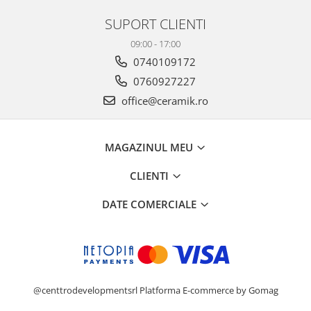
GAIA
SUPORT CLIENTI
GIANT
09:00 - 17:00
HAMILTON
0740109172
HAWAII
0760927227
HILLS
office@ceramik.ro
HORIZON
HUDSON
IMPULSE
MAGAZINUL MEU
INSIGNIA
CLIENTI
IRIS
KAINOS
DATE COMERCIALE
KAORU
KENZO
LAKEVIEW
LEGACY
LIBERTY
@centtrodevelopmentsrl
Platforma E-commerce by Gomag
LINNEAR