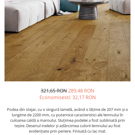
LA FAENTZA
D_SEGNI COLORE
LAVOARE
LEGNO VENEZIA
AESTHETICA
D_SEGNI
ROBINETI
OSSIDO
BIANCO
THIN WALL COVERING
FRATTINI
OXIDE
BLANCO
KLUDI
RARE
COCOON
FDESIGN
SETA
COTTOFAENZA
MOBILIER BAIE
SLATE
COUTURE
LA FAENTZA XXL
VASE WC SI BIDEURI
COUTURE
AESTHETICA
REZERVOARE WC
CREA-LA
BIANCO
PISOARE
DAMA
COCOON
EGO
ACCESORII-BAIE
MAXXI
GEA
321,65 RON
289,48 RON
OGLINZI
PARTY
LASTRA
Economisesti:
32,17
RON
SCAUN
TREX3
LEGNO DEL NATAIO
TETIERĂ CADĂ
Podea din stejar, cu o singură lamelă, având o lățime de 207 mm și o
VIS
MAXXI
MĂSUȚĂ CADĂ
lungime de 2200 mm, cu puternice caracteristici ale lemnului în
IMOLA CERAMICA XXL
NIRVANA
culoarea caldă a maroului. Sluțimea podelei a fost subliniată prin
SUPORTI
teșire. Desenul inelelor și adâncimea culorii lemnului au fost
AZUMA
ORO
SANITARE SPECIALE
evidențiate prin periere. Finisată cu lac mat.