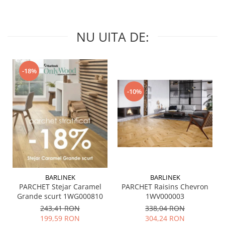
QUARZI
RES-TERRAE
ROBUR
NU UITA DE:
RUSHMORE
SELECT
SPARK
-18%
STATUARIO SUPERIORE
-10%
SUNSTONE
TAJ MAHAL
TIVOLI
TREASURES AND GEMS
UNICOLORS
URANO
UTAH
BARLINEK
BARLINEK
PARCHET Stejar Caramel
PARCHET Raisins Chevron
VERDE ALPI
Grande scurt 1WG000810
1WV000003
WALLART
243,41 RON
338,04 RON
WONDER
199,59 RON
304,24 RON