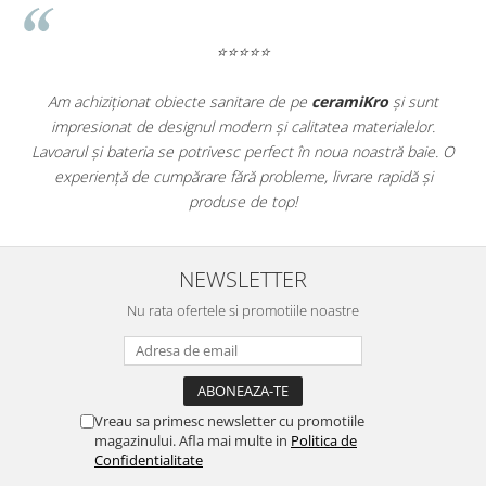
ATLAS
BACKSTAGE
⭐⭐⭐⭐⭐
BELLASTONE
BLOOM
chiziționat obiecte sanitare de pe
ceramiKro
și sunt
Parchetul tr
BOREAL
esionat de designul modern și calitatea materialelor.
am dorit pent
BOXER
l și bateria se potrivesc perfect în noua noastră baie. O
excepționale.
BROADWAY
eriență de cumpărare fără probleme, livrare rapidă și
Cu
produse de top!
CALACATTA GOLD
CENTURY
COLONIAL SOFT
NEWSLETTER
COLUMBIA
Nu rata ofertele si promotiile noastre
CONCEPT
DECK
DHARA
DOMUS
Vreau sa primesc newsletter cu promotiile
ELEMENTS
magazinului. Afla mai multe in
Politica de
ENJOY
Confidentialitate
ENYA