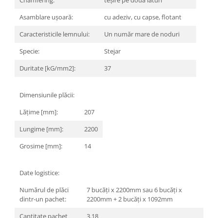
Chamfering:
teșire pe două laturi
MARQUINA
CALACATA VIOLA
Asamblare ușoară:
cu adeziv, cu capse, flotant
MIRO
CALACATTA
Caracteristicile lemnului:
Un număr mare de noduri
MOOD
CALACATTA CENERINO
MORPHIC
CALACATTA OCEANIC
Specie:
Stejar
NAVONA SOFT
CALACATTA SPLENDIDO
Duritate [kG/mm2]:
37
NAVONA VEIN
CAMPIGIANE
NEREIDI
CARDOSIA
Dimensiunile plăcii:
ONICE ALLURE
CARRARA GIOIA
Lățime [mm]:
207
ONYX
CEMENTINE
OXIDATIO
CEPPO DI GRE
Lungime [mm]:
2200
PARKER
CITY PLASTER
Grosime [mm]:
14
PATAGONIA
CONCEPT
PETRAVIVA
CORSOCOMO
Date logistice:
PIERRE BLACK
DOLOMITE
STATUARIO SUPERIORE
DUBAI GOLD
Numărul de plăci
7 bucăți x 2200mm sau 6 bucăți x
dintr-un pachet:
2200mm + 2 bucăți x 1092mm
SUNSTONE
ECLIPSE
TAJ MAHAL
EMPERADOR
Cantitate pachet
3.18