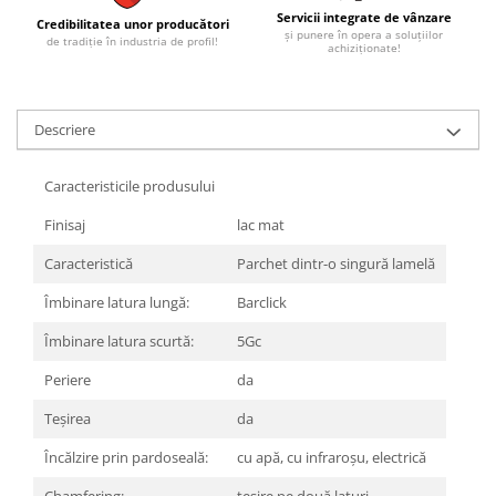
REPLAY
CALACATTA SPLENDIDO
Servicii integrate de vânzare
Credibilitatea unor producători
RETINA
CALACATTA VIOLA
și punere în opera a soluțiilor
de tradiție în industria de profil!
achiziționate!
STONCRETE
CARRARA GIOIA
THE ROCK
CEPPO DI GRE
THE ROOM
CITY PLASTER
Descriere
TRAIL
DOLOMITE
TUBE
DUBAI GOLD
Caracteristicile produsului
VIBES
ECLIPSE
Finisaj
lac mat
WALK
EMPERADOR
X-ROCK
FLATIRON
Caracteristică
Parchet dintr-o singură lamelă
ENERGIE KER
GENESIS
Îmbinare latura lungă:
Barclick
HERITAGE
AGATHOS
Îmbinare latura scurtă:
5Gc
INVISIBLE GREY
AMANI
LINCOLN
AMAZZONITE
Periere
da
LOFT
ANTICHI AMORI
Teşirea
da
LUMINESCENE
ANTIQUA
Încălzire prin pardoseală:
cu apă, cu infraroșu, electrică
MAGNETIC
BERNINI
MAKRANA
BRERA