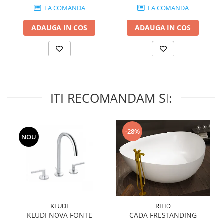
WOODBREAK
LA COMANDA
LA COMANDA
WOODWISE
CASALGRANDE PADANA
ADAUGA IN COS
ADAUGA IN COS
ALABASTRI
AMAZZONIA
MARAZZI
WOOD COLLECTION
ITI RECOMANDAM SI:
MYSTONE SILVER ROOT
UNICHE
MYSTONE LIMESTONE
-28%
MYSTONE CEPPO DI GRE
NOU
MYSTONE LAVAGNA
CARACTER
MULTIQUARTZ
ROCKING
FRAMMENTO
KLUDI
RIHO
ART
KLUDI NOVA FONTE
CADA FRESTANDING