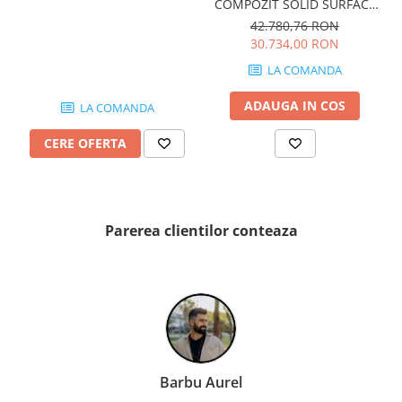
COMPOZIT SOLID SURFACE
PINCH
OVIEDO 160x160 cm 505l
42.780,76 RON
FABULA
30.734,00 RON
MARBLEPLAY
LA COMANDA
SLOW COLD
SLOW
ADAUGA IN COS
LA COMANDA
COTTI D'ITALIA
CERE OFERTA
THIN WALL COVERING
COLORKER
AGORA
ALASKA
Parerea clientilor conteaza
ALTHEA
ANDES-AUSTRAL
AQUA
ARTY
ARUMA
ASTON
Barbu Aurel
ATHENA