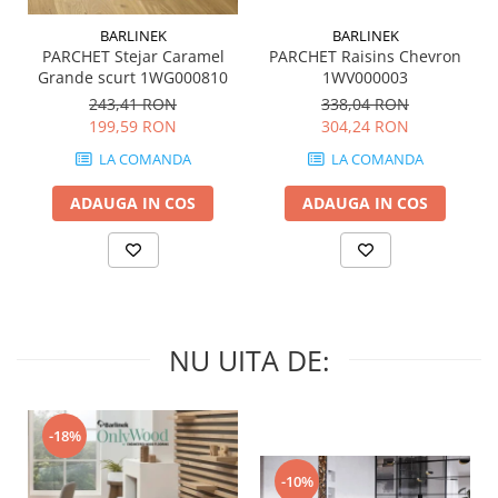
MIRO
GRANDE RESIN LOOK
BARLINEK
BARLINEK
MONTECCHIO
GRANDE METAL LOOK
PARCHET Stejar Caramel
PARCHET Raisins Chevron
MOOD
GRANDE SOLID COLOR
Grande scurt 1WG000810
1WV000003
MORPHIC
243,41 RON
338,04 RON
THE TOP
199,59 RON
304,24 RON
NAVONA SOFT
NAVONA VEIN
LA COMANDA
LA COMANDA
NEREIDI
ADAUGA IN COS
ADAUGA IN COS
ONICE ALLURE
ONYX
OXIDATIO
PADOUK
PARKER
NU UITA DE:
PATAGONIA
PENNSLATE
PETRAVIVA
-18%
PIERRE BLACK
PIETRA DI VALS
-10%