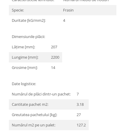
MARQUINA
CALACATA VIOLA
Specie:
Frasin
MIRO
CALACATTA
Duritate [kG/mm2]:
4
MOOD
CALACATTA CENERINO
MORPHIC
CALACATTA OCEANIC
Dimensiunile plăcii:
NAVONA SOFT
CALACATTA SPLENDIDO
NAVONA VEIN
CAMPIGIANE
Lățime [mm]:
207
NEREIDI
CARDOSIA
Lungime [mm]:
2200
ONICE ALLURE
CARRARA GIOIA
Grosime [mm]:
14
ONYX
CEMENTINE
OXIDATIO
CEPPO DI GRE
PARKER
Date logistice:
CITY PLASTER
PATAGONIA
CONCEPT
Numărul de plăci dintr-un pachet:
7
PETRAVIVA
CORSOCOMO
Cantitate pachet m2:
3.18
PIERRE BLACK
DOLOMITE
STATUARIO SUPERIORE
DUBAI GOLD
Greutatea pachetului [kg]:
27
SUNSTONE
ECLIPSE
Numărul m2 pe un palet:
127.2
TAJ MAHAL
EMPERADOR