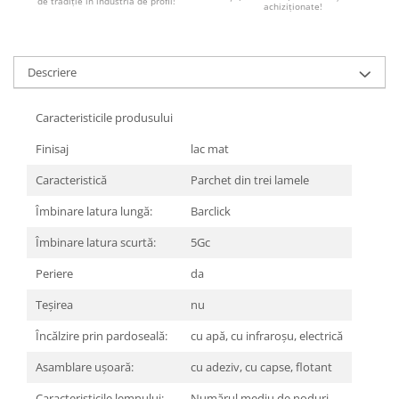
REPLAY
de tradiție în industria de profil!
CALACATTA SPLENDIDO
achiziționate!
RETINA
CALACATTA VIOLA
STONCRETE
CARRARA GIOIA
THE ROCK
Descriere
CEPPO DI GRE
THE ROOM
CITY PLASTER
TRAIL
Caracteristicile produsului
DOLOMITE
TUBE
DUBAI GOLD
Finisaj
lac mat
VIBES
ECLIPSE
Caracteristică
Parchet din trei lamele
WALK
EMPERADOR
X-ROCK
Îmbinare latura lungă:
Barclick
FLATIRON
ENERGIE KER
GENESIS
Îmbinare latura scurtă:
5Gc
HERITAGE
AGATHOS
Periere
da
INVISIBLE GREY
AMANI
LINCOLN
Teşirea
nu
AMAZZONITE
LOFT
ANTICHI AMORI
Încălzire prin pardoseală:
cu apă, cu infraroșu, electrică
LUMINESCENE
ANTIQUA
Asamblare ușoară:
cu adeziv, cu capse, flotant
MAGNETIC
BERNINI
MAKRANA
BRERA
Caracteristicile lemnului:
Numărul mediu de noduri