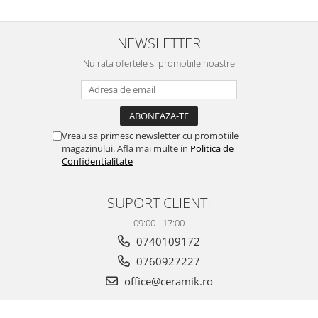
ATLAS
BACKSTAGE
NEWSLETTER
BELLASTONE
BLOOM
Nu rata ofertele si promotiile noastre
BOREAL
BOXER
BROADWAY
CALACATTA GOLD
Vreau sa primesc newsletter cu promotiile
magazinului. Afla mai multe in
Politica de
CENTURY
Confidentialitate
COLONIAL SOFT
COLUMBIA
SUPORT CLIENTI
CONCEPT
09:00 - 17:00
DECK
0740109172
DHARA
0760927227
DOMUS
ELEMENTS
office@ceramik.ro
ENJOY
ENYA