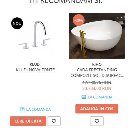
WOODBREAK
WOODWISE
CASALGRANDE PADANA
-28%
NOU
ALABASTRI
AMAZZONIA
MARAZZI
WOOD COLLECTION
MYSTONE SILVER ROOT
KLUDI
RIHO
UNICHE
KLUDI NOVA FONTE
CADA FRESTANDING
MYSTONE LIMESTONE
COMPOZIT SOLID SURFACE
MYSTONE CEPPO DI GRE
OVIEDO 160x160 cm 505l
42.780,76 RON
MYSTONE LAVAGNA
30.734,00 RON
CARACTER
LA COMANDA
MULTIQUARTZ
ADAUGA IN COS
LA COMANDA
ROCKING
FRAMMENTO
CERE OFERTA
ART