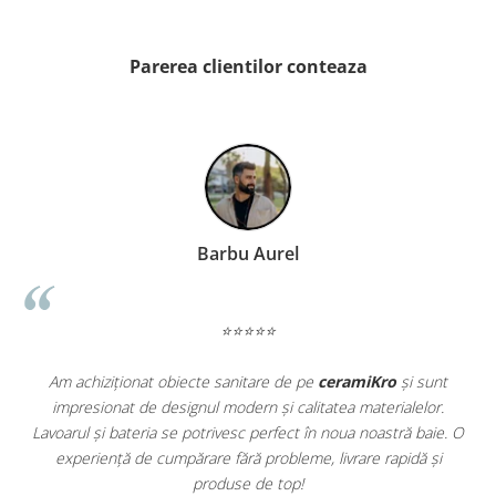
PINCH
FABULA
MARBLEPLAY
Parerea clientilor conteaza
SLOW COLD
SLOW
COTTI D'ITALIA
THIN WALL COVERING
COLORKER
AGORA
Barbu Aurel
ALASKA
ALTHEA
ANDES-AUSTRAL
⭐⭐⭐⭐⭐
AQUA
Am achiziționat obiecte sanitare de pe
ceramiKro
și sunt
ARTY
impresionat de designul modern și calitatea materialelor.
a
ARUMA
Lavoarul și bateria se potrivesc perfect în noua noastră baie. O
e
ASTON
experiență de cumpărare fără probleme, livrare rapidă și
ATHENA
produse de top!