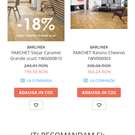
QUARZI
RES-TERRAE
ROBUR
RUSHMORE
SELECT
SPARK
BARLINEK
BARLINEK
STATUARIO SUPERIORE
PARCHET Stejar Caramel
PARCHET Raisins Chevron
SUNSTONE
Grande scurt 1WG000810
1WV000003
TAJ MAHAL
243,41 RON
338,04 RON
199,59 RON
304,24 RON
TIVOLI
LA COMANDA
LA COMANDA
TREASURES AND GEMS
UNICOLORS
ADAUGA IN COS
ADAUGA IN COS
URANO
UTAH
VERDE ALPI
WALLART
WONDER
ITI RECOMANDAM SI: