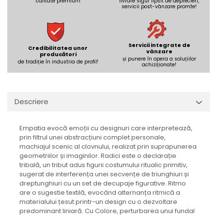
REPLAY
calitate premium
livrare sigur lipsit de deprecieri,
CALACATTA SPLENDIDO
servicii post-vânzare promte!
RETINA
CALACATTA VIOLA
STONCRETE
CARRARA GIOIA
THE ROCK
CEPPO DI GRE
Servicii integrate de
Credibilitatea unor
THE ROOM
vânzare
CITY PLASTER
producători
și punere în opera a soluțiilor
de tradiție în industria de profil!
TRAIL
DOLOMITE
achiziționate!
TUBE
DUBAI GOLD
VIBES
ECLIPSE
WALK
Descriere
EMPERADOR
X-ROCK
FLATIRON
ENERGIE KER
GENESIS
Empatia evocă emoții cu designuri care interpretează,
prin filtrul unei abstracțiuni complet personale,
HERITAGE
AGATHOS
machiajul scenic al clovnului, realizat prin suprapunerea
INVISIBLE GREY
AMANI
geometriilor și imaginilor. Radici este o declarație
tribală, un tribut adus figurii costumului ritualic primitiv,
LINCOLN
AMAZZONITE
sugerat de interferența unei secvențe de triunghiuri și
LOFT
ANTICHI AMORI
dreptunghiuri cu un set de decupaje figurative. Ritmo
LUMINESCENE
ANTIQUA
are o sugestie textilă, evocând alternanța ritmică a
materialului țesut printr-un design cu o dezvoltare
MAGNETIC
BERNINI
predominant liniară. Cu Colore, perturbarea unui fundal
MAKRANA