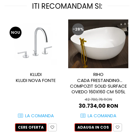
QUARZI
ITI RECOMANDAM SI:
RES-TERRAE
ROBUR
RUSHMORE
-28%
NOU
SELECT
SPARK
STATUARIO SUPERIORE
SUNSTONE
TAJ MAHAL
TIVOLI
KLUDI
RIHO
TREASURES AND GEMS
KLUDI NOVA FONTE
CADA FRESTANDING
COMPOZIT SOLID SURFACE
UNICOLORS
OVIEDO 160X160 CM 505L
URANO
42.780,76 RON
UTAH
30.734,00 RON
VERDE ALPI
LA COMANDA
LA COMANDA
WALLART
WONDER
CERE OFERTA
ADAUGA IN COS