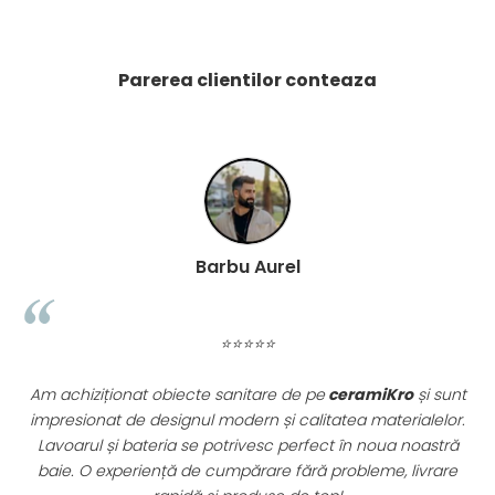
WOODBREAK
WOODWISE
CASALGRANDE PADANA
Parerea clientilor conteaza
ALABASTRI
AMAZZONIA
MARAZZI
WOOD COLLECTION
MYSTONE SILVER ROOT
UNICHE
Barbu Aurel
MYSTONE LIMESTONE
MYSTONE CEPPO DI GRE
MYSTONE LAVAGNA
⭐⭐⭐⭐⭐
CARACTER
MULTIQUARTZ
Am achiziționat obiecte sanitare de pe
ceramiKro
și sunt
ROCKING
impresionat de designul modern și calitatea materialelor.
FRAMMENTO
.
Lavoarul și bateria se potrivesc perfect în noua noastră
re
baie. O experiență de cumpărare fără probleme, livrare
ART