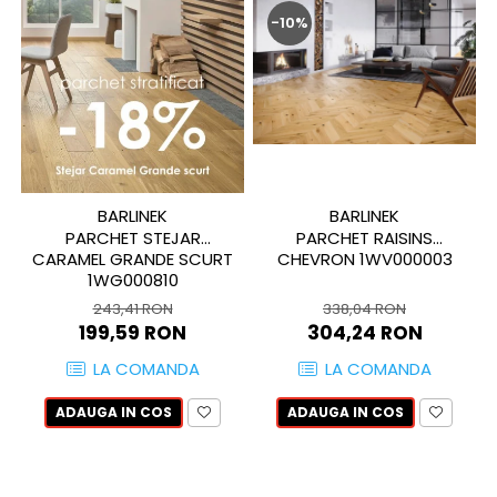
MIRO
GRANDE RESIN LOOK
-10%
MONTECCHIO
GRANDE METAL LOOK
MOOD
GRANDE SOLID COLOR
MORPHIC
THE TOP
NAVONA SOFT
NAVONA VEIN
NEREIDI
BARLINEK
BARLINEK
ONICE ALLURE
PARCHET STEJAR
PARCHET RAISINS
ONYX
CARAMEL GRANDE SCURT
CHEVRON 1WV000003
OXIDATIO
1WG000810
PADOUK
243,41 RON
338,04 RON
199,59 RON
304,24 RON
PARKER
PATAGONIA
LA COMANDA
LA COMANDA
PENNSLATE
ADAUGA IN COS
ADAUGA IN COS
PETRAVIVA
PIERRE BLACK
PIETRA DI VALS