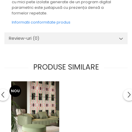
BRERA
cu mici pete izolate generate de un program digital
MARQUINA
CALACATA VIOLA
parametric este juxtapusă cu prezența densă a
formelor repetate.
MIRO
CALACATTA
Informatii conformitate produs
MOOD
CALACATTA CENERINO
MORPHIC
CALACATTA OCEANIC
NAVONA SOFT
Review-uri
(0)
CALACATTA SPLENDIDO
NAVONA VEIN
CAMPIGIANE
NEREIDI
CARDOSIA
ONICE ALLURE
CARRARA GIOIA
PRODUSE SIMILARE
ONYX
CEMENTINE
OXIDATIO
CEPPO DI GRE
PARKER
CITY PLASTER
NOU
PATAGONIA
CONCEPT
PETRAVIVA
CORSOCOMO
PIERRE BLACK
DOLOMITE
STATUARIO SUPERIORE
DUBAI GOLD
SUNSTONE
ECLIPSE
TAJ MAHAL
EMPERADOR