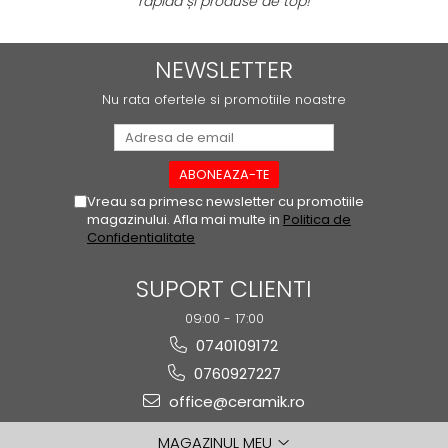
rapidă și produse de top!
PINCH
FABULA
MARBLEPLAY
NEWSLETTER
SLOW COLD
Nu rata ofertele si promotiile noastre
SLOW
COTTI D'ITALIA
THIN WALL COVERING
COLORKER
Vreau sa primesc newsletter cu promotiile
AGORA
magazinului. Afla mai multe in
Politica de
Confidentialitate
ALASKA
ALTHEA
SUPORT CLIENTI
ANDES-AUSTRAL
09:00 - 17:00
AQUA
0740109172
ARTY
0760927227
ARUMA
office@ceramik.ro
ASTON
ATHENA
MAGAZINUL MEU