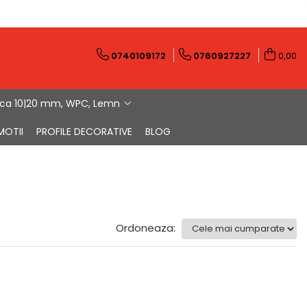
0740109172
0760927227
0,00
ica 10|20 mm, WPC, Lemn
MOTII
PROFILE DECORATIVE
BLOG
Ordoneaza: