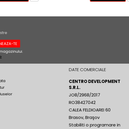
stre
magazinului.
e
DATE COMERCIALE
ata
CENTRO DEVELOPMENT
S.R.L.
tur
duselor
JO8/2968/2017
RO38427042
CALEA FELDIOAREI 60
Brasov, Braşov
Stabiliti o programare in