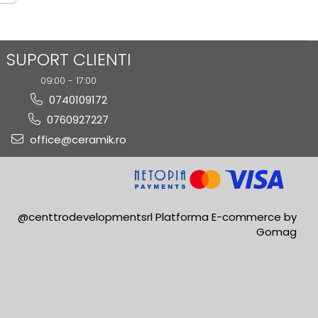
SUPORT CLIENTI
09:00 - 17:00
0740109172
0760927227
office@ceramik.ro
@centtrodevelopmentsrl
Platforma E-commerce by
Gomag