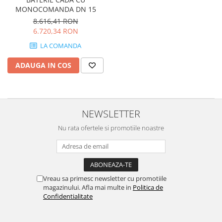
AZUMA ROCK
PARTY
MONOCOMANDA DN 15
RETINA
TREX3
8.616,41 RON
THE ROCK
VIS
6.720,34 RON
THE ROOM
YAKISUGI
LA COMANDA
TUBE
IMOLA CERAMICA
CASALGRANDE PADANA
ADAUGA IN COS
AZUMA
K O N T I N U A
AZUMA ROCK
ALABASTRI
BLUE SAVOY
EKXTREME-ENERGIE KER
CONCRETE PROJECT
NEWSLETTER
CREATIVE CONCRETE
EKXTREME
Nu rata ofertele si promotiile noastre
CREW BITTER
AMANI
CREW HONEY
AMAZZONITE
CREW UMAMI
BERNINI
ELIXIR
BRERA
Vreau sa primesc newsletter cu promotiile
MICRON 2.0
CALACATTA
magazinului. Afla mai multe in
Politica de
Confidentialitate
OXYD
CALACATTA CENERINO
PARADE
CALACATTA OCEANIC