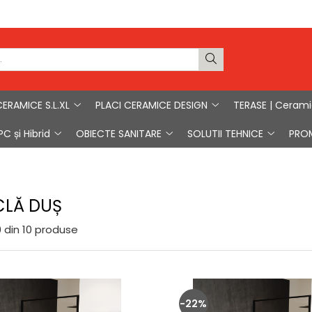
CERAMICE S.L.XL
PLACI CERAMICE DESIGN
TERASE | Ceram
C și Hibrid
OBIECTE SANITARE
SOLUTII TEHNICE
PRO
CLĂ DUȘ
0
din
10
produse
-22%