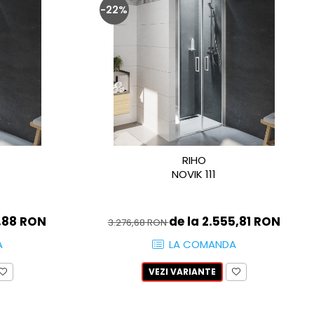
-22%
RIHO
NOVIK 111
2,88 RON
de la 2.555,81 RON
3.276,68 RON
A
LA COMANDA
VEZI VARIANTE