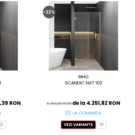
-22%
RIHO
1
SCANDIC NXT 102
9,39 RON
de la 4.251,82 RON
5.451,05 RON
A
LA COMANDA
VEZI VARIANTE