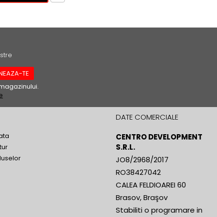
stre
magazinului.
e
DATE COMERCIALE
ata
CENTRO DEVELOPMENT
S.R.L.
tur
duselor
JO8/2968/2017
RO38427042
CALEA FELDIOAREI 60
Brasov, Braşov
Stabiliti o programare in