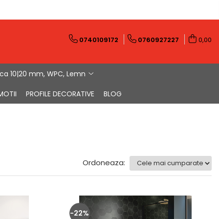
0740109172
0760927227
0,00
ica 10|20 mm, WPC, Lemn
MOTII
PROFILE DECORATIVE
BLOG
Ordoneaza:
-22%