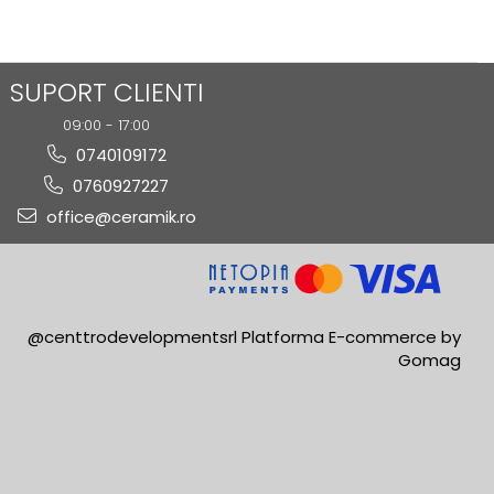
SUPORT CLIENTI
09:00 - 17:00
0740109172
0760927227
office@ceramik.ro
@centtrodevelopmentsrl
Platforma E-commerce by
Gomag