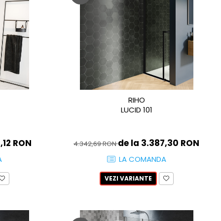
RIHO
LUCID 101
8,12 RON
de la 3.387,30 RON
4.342,69 RON
A
LA COMANDA
VEZI VARIANTE