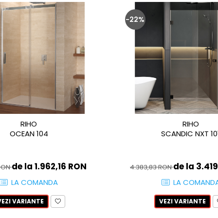
-22%
RIHO
RIHO
OCEAN 104
SCANDIC NXT 10
de la 1.962,16 RON
de la 3.41
 RON
4.383,83 RON
LA COMANDA
LA COMAND
VEZI VARIANTE
VEZI VARIANTE