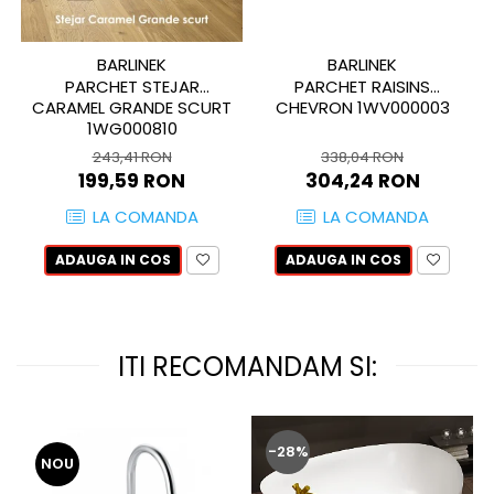
GAIA
GIANT
BARLINEK
BARLINEK
HAMILTON
PARCHET STEJAR
PARCHET RAISINS
CARAMEL GRANDE SCURT
CHEVRON 1WV000003
HAWAII
1WG000810
HILLS
243,41 RON
338,04 RON
HORIZON
199,59 RON
304,24 RON
HUDSON
LA COMANDA
LA COMANDA
IMPULSE
INSIGNIA
ADAUGA IN COS
ADAUGA IN COS
IRIS
KAINOS
KAORU
ITI RECOMANDAM SI:
KENZO
LAKEVIEW
LEGACY
-28%
LIBERTY
NOU
LINNEAR