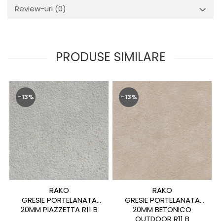
PINCH
Review-uri
(0)
FABULA
MARBLEPLAY
SLOW COLD
PRODUSE SIMILARE
SLOW
COTTI D'ITALIA
THIN WALL COVERING
COLORKER
-13%
-13%
AGORA
ALASKA
ALTHEA
ANDES-AUSTRAL
AQUA
ARTY
ARUMA
RAKO
RAKO
ASTON
GRESIE PORTELANATA
GRESIE PORTELANATA
20MM PIAZZETTA R11 B
20MM BETONICO
ATHENA
OUTDOOR R11 B