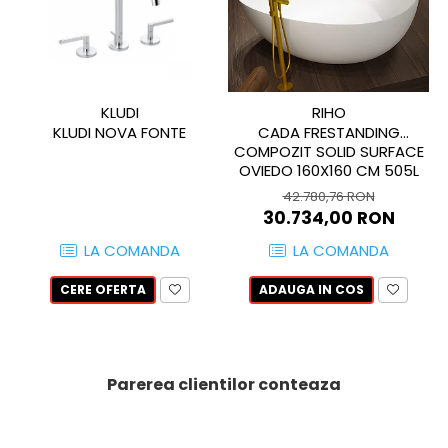
LOIRA
LOTUS
LUXOR SAND
MADISON
KLUDI
RIHO
MAGNA
KLUDI NOVA FONTE
CADA FRESTANDING
MEMORY
COMPOZIT SOLID SURFACE
OVIEDO 160X160 CM 505L
MERIBEL
42.780,76 RON
MONTANA
30.734,00 RON
MUSE
LA COMANDA
LA COMANDA
NATIVE
NEOLITICK
CERE OFERTA
ADAUGA IN COS
NEW AGE
NOMADE
NOORDAL
NORDEN
Parerea clientilor conteaza
NOVAWOOD
NUANCE