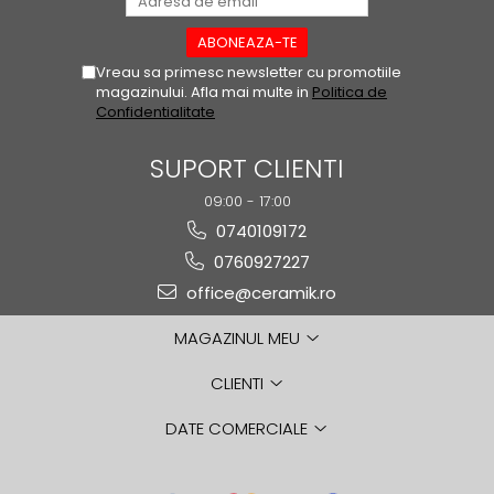
UNIQ
VERONA
WELLS
Vreau sa primesc newsletter cu promotiile
magazinului. Afla mai multe in
Politica de
WOODSTORY
Confidentialitate
EXAGRES
IMPERIAL
SUPORT CLIENTI
MARBLES
09:00 - 17:00
YOHO
0740109172
OPERA
0760927227
DRACH
office@ceramik.ro
BEDFORD
ARDENAS
MAGAZINUL MEU
LITOS
CLIENTI
VEGA
ESSENZA
DATE COMERCIALE
PROVENZA
PORTLAND