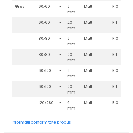
WOODBREAK
Grey
60x60
-
9
Matt
R10
WOODWISE
mm
CASALGRANDE PADANA
60x60
-
20
Matt
R11
ALABASTRI
mm
AMAZZONIA
80x80
-
9
Matt
R10
MARAZZI
mm
WOOD COLLECTION
80x80
-
20
Matt
R11
MYSTONE SILVER ROOT
mm
UNICHE
60x120
-
9
Matt
R10
MYSTONE LIMESTONE
mm
MYSTONE CEPPO DI GRE
60x120
-
20
Matt
R11
MYSTONE LAVAGNA
mm
CARACTER
120x280
-
6
Matt
R10
MULTIQUARTZ
mm
ROCKING
FRAMMENTO
Informatii conformitate produs
ART