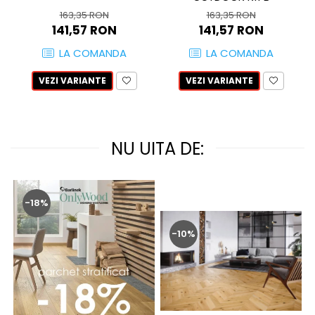
ATLAS
163,35 RON
163,35 RON
BACKSTAGE
141,57 RON
141,57 RON
BELLASTONE
LA COMANDA
LA COMANDA
BLOOM
BOREAL
VEZI VARIANTE
VEZI VARIANTE
BOXER
BROADWAY
CALACATTA GOLD
NU UITA DE:
CENTURY
COLONIAL SOFT
COLUMBIA
-18%
CONCEPT
DECK
-10%
DHARA
DOMUS
ELEMENTS
ENJOY
ENYA