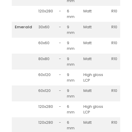
mm
QUARZI
RES-TERRAE
120x280
-
6
Matt
R10
mm
ROBUR
RUSHMORE
Emerald
30x60
-
9
Matt
R10
mm
SELECT
SPARK
60x60
-
9
Matt
R10
STATUARIO SUPERIORE
mm
SUNSTONE
80x80
-
9
Matt
R10
TAJ MAHAL
mm
TIVOLI
60x120
-
9
High gloss
TREASURES AND GEMS
mm
LCP
UNICOLORS
60x120
-
9
Matt
R10
URANO
mm
UTAH
120x280
-
6
High gloss
VERDE ALPI
mm
LCP
WALLART
120x280
-
6
Matt
R10
WONDER
mm