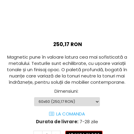
AZUMA ROCK
PARTY
RETINA
TREX3
THE ROCK
VIS
THE ROOM
YAKISUGI
TUBE
IMOLA CERAMICA
CASALGRANDE PADANA
AZUMA
250,17 RON
K O N T I N U A
AZUMA ROCK
ALABASTRI
BLUE SAVOY
Magnetic pune în valoare latura cea mai sofisticată a
metalului. Texturile sunt echilibrate, cu ușoare variații
EKXTREME-ENERGIE KER
CONCRETE PROJECT
tonale și un finisaj opac. O paletă profundă, bogată în
CREATIVE CONCRETE
EKXTREME
nuanțe care variază de la tonuri neutre la tonuri mai
CREW BITTER
AMANI
îndrăznețe, pentru soluții de mobilier contemporane.
CREW HONEY
AMAZZONITE
Dimensiuni
:
CREW UMAMI
BERNINI
ELIXIR
BRERA
MICRON 2.0
CALACATTA
LA COMANDA
OXYD
CALACATTA CENERINO
Durata de livrare:
7-28 zile
PARADE
CALACATTA OCEANIC