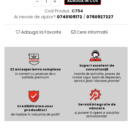
REPLAY
ADAUGA IN COS
CALACATTA SPLENDIDO
RETINA
CALACATTA VIOLA
Cod Produs:
C754
STONCRETE
CARRARA GIOIA
Ai nevoie de ajutor?
0740109172
/
0760927227
THE ROCK
CEPPO DI GRE
THE ROOM
CITY PLASTER
Adauga la Favorite
Cere informatii
TRAIL
DOLOMITE
TUBE
DUBAI GOLD
VIBES
ECLIPSE
WALK
EMPERADOR
Suport excelent de
X-ROCK
22 ani experienta complexa
consultanță
FLATIRON
in comert cu produse de o
inainte de achizitie, proces de
ENERGIE KER
calitate premium
GENESIS
livrare sigur lipsit de deprecieri,
servicii post-vânzare promte!
HERITAGE
AGATHOS
INVISIBLE GREY
AMANI
LINCOLN
AMAZZONITE
Servicii integrate de
Credibilitatea unor
LOFT
vânzare
ANTICHI AMORI
producători
și punere în opera a soluțiilor
de tradiție în industria de profil!
LUMINESCENE
ANTIQUA
achiziționate!
MAGNETIC
BERNINI
MAKRANA