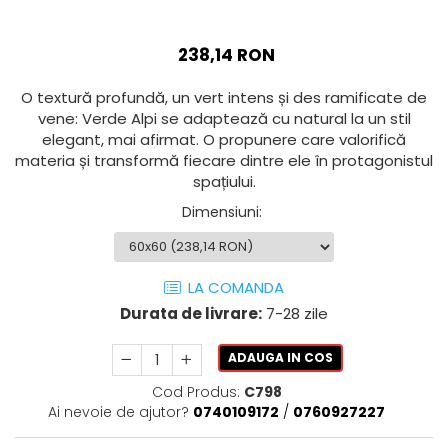
AZUMA ROCK
PARTY
RETINA
TREX3
THE ROCK
238,14 RON
VIS
THE ROOM
YAKISUGI
O textură profundă, un vert intens și des ramificate de
TUBE
IMOLA CERAMICA
vene: Verde Alpi se adaptează cu natural la un stil
CASALGRANDE PADANA
AZUMA
elegant, mai afirmat. O propunere care valorifică
materia și transformă fiecare dintre ele în protagonistul
K O N T I N U A
AZUMA ROCK
spațiului.
ALABASTRI
BLUE SAVOY
Dimensiuni
:
EKXTREME-ENERGIE KER
CONCRETE PROJECT
CREATIVE CONCRETE
EKXTREME
CREW BITTER
AMANI
LA COMANDA
CREW HONEY
AMAZZONITE
Durata de livrare:
7-28 zile
CREW UMAMI
BERNINI
ELIXIR
BRERA
ADAUGA IN COS
MICRON 2.0
CALACATTA
Cod Produs:
C798
OXYD
CALACATTA CENERINO
Ai nevoie de ajutor?
0740109172
/
0760927227
PARADE
CALACATTA OCEANIC