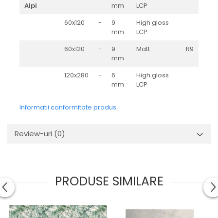
BRERA
Alpi
mm
LCP
MARQUINA
CALACATA VIOLA
60x120
-
9
High gloss
MIRO
CALACATTA
mm
LCP
MOOD
CALACATTA CENERINO
60x120
-
9
Matt
R9
MORPHIC
CALACATTA OCEANIC
mm
NAVONA SOFT
CALACATTA SPLENDIDO
NAVONA VEIN
120x280
-
6
High gloss
CAMPIGIANE
mm
LCP
NEREIDI
CARDOSIA
ONICE ALLURE
CARRARA GIOIA
Informatii conformitate produs
ONYX
CEMENTINE
OXIDATIO
CEPPO DI GRE
Review-uri
(0)
PARKER
CITY PLASTER
PATAGONIA
CONCEPT
PETRAVIVA
CORSOCOMO
PIERRE BLACK
DOLOMITE
PRODUSE SIMILARE
STATUARIO SUPERIORE
DUBAI GOLD
SUNSTONE
ECLIPSE
TAJ MAHAL
EMPERADOR