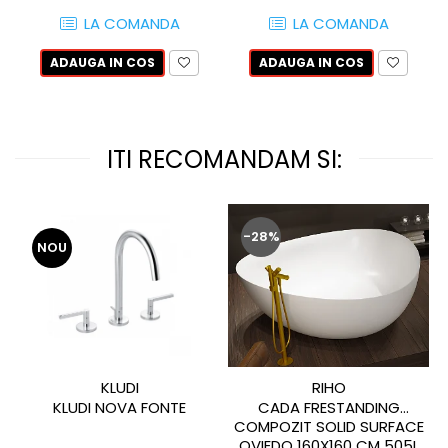
QUARZI
LA COMANDA
LA COMANDA
RES-TERRAE
ROBUR
ADAUGA IN COS
ADAUGA IN COS
RUSHMORE
SELECT
SPARK
ITI RECOMANDAM SI:
STATUARIO SUPERIORE
SUNSTONE
TAJ MAHAL
-28%
TIVOLI
NOU
TREASURES AND GEMS
UNICOLORS
URANO
UTAH
VERDE ALPI
KLUDI
RIHO
WALLART
KLUDI NOVA FONTE
CADA FRESTANDING
WONDER
COMPOZIT SOLID SURFACE
OVIEDO 160X160 CM 505L