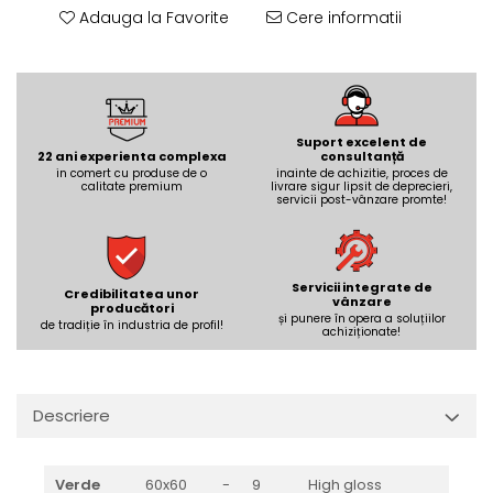
REPLAY
CALACATTA SPLENDIDO
Adauga la Favorite
Cere informatii
RETINA
CALACATTA VIOLA
STONCRETE
CARRARA GIOIA
THE ROCK
CEPPO DI GRE
THE ROOM
CITY PLASTER
TRAIL
Suport excelent de
DOLOMITE
22 ani experienta complexa
consultanță
TUBE
in comert cu produse de o
inainte de achizitie, proces de
DUBAI GOLD
calitate premium
livrare sigur lipsit de deprecieri,
VIBES
servicii post-vânzare promte!
ECLIPSE
WALK
EMPERADOR
X-ROCK
FLATIRON
ENERGIE KER
Servicii integrate de
GENESIS
Credibilitatea unor
vânzare
producători
HERITAGE
AGATHOS
și punere în opera a soluțiilor
de tradiție în industria de profil!
achiziționate!
INVISIBLE GREY
AMANI
LINCOLN
AMAZZONITE
LOFT
ANTICHI AMORI
Descriere
LUMINESCENE
ANTIQUA
MAGNETIC
BERNINI
Verde
60x60
-
9
High gloss
MAKRANA