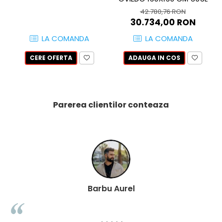
WOODBREAK
42.780,76 RON
WOODWISE
30.734,00 RON
CASALGRANDE PADANA
LA COMANDA
LA COMANDA
ALABASTRI
AMAZZONIA
CERE OFERTA
ADAUGA IN COS
MARAZZI
WOOD COLLECTION
MYSTONE SILVER ROOT
Parerea clientilor conteaza
UNICHE
MYSTONE LIMESTONE
MYSTONE CEPPO DI GRE
MYSTONE LAVAGNA
CARACTER
MULTIQUARTZ
ROCKING
Barbu Aurel
FRAMMENTO
ART