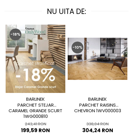
MIRO
GRANDE RESIN LOOK
NU UITA DE:
MONTECCHIO
GRANDE METAL LOOK
MOOD
GRANDE SOLID COLOR
MORPHIC
THE TOP
-18%
NAVONA SOFT
NAVONA VEIN
-10%
NEREIDI
ONICE ALLURE
ONYX
OXIDATIO
PADOUK
PARKER
PATAGONIA
BARLINEK
BARLINEK
PENNSLATE
PARCHET STEJAR
PARCHET RAISINS
CARAMEL GRANDE SCURT
CHEVRON 1WV000003
PETRAVIVA
1WG000810
PIERRE BLACK
243,41 RON
338,04 RON
PIETRA DI VALS
199,59 RON
304,24 RON