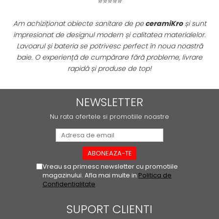
⭐⭐⭐⭐⭐
PINCH
FABULA
Am achiziționat obiecte sanitare de pe
ceramiKro
și sunt
MARBLEPLAY
impresionat de designul modern și calitatea materialelor.
SLOW COLD
.
Lavoarul și bateria se potrivesc perfect în noua noastră
SLOW
re
baie. O experiență de cumpărare fără probleme, livrare
COTTI D'ITALIA
rapidă și produse de top!
THIN WALL COVERING
COLORKER
NEWSLETTER
AGORA
Nu rata ofertele si promotiile noastre
ALASKA
ALTHEA
ANDES-AUSTRAL
AQUA
Vreau sa primesc newsletter cu promotiile
ARTY
magazinului. Afla mai multe in
Politica de
ARUMA
Confidentialitate
ASTON
SUPORT CLIENTI
ATHENA