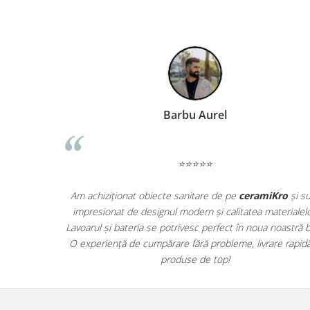
QUARZI
RES-TERRAE
ROBUR
RUSHMORE
SELECT
SPARK
STATUARIO SUPERIORE
Ghenea Marius
SUNSTONE
TAJ MAHAL
⭐⭐⭐⭐⭐
TIVOLI
TREASURES AND GEMS
Plăcile ceramice XXL de la
ceramiKro
au transformat
Am 
UNICOLORS
complet aspectul livingului nostru! Materialele sunt
im
URANO
premium, finisajele impecabile și instalarea a fost simplă.
Lavo
UTAH
Suntem extrem de mulțumiți și recomandăm cu încredere
O e
VERDE ALPI
acest magazin pentru proiecte de renovare de calitate!
WALLART
WONDER