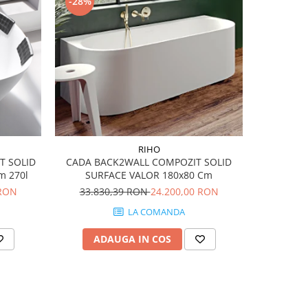
-28%
-49%
RIHO
T SOLID
CADA BACK2WALL COMPOZIT SOLID
Set vas W
m 270l
SURFACE VALOR 180x80 Cm
Subway 2.0
 RON
33.830,39 RON
24.200,00 RON
4.7
LA COMANDA
ADAUGA IN COS
AD