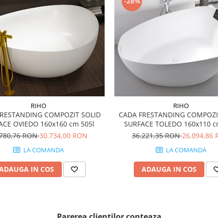
-28%
RIHO
RIHO
FRESTANDING COMPOZIT SOLID
CADA FRESTANDING COMPOZI
ACE OVIEDO 160x160 cm 505l
SURFACE TOLEDO 160x110 c
.780,76 RON
30.734,00 RON
36.221,35 RON
26.094,86
LA COMANDA
LA COMANDA
ADAUGA IN COS
ADAUGA IN COS
Parerea clientilor conteaza