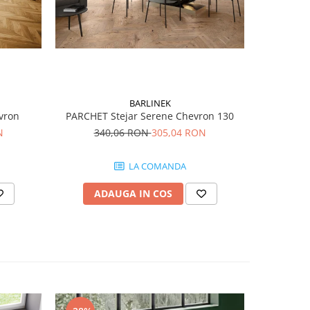
BARLINEK
vron
PARCHET Stejar Serene Chevron 130
PARCHE
N
340,06 RON
305,04 RON
41
LA COMANDA
ADAUGA IN COS
AD