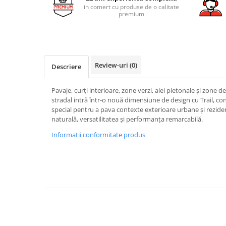
AZUMA ROCK
PARTY
in comert cu produse de o calitate
RETINA
TREX3
premium
THE ROCK
VIS
THE ROOM
YAKISUGI
TUBE
IMOLA CERAMICA
Review-uri
(0)
CASALGRANDE PADANA
Descriere
AZUMA
K O N T I N U A
AZUMA ROCK
Pavaje, curți interioare, zone verzi, alei pietonale și zone 
ALABASTRI
BLUE SAVOY
stradal intră într-o nouă dimensiune de design cu Trail, c
EKXTREME-ENERGIE KER
CONCRETE PROJECT
special pentru a pava contexte exterioare urbane și rezid
naturală, versatilitatea și performanța remarcabilă.
CREATIVE CONCRETE
EKXTREME
CREW BITTER
Informatii conformitate produs
AMANI
CREW HONEY
AMAZZONITE
CREW UMAMI
BERNINI
ELIXIR
BRERA
MICRON 2.0
CALACATTA
OXYD
CALACATTA CENERINO
PARADE
CALACATTA OCEANIC