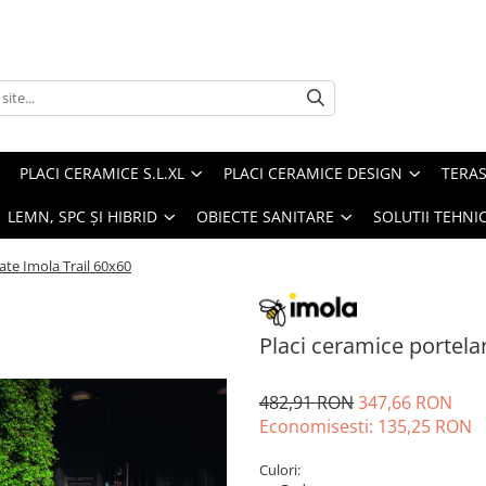
PLACI CERAMICE S.L.XL
PLACI CERAMICE DESIGN
TERAS
 LEMN, SPC ȘI HIBRID
OBIECTE SANITARE
SOLUTII TEHNI
ate Imola Trail 60x60
Placi ceramice portela
482,91 RON
347,66 RON
Economisesti:
135,25
RON
Culori: