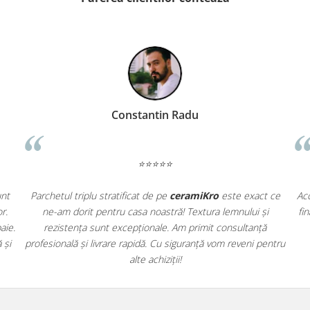
Barbu Aurel
⭐⭐⭐⭐⭐
achiziționat obiecte sanitare de pe
ceramiKro
și sunt
Parchetul tri
presionat de designul modern și calitatea materialelor.
ne-am dor
arul și bateria se potrivesc perfect în noua noastră baie.
rezistenț
xperiență de cumpărare fără probleme, livrare rapidă și
profesională ș
produse de top!