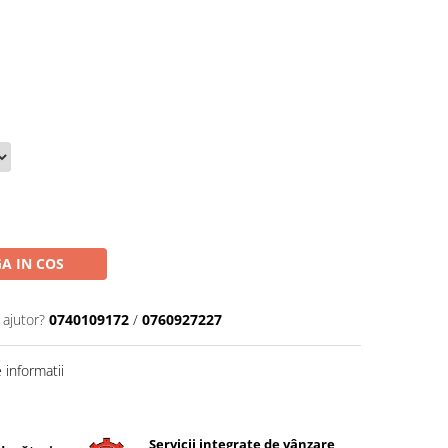
A IN COS
 ajutor?
0740109172
/
0760927227
informatii
Servicii integrate de vânzare