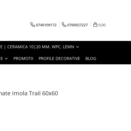
0740109172
0760927227
0,00
E | CERAMICA 10|20 MM, WPC, LEMN
CE
PROMOTII
PROFILE DECORATIVE
BLOG
nate Imola Trail 60x60