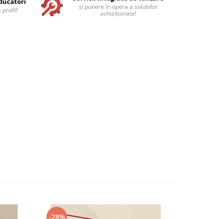
ducători
și punere în opera a soluțiilor
 profil!
achiziționate!
-28%