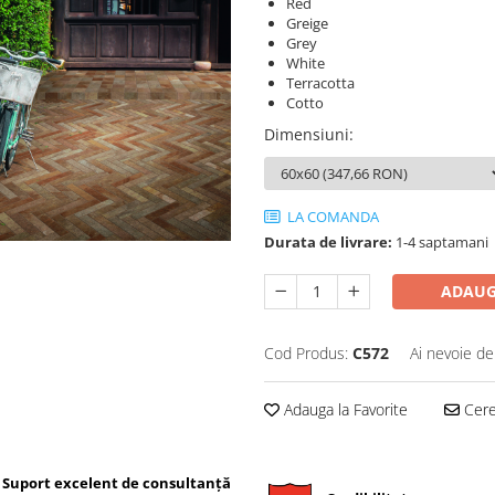
Red
Greige
Grey
White
Terracotta
Cotto
Dimensiuni
:
LA COMANDA
Durata de livrare:
1-4 saptamani
ADAUG
Cod Produs:
C572
Ai nevoie de
Adauga la Favorite
Cere 
Suport excelent de consultanță