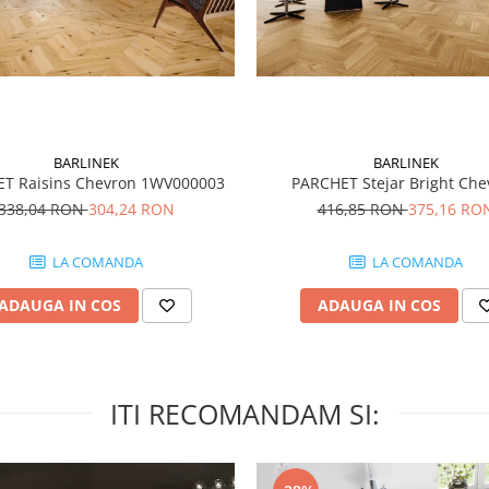
BARLINEK
BARLINEK
T Raisins Chevron 1WV000003
PARCHET Stejar Bright Che
338,04 RON
304,24 RON
416,85 RON
375,16 RO
LA COMANDA
LA COMANDA
ADAUGA IN COS
ADAUGA IN COS
ITI RECOMANDAM SI: