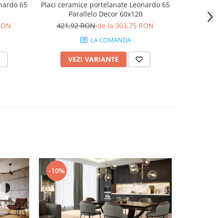
onardo 65
Placi ceramice portelanate Leonardo 65
Placi cera
Parallelo Decor 60x120
Pa
 RON
421,92 RON
de la 303,75 RON
74
LA COMANDA
VEZI VARIANTE
AD
-10%
-10%