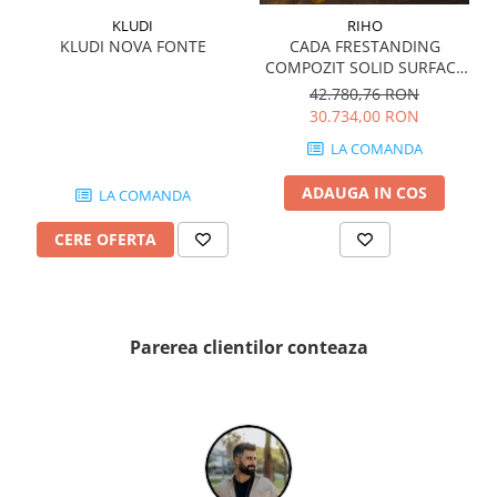
QUARZI
KLUDI
RIHO
RES-TERRAE
KLUDI NOVA FONTE
CADA FRESTANDING
ROBUR
COMPOZIT SOLID SURFACE
OVIEDO 160x160 cm 505l
42.780,76 RON
RUSHMORE
30.734,00 RON
SELECT
LA COMANDA
SPARK
STATUARIO SUPERIORE
ADAUGA IN COS
LA COMANDA
SUNSTONE
TAJ MAHAL
CERE OFERTA
TIVOLI
TREASURES AND GEMS
UNICOLORS
Parerea clientilor conteaza
URANO
UTAH
VERDE ALPI
WALLART
WONDER