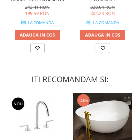
MIRO
GRANDE RESIN LOOK
243,41 RON
338,04 RON
MONTECCHIO
GRANDE METAL LOOK
199,59 RON
304,24 RON
MOOD
GRANDE SOLID COLOR
LA COMANDA
LA COMANDA
MORPHIC
THE TOP
ADAUGA IN COS
ADAUGA IN COS
NAVONA SOFT
NAVONA VEIN
NEREIDI
ONICE ALLURE
ONYX
ITI RECOMANDAM SI:
OXIDATIO
PADOUK
PARKER
-28%
PATAGONIA
NOU
PENNSLATE
PETRAVIVA
PIERRE BLACK
PIETRA DI VALS