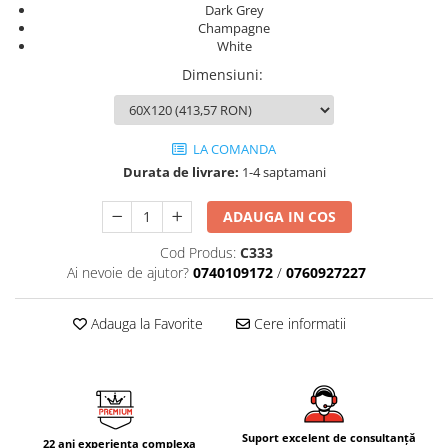
AZUMA ROCK
PARTY
Dark Grey
RETINA
TREX3
Champagne
White
THE ROCK
VIS
Dimensiuni
:
THE ROOM
YAKISUGI
TUBE
IMOLA CERAMICA
CASALGRANDE PADANA
AZUMA
LA COMANDA
K O N T I N U A
AZUMA ROCK
Durata de livrare:
1-4 saptamani
ALABASTRI
BLUE SAVOY
EKXTREME-ENERGIE KER
CONCRETE PROJECT
ADAUGA IN COS
CREATIVE CONCRETE
EKXTREME
Cod Produs:
C333
CREW BITTER
AMANI
Ai nevoie de ajutor?
0740109172
/
0760927227
CREW HONEY
AMAZZONITE
CREW UMAMI
BERNINI
Adauga la Favorite
Cere informatii
ELIXIR
BRERA
MICRON 2.0
CALACATTA
OXYD
CALACATTA CENERINO
PARADE
CALACATTA OCEANIC
Suport excelent de consultanță
22 ani experienta complexa