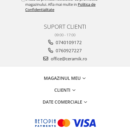
PINCH
magazinului. Afla mai multe in
Politica de
FABULA
Confidentialitate
MARBLEPLAY
SLOW COLD
SUPORT CLIENTI
SLOW
09:00 - 17:00
COTTI D'ITALIA
0740109172
THIN WALL COVERING
0760927227
COLORKER
office@ceramik.ro
AGORA
ALASKA
MAGAZINUL MEU
ALTHEA
ANDES-AUSTRAL
CLIENTI
AQUA
ARTY
DATE COMERCIALE
ARUMA
ASTON
ATHENA