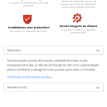
REPLAY
CALACATTA SPLENDIDO
inainte de achizitie, proces de
in comert cu produse de o calitate
livrare sigur lipsit de deprecieri,
premium
RETINA
CALACATTA VIOLA
servicii post-vânzare promte!
STONCRETE
CARRARA GIOIA
THE ROCK
CEPPO DI GRE
THE ROOM
CITY PLASTER
Servicii integrate de vânzare
Credibilitatea unor producători
și punere în opera a soluțiilor
TRAIL
de tradiție în industria de profil!
DOLOMITE
achiziționate!
TUBE
DUBAI GOLD
VIBES
ECLIPSE
WALK
Descriere
EMPERADOR
X-ROCK
FLATIRON
Numeroasele nuanțe de nuanțe, variatele formate, toate
ENERGIE KER
GENESIS
modulare între ele, și cele două finisaje fac din Icon o piesă ideală
HERITAGE
pentru arhitecții și designerii care privesc spre viitor și inovație.
AGATHOS
INVISIBLE GREY
AMANI
Informatii conformitate produs
LINCOLN
AMAZZONITE
Review-uri
(0)
LOFT
ANTICHI AMORI
LUMINESCENE
ANTIQUA
MAGNETIC
BERNINI
MAKRANA
BRERA