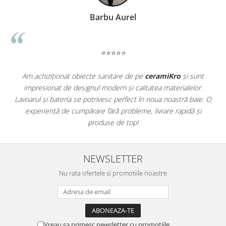
WOODBREAK
WOODWISE
Barbu Aurel
CASALGRANDE PADANA
ALABASTRI
⭐⭐⭐⭐⭐
AMAZZONIA
MARAZZI
Am achiziționat obiecte sanitare de pe
ceramiKro
și sunt
WOOD COLLECTION
impresionat de designul modern și calitatea materialelor.
a
MYSTONE SILVER ROOT
Lavoarul și bateria se potrivesc perfect în noua noastră baie. O
e
experiență de cumpărare fără probleme, livrare rapidă și
UNICHE
produse de top!
MYSTONE LIMESTONE
MYSTONE CEPPO DI GRE
MYSTONE LAVAGNA
NEWSLETTER
CARACTER
Nu rata ofertele si promotiile noastre
MULTIQUARTZ
ROCKING
FRAMMENTO
ART
Vreau sa primesc newsletter cu promotiile