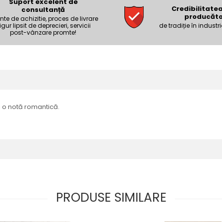
Suport excelent de
Credibilitate
consultanță
producăto
nte de achizitie, proces de livrare
igur lipsit de deprecieri, servicii
de tradiție în industri
post-vânzare promte!
i o notă romantică.
PRODUSE SIMILARE