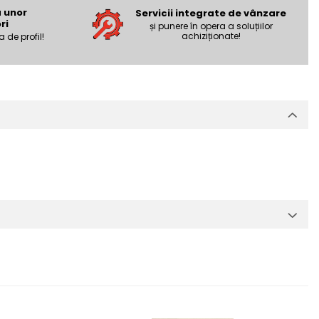
a unor
Servicii integrate de vânzare
ri
și punere în opera a soluțiilor
achiziționate!
a de profil!