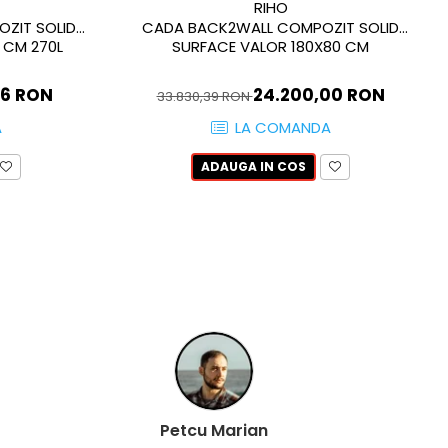
RIHO
ZIT SOLID
CADA BACK2WALL COMPOZIT SOLID
 CM 270L
SURFACE VALOR 180X80 CM
86 RON
24.200,00 RON
33.830,39 RON
A
LA COMANDA
ADAUGA IN COS
Constantin Radu