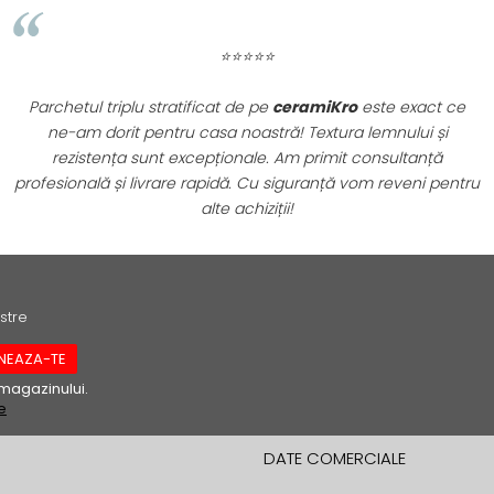
⭐⭐⭐⭐⭐
Am achiziționat obiecte sanitare de pe
ceramiKro
și sunt
impresionat de designul modern și calitatea materialelor.
Lavoarul și bateria se potrivesc perfect în noua noastră baie.
O experiență de cumpărare fără probleme, livrare rapidă și
produse de top!
stre
magazinului.
e
DATE COMERCIALE