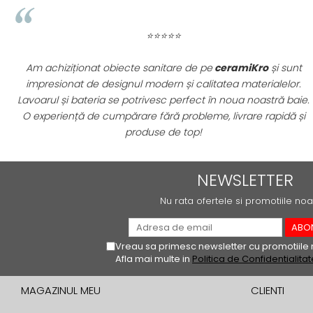
QUARZI
RES-TERRAE
⭐⭐⭐⭐⭐
ROBUR
RUSHMORE
Plăcile ceramice XXL de la
ceramiKro
au transformat
SELECT
complet aspectul livingului nostru! Materialele sunt premium,
SPARK
finisajele impecabile și instalarea a fost simplă. Suntem
STATUARIO SUPERIORE
extrem de mulțumiți și recomandăm cu încredere acest
magazin pentru proiecte de renovare de calitate!
SUNSTONE
TAJ MAHAL
TIVOLI
NEWSLETTER
TREASURES AND GEMS
Nu rata ofertele si promotiile noa
UNICOLORS
URANO
UTAH
Vreau sa primesc newsletter cu promotiile 
Afla mai multe in
Politica de Confidentialitat
VERDE ALPI
WALLART
MAGAZINUL MEU
CLIENTI
WONDER