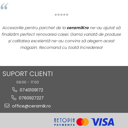
⭐⭐⭐⭐⭐
Parchetul triplu stratificat de pe
ceramiKro
este exact ce
ne-am dorit pentru casa noastră! Textura lemnului și
rezistența sunt excepționale. Am primit consultanță
profesională și livrare rapidă. Cu siguranță vom reveni pentru
alte achiziții!
SUPORT CLIENTI
09:00 - 17:00
0740109172
0760927227
office@ceramik.ro