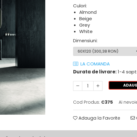
Culori:
Almond
Beige
Grey
White
Dimensiuni
:
LA COMANDA
Durata de livrare:
1-4 sap
ADAUG
Cod Produs:
C375
Ai nevoi
Adauga la Favorite