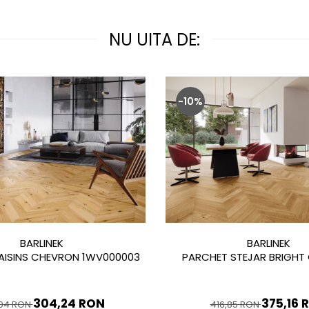
NU UITA DE:
-10%
BARLINEK
BARLINEK
AISINS CHEVRON 1WV000003
PARCHET STEJAR BRIGHT
304,24 RON
375,16 
,04 RON
416,85 RON