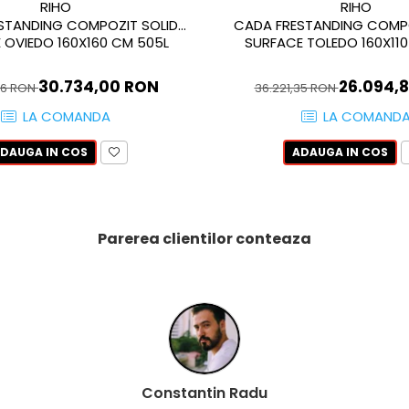
RIHO
RIHO
STANDING COMPOZIT SOLID
CADA FRESTANDING COMPO
 OVIEDO 160X160 CM 505L
SURFACE TOLEDO 160X110
30.734,00 RON
26.094,
76 RON
36.221,35 RON
LA COMANDA
LA COMAND
DAUGA IN COS
ADAUGA IN COS
Parerea clientilor conteaza
Barbu Aurel