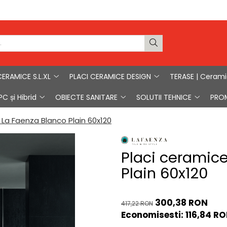
CERAMICE S.L.XL
PLACI CERAMICE DESIGN
TERASE | Ceram
C și Hibrid
OBIECTE SANITARE
SOLUTII TEHNICE
PRO
La Faenza Blanco Plain 60x120
Placi ceramice
Plain 60x120
300,38 RON
417,22 RON
Economisesti:
116,84
RO