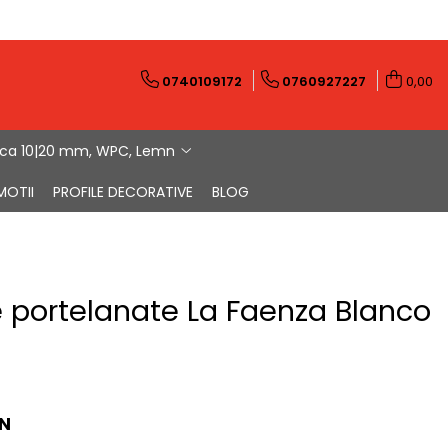
0740109172
0760927227
0,00
ica 10|20 mm, WPC, Lemn
MOTII
PROFILE DECORATIVE
BLOG
 portelanate La Faenza Blanco
N