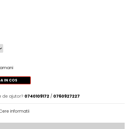
tamani
A IN COS
e de ajutor?
0740109172
/
0760927227
Cere informatii