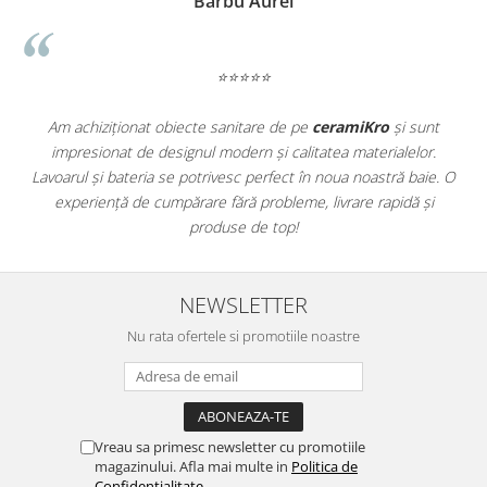
Barbu Aurel
WOODBREAK
WOODWISE
CASALGRANDE PADANA
⭐⭐⭐⭐⭐
ALABASTRI
AMAZZONIA
Am achiziționat obiecte sanitare de pe
ceramiKro
și sunt
MARAZZI
impresionat de designul modern și calitatea materialelor.
a
Lavoarul și bateria se potrivesc perfect în noua noastră baie. O
e
WOOD COLLECTION
experiență de cumpărare fără probleme, livrare rapidă și
MYSTONE SILVER ROOT
produse de top!
UNICHE
MYSTONE LIMESTONE
MYSTONE CEPPO DI GRE
NEWSLETTER
MYSTONE LAVAGNA
Nu rata ofertele si promotiile noastre
CARACTER
MULTIQUARTZ
ROCKING
FRAMMENTO
Vreau sa primesc newsletter cu promotiile
ART
magazinului. Afla mai multe in
Politica de
Confidentialitate