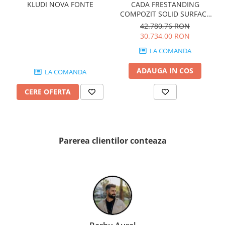
QUARZI
KLUDI NOVA FONTE
CADA FRESTANDING
COMPOZIT SOLID SURFACE
RES-TERRAE
OVIEDO 160x160 cm 505l
42.780,76 RON
ROBUR
30.734,00 RON
RUSHMORE
LA COMANDA
SELECT
SPARK
ADAUGA IN COS
LA COMANDA
STATUARIO SUPERIORE
CERE OFERTA
SUNSTONE
TAJ MAHAL
TIVOLI
TREASURES AND GEMS
Parerea clientilor conteaza
UNICOLORS
URANO
UTAH
VERDE ALPI
WALLART
WONDER