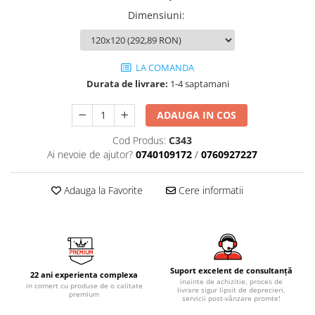
AZUMA ROCK
PARTY
Dimensiuni
:
RETINA
TREX3
THE ROCK
VIS
THE ROOM
YAKISUGI
LA COMANDA
TUBE
IMOLA CERAMICA
Durata de livrare:
1-4 saptamani
CASALGRANDE PADANA
AZUMA
K O N T I N U A
AZUMA ROCK
ADAUGA IN COS
ALABASTRI
BLUE SAVOY
Cod Produs:
C343
EKXTREME-ENERGIE KER
CONCRETE PROJECT
Ai nevoie de ajutor?
0740109172
/
0760927227
CREATIVE CONCRETE
EKXTREME
CREW BITTER
AMANI
Adauga la Favorite
Cere informatii
CREW HONEY
AMAZZONITE
CREW UMAMI
BERNINI
ELIXIR
BRERA
MICRON 2.0
CALACATTA
Suport excelent de consultanță
22 ani experienta complexa
OXYD
CALACATTA CENERINO
inainte de achizitie, proces de
in comert cu produse de o calitate
livrare sigur lipsit de deprecieri,
premium
PARADE
CALACATTA OCEANIC
servicii post-vânzare promte!