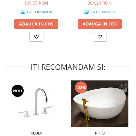
199,59 RON
304,24 RON
MIRO
GRANDE RESIN LOOK
LA COMANDA
LA COMANDA
MONTECCHIO
GRANDE METAL LOOK
MOOD
GRANDE SOLID COLOR
ADAUGA IN COS
ADAUGA IN COS
MORPHIC
THE TOP
NAVONA SOFT
NAVONA VEIN
NEREIDI
ONICE ALLURE
ITI RECOMANDAM SI:
ONYX
OXIDATIO
PADOUK
-28%
NOU
PARKER
PATAGONIA
PENNSLATE
PETRAVIVA
PIERRE BLACK
PIETRA DI VALS
KLUDI
RIHO