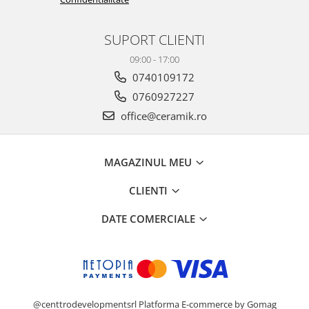
PINCH
FABULA
SUPORT CLIENTI
MARBLEPLAY
SLOW COLD
09:00 - 17:00
SLOW
0740109172
COTTI D'ITALIA
0760927227
THIN WALL COVERING
office@ceramik.ro
COLORKER
AGORA
MAGAZINUL MEU
ALASKA
ALTHEA
CLIENTI
ANDES-AUSTRAL
DATE COMERCIALE
AQUA
ARTY
ARUMA
ASTON
ATHENA
@centtrodevelopmentsrl
Platforma E-commerce by Gomag