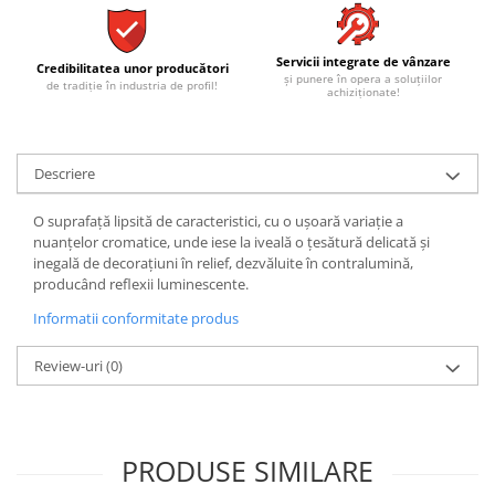
REPLAY
CALACATTA SPLENDIDO
RETINA
CALACATTA VIOLA
STONCRETE
CARRARA GIOIA
Servicii integrate de vânzare
Credibilitatea unor producători
și punere în opera a soluțiilor
THE ROCK
de tradiție în industria de profil!
CEPPO DI GRE
achiziționate!
THE ROOM
CITY PLASTER
TRAIL
DOLOMITE
TUBE
Descriere
DUBAI GOLD
VIBES
ECLIPSE
O suprafață lipsită de caracteristici, cu o ușoară variație a
WALK
EMPERADOR
nuanțelor cromatice, unde iese la iveală o țesătură delicată și
X-ROCK
FLATIRON
inegală de decorațiuni în relief, dezvăluite în contralumină,
producând reflexii luminescente.
ENERGIE KER
GENESIS
Informatii conformitate produs
HERITAGE
AGATHOS
INVISIBLE GREY
AMANI
Review-uri
(0)
LINCOLN
AMAZZONITE
LOFT
ANTICHI AMORI
LUMINESCENE
ANTIQUA
PRODUSE SIMILARE
MAGNETIC
BERNINI
MAKRANA
BRERA