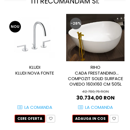
ITI RECOMANDAM SI:
WOODBREAK
WOODWISE
CASALGRANDE PADANA
-28%
ALABASTRI
NOU
AMAZZONIA
MARAZZI
WOOD COLLECTION
MYSTONE SILVER ROOT
UNICHE
KLUDI
RIHO
MYSTONE LIMESTONE
KLUDI NOVA FONTE
CADA FRESTANDING
COMPOZIT SOLID SURFACE
MYSTONE CEPPO DI GRE
OVIEDO 160X160 CM 505L
MYSTONE LAVAGNA
42.780,76 RON
CARACTER
30.734,00 RON
MULTIQUARTZ
LA COMANDA
LA COMANDA
ROCKING
FRAMMENTO
CERE OFERTA
ADAUGA IN COS
ART