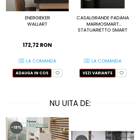
MIRO
GRANDE RESIN LOOK
MONTECCHIO
GRANDE METAL LOOK
ENERGIEKER
CASALGRANDE PADANA
MOOD
GRANDE SOLID COLOR
WALLART
MARMOSMART
MORPHIC
THE TOP
STATUARIETTO SMART
NAVONA SOFT
172,72 RON
NAVONA VEIN
NEREIDI
LA COMANDA
LA COMANDA
ONICE ALLURE
ONYX
ADAUGA IN COS
VEZI VARIANTE
OXIDATIO
PADOUK
PARKER
NU UITA DE:
PATAGONIA
PENNSLATE
PETRAVIVA
PIERRE BLACK
-18%
PIETRA DI VALS