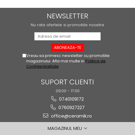
ATLAS
BACKSTAGE
NEWSLETTER
BELLASTONE
Nu rata ofertele si promotiile noastre
BLOOM
BOREAL
BOXER
BROADWAY
Vreau sa primesc newsletter cu promotiile
CALACATTA GOLD
magazinului. Afla mai multe in
Politica de
CENTURY
Confidentialitate
COLONIAL SOFT
SUPORT CLIENTI
COLUMBIA
CONCEPT
09:00 - 17:00
DECK
0740109172
DHARA
0760927227
DOMUS
office@ceramik.ro
ELEMENTS
ENJOY
MAGAZINUL MEU
ENYA