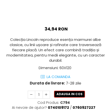
AZUMA ROCK
PARTY
RETINA
TREX3
THE ROCK
VIS
THE ROOM
YAKISUGI
TUBE
IMOLA CERAMICA
34,94 RON
CASALGRANDE PADANA
AZUMA
Colecția Lincoln reproduce esența marmurei albe
K O N T I N U A
AZUMA ROCK
clasice, cu linii ușoare și rafinate care traversează
ALABASTRI
BLUE SAVOY
fiecare placă. Un efect care combină tradiția și
EKXTREME-ENERGIE KER
CONCRETE PROJECT
modernitatea, pentru medii elegante, cu un caracter
CREATIVE CONCRETE
durabil.
EKXTREME
CREW BITTER
AMANI
Dimensiuni
:
60X120
CREW HONEY
AMAZZONITE
LA COMANDA
CREW UMAMI
BERNINI
Durata de livrare:
7-28 zile
ELIXIR
BRERA
MICRON 2.0
CALACATTA
ADAUGA IN COS
OXYD
CALACATTA CENERINO
Cod Produs:
C794
PARADE
CALACATTA OCEANIC
Ai nevoie de ajutor?
0740109172
/
0760927227