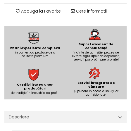
REPLAY
CALACATTA SPLENDIDO
RETINA
CALACATTA VIOLA
Adauga la Favorite
Cere informatii
STONCRETE
CARRARA GIOIA
THE ROCK
CEPPO DI GRE
THE ROOM
CITY PLASTER
TRAIL
DOLOMITE
Suport excelent de
TUBE
DUBAI GOLD
22 ani experienta complexa
consultanță
in comert cu produse de o
inainte de achizitie, proces de
VIBES
ECLIPSE
calitate premium
livrare sigur lipsit de deprecieri,
servicii post-vânzare promte!
WALK
EMPERADOR
X-ROCK
FLATIRON
ENERGIE KER
GENESIS
Servicii integrate de
HERITAGE
Credibilitatea unor
AGATHOS
vânzare
producători
și punere în opera a soluțiilor
INVISIBLE GREY
AMANI
de tradiție în industria de profil!
achiziționate!
LINCOLN
AMAZZONITE
LOFT
ANTICHI AMORI
LUMINESCENE
ANTIQUA
Descriere
MAGNETIC
BERNINI
MAKRANA