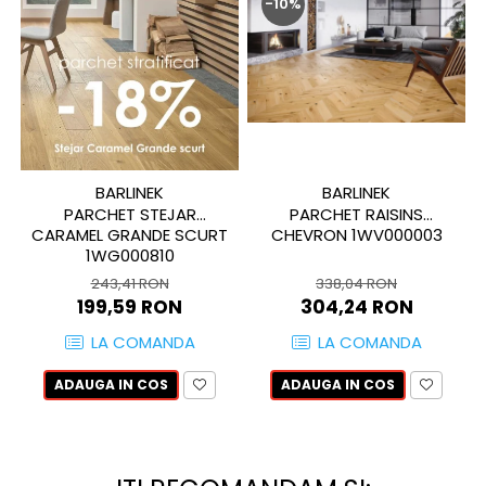
-10%
QUARZI
RES-TERRAE
ROBUR
RUSHMORE
SELECT
SPARK
STATUARIO SUPERIORE
BARLINEK
BARLINEK
SUNSTONE
PARCHET STEJAR
PARCHET RAISINS
CARAMEL GRANDE SCURT
CHEVRON 1WV000003
TAJ MAHAL
1WG000810
TIVOLI
243,41 RON
338,04 RON
TREASURES AND GEMS
199,59 RON
304,24 RON
UNICOLORS
LA COMANDA
LA COMANDA
URANO
UTAH
ADAUGA IN COS
ADAUGA IN COS
VERDE ALPI
WALLART
WONDER