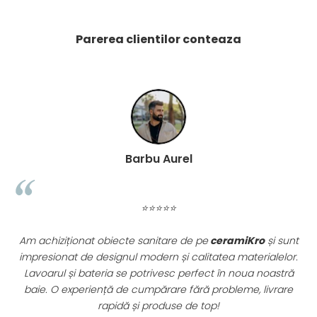
PINCH
FABULA
Parerea clientilor conteaza
MARBLEPLAY
SLOW COLD
SLOW
COTTI D'ITALIA
THIN WALL COVERING
COLORKER
AGORA
Barbu Aurel
ALASKA
ALTHEA
⭐⭐⭐⭐⭐
ANDES-AUSTRAL
AQUA
Am achiziționat obiecte sanitare de pe
ceramiKro
și sunt
ARTY
impresionat de designul modern și calitatea materialelor.
ARUMA
.
Lavoarul și bateria se potrivesc perfect în noua noastră
ASTON
re
baie. O experiență de cumpărare fără probleme, livrare
ATHENA
rapidă și produse de top!