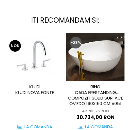
WOODBREAK
WOODWISE
CASALGRANDE PADANA
ITI RECOMANDAM SI:
ALABASTRI
AMAZZONIA
MARAZZI
-28%
NOU
WOOD COLLECTION
MYSTONE SILVER ROOT
UNICHE
MYSTONE LIMESTONE
MYSTONE CEPPO DI GRE
KLUDI
RIHO
MYSTONE LAVAGNA
KLUDI NOVA FONTE
CADA FRESTANDING
CARACTER
COMPOZIT SOLID SURFACE
MULTIQUARTZ
OVIEDO 160X160 CM 505L
ROCKING
42.780,76 RON
30.734,00 RON
FRAMMENTO
ART
LA COMANDA
LA COMANDA