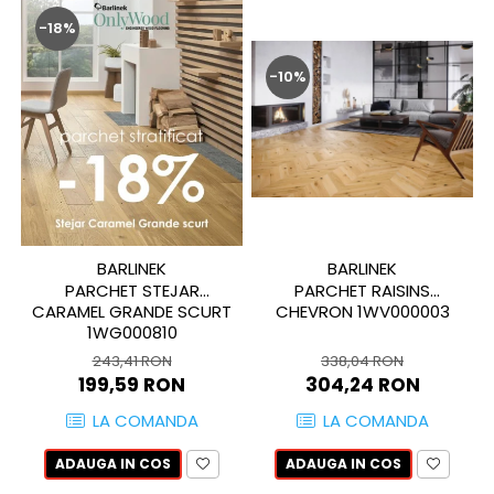
QUARZI
-18%
RES-TERRAE
ROBUR
-10%
RUSHMORE
SELECT
SPARK
STATUARIO SUPERIORE
SUNSTONE
TAJ MAHAL
TIVOLI
BARLINEK
BARLINEK
PARCHET STEJAR
PARCHET RAISINS
TREASURES AND GEMS
CARAMEL GRANDE SCURT
CHEVRON 1WV000003
UNICOLORS
1WG000810
URANO
243,41 RON
338,04 RON
UTAH
199,59 RON
304,24 RON
VERDE ALPI
LA COMANDA
LA COMANDA
WALLART
ADAUGA IN COS
ADAUGA IN COS
WONDER