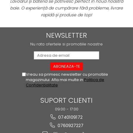
.
Lavoarul și bateria se potrivesc perfect în noua noastră
ATLAS
re
baie. O experiență de cumpărare fără probleme, livrare
BACKSTAGE
rapidă și produse de top!
BELLASTONE
BLOOM
BOREAL
NEWSLETTER
BOXER
Nu rata ofertele si promotiile noastre
BROADWAY
CALACATTA GOLD
CENTURY
COLONIAL SOFT
Vreau sa primesc newsletter cu promotiile
COLUMBIA
magazinului. Afla mai multe in
Politica de
Confidentialitate
CONCEPT
DECK
SUPORT CLIENTI
DHARA
09:00 - 17:00
DOMUS
0740109172
ELEMENTS
ENJOY
0760927227
ENYA