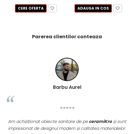
PINCH
CERE OFERTA
ADAUGA IN COS
FABULA
MARBLEPLAY
SLOW COLD
SLOW
Parerea clientilor conteaza
COTTI D'ITALIA
THIN WALL COVERING
COLORKER
AGORA
ALASKA
ALTHEA
Barbu Aurel
ANDES-AUSTRAL
AQUA
ARTY
⭐⭐⭐⭐⭐
ARUMA
ASTON
Am achiziționat obiecte sanitare de pe
ceramiKro
și sunt
ATHENA
impresionat de designul modern și calitatea materialelor.