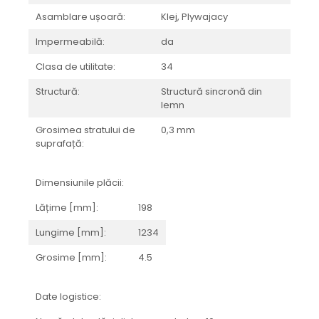
BRERA
Asamblare ușoară:
Klej, Plywajacy
MARQUINA
CALACATA VIOLA
MIRO
CALACATTA
Impermeabilă:
da
MOOD
CALACATTA CENERINO
Clasa de utilitate:
34
MORPHIC
CALACATTA OCEANIC
Structură:
Structură sincronă din
NAVONA SOFT
CALACATTA SPLENDIDO
lemn
NAVONA VEIN
CAMPIGIANE
NEREIDI
CARDOSIA
Grosimea stratului de
0,3 mm
suprafață:
ONICE ALLURE
CARRARA GIOIA
ONYX
CEMENTINE
Dimensiunile plăcii:
OXIDATIO
CEPPO DI GRE
PARKER
CITY PLASTER
Lățime [mm]:
198
PATAGONIA
CONCEPT
Lungime [mm]:
1234
PETRAVIVA
CORSOCOMO
Grosime [mm]:
4.5
PIERRE BLACK
DOLOMITE
STATUARIO SUPERIORE
DUBAI GOLD
SUNSTONE
ECLIPSE
Date logistice:
TAJ MAHAL
EMPERADOR