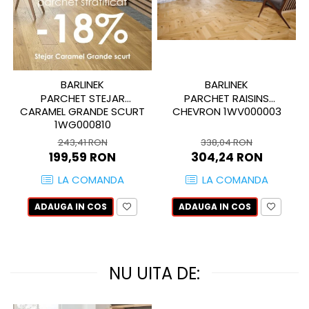
MIRO
GRANDE RESIN LOOK
MONTECCHIO
GRANDE METAL LOOK
MOOD
GRANDE SOLID COLOR
MORPHIC
THE TOP
NAVONA SOFT
BARLINEK
BARLINEK
PARCHET STEJAR
PARCHET RAISINS
NAVONA VEIN
CARAMEL GRANDE SCURT
CHEVRON 1WV000003
NEREIDI
1WG000810
ONICE ALLURE
243,41 RON
338,04 RON
ONYX
199,59 RON
304,24 RON
OXIDATIO
LA COMANDA
LA COMANDA
PADOUK
PARKER
ADAUGA IN COS
ADAUGA IN COS
PATAGONIA
PENNSLATE
PETRAVIVA
NU UITA DE:
PIERRE BLACK
PIETRA DI VALS