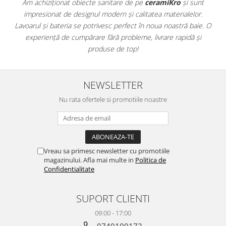
Am achiziționat obiecte sanitare de pe
ceramiKro
și sunt
ATLAS
impresionat de designul modern și calitatea materialelor.
a
BACKSTAGE
Lavoarul și bateria se potrivesc perfect în noua noastră baie. O
e
BELLASTONE
experiență de cumpărare fără probleme, livrare rapidă și
BLOOM
produse de top!
BOREAL
BOXER
BROADWAY
NEWSLETTER
CALACATTA GOLD
Nu rata ofertele si promotiile noastre
CENTURY
COLONIAL SOFT
COLUMBIA
CONCEPT
Vreau sa primesc newsletter cu promotiile
DECK
magazinului. Afla mai multe in
Politica de
Confidentialitate
DHARA
DOMUS
SUPORT CLIENTI
ELEMENTS
ENJOY
09:00 - 17:00
ENYA
0740109172