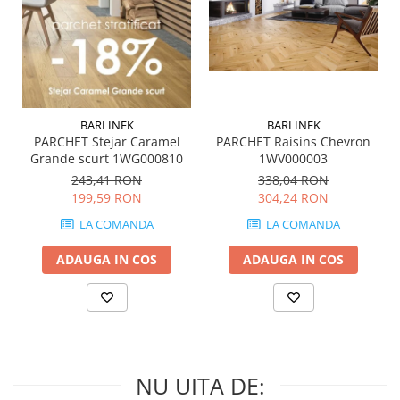
MIRO
GRANDE RESIN LOOK
MONTECCHIO
GRANDE METAL LOOK
MOOD
GRANDE SOLID COLOR
MORPHIC
THE TOP
NAVONA SOFT
BARLINEK
BARLINEK
NAVONA VEIN
PARCHET Stejar Caramel
PARCHET Raisins Chevron
NEREIDI
Grande scurt 1WG000810
1WV000003
ONICE ALLURE
243,41 RON
338,04 RON
199,59 RON
304,24 RON
ONYX
OXIDATIO
LA COMANDA
LA COMANDA
PADOUK
ADAUGA IN COS
ADAUGA IN COS
PARKER
PATAGONIA
PENNSLATE
PETRAVIVA
PIERRE BLACK
NU UITA DE:
PIETRA DI VALS