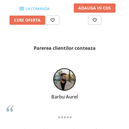
PINCH
ADAUGA IN COS
LA COMANDA
FABULA
MARBLEPLAY
CERE OFERTA
SLOW COLD
SLOW
COTTI D'ITALIA
THIN WALL COVERING
Parerea clientilor conteaza
COLORKER
AGORA
ALASKA
ALTHEA
ANDES-AUSTRAL
AQUA
Barbu Aurel
ARTY
ARUMA
ASTON
⭐⭐⭐⭐⭐
ATHENA