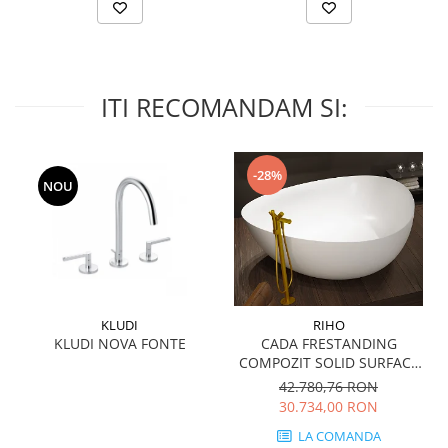
WOODBREAK
WOODWISE
CASALGRANDE PADANA
ALABASTRI
ITI RECOMANDAM SI:
AMAZZONIA
MARAZZI
WOOD COLLECTION
-28%
NOU
MYSTONE SILVER ROOT
UNICHE
MYSTONE LIMESTONE
MYSTONE CEPPO DI GRE
MYSTONE LAVAGNA
CARACTER
KLUDI
RIHO
KLUDI NOVA FONTE
CADA FRESTANDING
MULTIQUARTZ
COMPOZIT SOLID SURFACE
ROCKING
OVIEDO 160x160 cm 505l
42.780,76 RON
FRAMMENTO
30.734,00 RON
ART
LA COMANDA