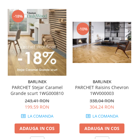
QUARZI
RES-TERRAE
-18%
ROBUR
RUSHMORE
-10%
SELECT
SPARK
STATUARIO SUPERIORE
SUNSTONE
TAJ MAHAL
TIVOLI
BARLINEK
BARLINEK
TREASURES AND GEMS
PARCHET Stejar Caramel
PARCHET Raisins Chevron
UNICOLORS
Grande scurt 1WG000810
1WV000003
URANO
243,41 RON
338,04 RON
199,59 RON
304,24 RON
UTAH
VERDE ALPI
LA COMANDA
LA COMANDA
WALLART
ADAUGA IN COS
ADAUGA IN COS
WONDER