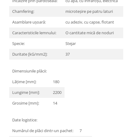
Încălzire prin pardoseală:
cu apă, cu infraroșu, electrică
MARQUINA
CALACATA VIOLA
Chamfering:
microteșire pe patru laturi
MIRO
CALACATTA
Asamblare ușoară:
cu adeziv, cu capse, flotant
MOOD
CALACATTA CENERINO
MORPHIC
CALACATTA OCEANIC
Caracteristicile lemnului:
O cantitate mică de noduri
NAVONA SOFT
CALACATTA SPLENDIDO
Specie:
Stejar
NAVONA VEIN
CAMPIGIANE
Duritate [kG/mm2]:
37
NEREIDI
CARDOSIA
ONICE ALLURE
CARRARA GIOIA
Dimensiunile plăcii:
ONYX
CEMENTINE
OXIDATIO
CEPPO DI GRE
Lățime [mm]:
180
PARKER
CITY PLASTER
Lungime [mm]:
2200
PATAGONIA
CONCEPT
PETRAVIVA
Grosime [mm]:
14
CORSOCOMO
PIERRE BLACK
DOLOMITE
STATUARIO SUPERIORE
DUBAI GOLD
Date logistice:
SUNSTONE
ECLIPSE
Numărul de plăci dintr-un pachet:
7
TAJ MAHAL
EMPERADOR