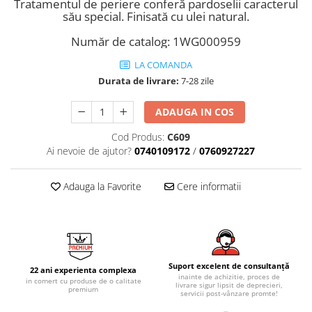
AZUMA ROCK
PARTY
Tratamentul de periere conferă pardoselii caracterul
său special. Finisată cu ulei natural.
RETINA
TREX3
THE ROCK
VIS
Număr de catalog: 1WG000959
THE ROOM
YAKISUGI
LA COMANDA
TUBE
IMOLA CERAMICA
Durata de livrare:
7-28 zile
CASALGRANDE PADANA
AZUMA
ADAUGA IN COS
K O N T I N U A
AZUMA ROCK
ALABASTRI
BLUE SAVOY
Cod Produs:
C609
EKXTREME-ENERGIE KER
CONCRETE PROJECT
Ai nevoie de ajutor?
0740109172
/
0760927227
CREATIVE CONCRETE
EKXTREME
CREW BITTER
Adauga la Favorite
Cere informatii
AMANI
CREW HONEY
AMAZZONITE
CREW UMAMI
BERNINI
ELIXIR
BRERA
MICRON 2.0
CALACATTA
Suport excelent de consultanță
22 ani experienta complexa
OXYD
inainte de achizitie, proces de
CALACATTA CENERINO
in comert cu produse de o calitate
livrare sigur lipsit de deprecieri,
premium
PARADE
servicii post-vânzare promte!
CALACATTA OCEANIC