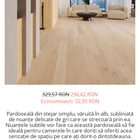
LA FAENTZA
D_SEGNI COLORE
LAVOARE
LEGNO VENEZIA
AESTHETICA
D_SEGNI
ROBINETI
OSSIDO
BIANCO
THIN WALL COVERING
FRATTINI
OXIDE
BLANCO
KLUDI
RARE
COCOON
FDESIGN
SETA
COTTOFAENZA
MOBILIER BAIE
SLATE
COUTURE
LA FAENTZA XXL
VASE WC SI BIDEURI
COUTURE
AESTHETICA
REZERVOARE WC
CREA-LA
BIANCO
PISOARE
DAMA
COCOON
EGO
ACCESORII-BAIE
MAXXI
GEA
329,57 RON
296,62 RON
OGLINZI
PARTY
LASTRA
Economisesti:
32,95
RON
SCAUN
TREX3
LEGNO DEL NATAIO
TETIERĂ CADĂ
Pardoseală din stejar simplu, văruită în alb, subliniată
VIS
MAXXI
de nuanțe delicate de gri care se strecoară prin ea.
MĂSUȚĂ CADĂ
IMOLA CERAMICA XXL
Nuanțele subtile vor face ca această pardoseală să fie
NIRVANA
SUPORTI
ideală pentru camerele în care doriți să oferiți acea
AZUMA
ORO
SANITARE SPECIALE
senzație de spațiu pe care ați dorit-o dintotdeauna.