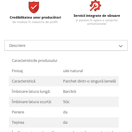
REPLAY
CALACATTA SPLENDIDO
RETINA
CALACATTA VIOLA
STONCRETE
Servicii integrate de vânzare
CARRARA GIOIA
Credibilitatea unor producători
și punere în opera a soluțiilor
de tradiție în industria de profil!
THE ROCK
achiziționate!
CEPPO DI GRE
THE ROOM
CITY PLASTER
TRAIL
DOLOMITE
Descriere
TUBE
DUBAI GOLD
VIBES
ECLIPSE
Caracteristicile produsului
WALK
EMPERADOR
X-ROCK
FLATIRON
Finisaj
ulei natural
ENERGIE KER
GENESIS
Caracteristică
Parchet dintr-o singură lamelă
HERITAGE
AGATHOS
Îmbinare latura lungă:
Barclick
INVISIBLE GREY
AMANI
LINCOLN
AMAZZONITE
Îmbinare latura scurtă:
5Gc
LOFT
ANTICHI AMORI
Periere
da
LUMINESCENE
ANTIQUA
Teşirea
da
MAGNETIC
BERNINI
MAKRANA
BRERA