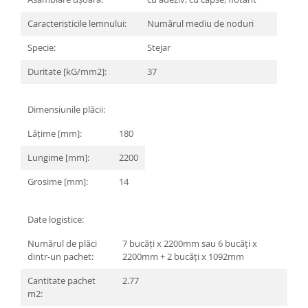
MARQUINA
CALACATA VIOLA
Caracteristicile lemnului:
Numărul mediu de noduri
MIRO
CALACATTA
Specie:
Stejar
MOOD
CALACATTA CENERINO
MORPHIC
CALACATTA OCEANIC
Duritate [kG/mm2]:
37
NAVONA SOFT
CALACATTA SPLENDIDO
NAVONA VEIN
CAMPIGIANE
Dimensiunile plăcii:
NEREIDI
CARDOSIA
Lățime [mm]:
180
ONICE ALLURE
CARRARA GIOIA
Lungime [mm]:
2200
ONYX
CEMENTINE
OXIDATIO
CEPPO DI GRE
Grosime [mm]:
14
PARKER
CITY PLASTER
PATAGONIA
CONCEPT
Date logistice:
PETRAVIVA
CORSOCOMO
Numărul de plăci
7 bucăți x 2200mm sau 6 bucăți x
PIERRE BLACK
DOLOMITE
dintr-un pachet:
2200mm + 2 bucăți x 1092mm
STATUARIO SUPERIORE
DUBAI GOLD
Cantitate pachet
2.77
SUNSTONE
ECLIPSE
m2:
TAJ MAHAL
EMPERADOR