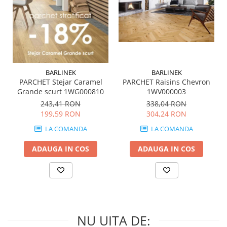
MIRO
GRANDE RESIN LOOK
MONTECCHIO
GRANDE METAL LOOK
MOOD
GRANDE SOLID COLOR
MORPHIC
THE TOP
NAVONA SOFT
NAVONA VEIN
BARLINEK
BARLINEK
PARCHET Stejar Caramel
PARCHET Raisins Chevron
NEREIDI
Grande scurt 1WG000810
1WV000003
ONICE ALLURE
243,41 RON
338,04 RON
ONYX
199,59 RON
304,24 RON
OXIDATIO
LA COMANDA
LA COMANDA
PADOUK
ADAUGA IN COS
ADAUGA IN COS
PARKER
PATAGONIA
PENNSLATE
PETRAVIVA
PIERRE BLACK
NU UITA DE:
PIETRA DI VALS