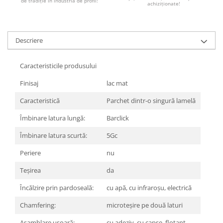
REPLAY
de tradiție în industria de profil!
CALACATTA SPLENDIDO
achiziționate!
RETINA
CALACATTA VIOLA
STONCRETE
CARRARA GIOIA
THE ROCK
Descriere
CEPPO DI GRE
THE ROOM
CITY PLASTER
TRAIL
Caracteristicile produsului
DOLOMITE
TUBE
DUBAI GOLD
Finisaj
lac mat
VIBES
ECLIPSE
Caracteristică
Parchet dintr-o singură lamelă
WALK
EMPERADOR
X-ROCK
Îmbinare latura lungă:
Barclick
FLATIRON
ENERGIE KER
GENESIS
Îmbinare latura scurtă:
5Gc
HERITAGE
AGATHOS
Periere
nu
INVISIBLE GREY
AMANI
LINCOLN
Teşirea
da
AMAZZONITE
LOFT
ANTICHI AMORI
Încălzire prin pardoseală:
cu apă, cu infraroșu, electrică
LUMINESCENE
ANTIQUA
Chamfering:
microteșire pe două laturi
MAGNETIC
BERNINI
MAKRANA
BRERA
Asamblare ușoară:
cu adeziv, cu capse, flotant