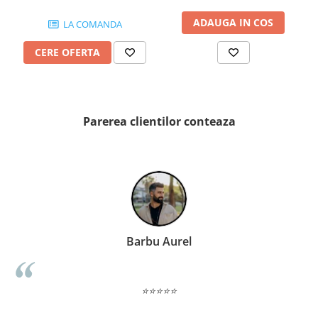
PINCH
ADAUGA IN COS
FABULA
LA COMANDA
MARBLEPLAY
CERE OFERTA
SLOW COLD
SLOW
COTTI D'ITALIA
THIN WALL COVERING
Parerea clientilor conteaza
COLORKER
AGORA
ALASKA
ALTHEA
ANDES-AUSTRAL
AQUA
Barbu Aurel
ARTY
ARUMA
ASTON
⭐⭐⭐⭐⭐
ATHENA