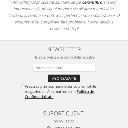
ATLAS
Am achiziționat obiecte sanitare de pe
ceramiKro
și sunt
BACKSTAGE
impresionat de designul modern și calitatea materialelor.
a
Lavoarul și bateria se potrivesc perfect în noua noastră baie. O
e
BELLASTONE
experiență de cumpărare fără probleme, livrare rapidă și
BLOOM
produse de top!
BOREAL
BOXER
BROADWAY
NEWSLETTER
CALACATTA GOLD
Nu rata ofertele si promotiile noastre
CENTURY
COLONIAL SOFT
COLUMBIA
CONCEPT
Vreau sa primesc newsletter cu promotiile
DECK
magazinului. Afla mai multe in
Politica de
Confidentialitate
DHARA
DOMUS
SUPORT CLIENTI
ELEMENTS
ENJOY
09:00 - 17:00
ENYA