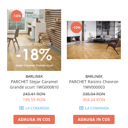
QUARZI
RES-TERRAE
-18%
ROBUR
RUSHMORE
-10%
SELECT
SPARK
STATUARIO SUPERIORE
SUNSTONE
TAJ MAHAL
TIVOLI
BARLINEK
BARLINEK
TREASURES AND GEMS
PARCHET Stejar Caramel
PARCHET Raisins Chevron
UNICOLORS
Grande scurt 1WG000810
1WV000003
URANO
243,41 RON
338,04 RON
UTAH
199,59 RON
304,24 RON
VERDE ALPI
LA COMANDA
LA COMANDA
WALLART
ADAUGA IN COS
ADAUGA IN COS
WONDER