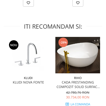
WOODBREAK
WOODWISE
CASALGRANDE PADANA
ALABASTRI
ITI RECOMANDAM SI:
AMAZZONIA
MARAZZI
WOOD COLLECTION
-28%
NOU
MYSTONE SILVER ROOT
UNICHE
MYSTONE LIMESTONE
MYSTONE CEPPO DI GRE
MYSTONE LAVAGNA
CARACTER
KLUDI
RIHO
KLUDI NOVA FONTE
CADA FRESTANDING
MULTIQUARTZ
COMPOZIT SOLID SURFACE
ROCKING
OVIEDO 160x160 cm 505l
42.780,76 RON
FRAMMENTO
30.734,00 RON
ART
LA COMANDA