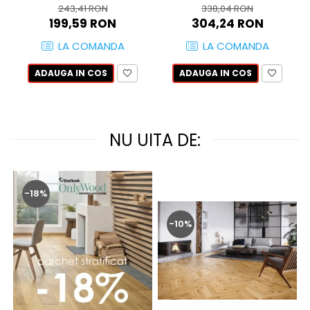
QUARZI
243,41 RON
338,04 RON
199,59 RON
304,24 RON
RES-TERRAE
ROBUR
LA COMANDA
LA COMANDA
RUSHMORE
ADAUGA IN COS
ADAUGA IN COS
SELECT
SPARK
STATUARIO SUPERIORE
SUNSTONE
NU UITA DE:
TAJ MAHAL
TIVOLI
TREASURES AND GEMS
-18%
UNICOLORS
URANO
-10%
UTAH
VERDE ALPI
WALLART
WONDER