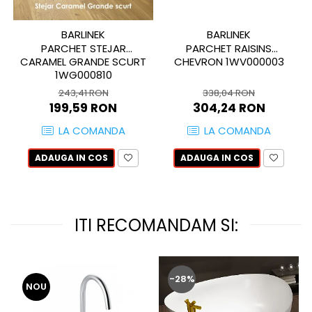
WOODBREAK
WOODWISE
BARLINEK
BARLINEK
CASALGRANDE PADANA
PARCHET STEJAR
PARCHET RAISINS
ALABASTRI
CARAMEL GRANDE SCURT
CHEVRON 1WV000003
1WG000810
AMAZZONIA
243,41 RON
338,04 RON
MARAZZI
199,59 RON
304,24 RON
WOOD COLLECTION
LA COMANDA
LA COMANDA
MYSTONE SILVER ROOT
UNICHE
ADAUGA IN COS
ADAUGA IN COS
MYSTONE LIMESTONE
MYSTONE CEPPO DI GRE
MYSTONE LAVAGNA
ITI RECOMANDAM SI:
CARACTER
MULTIQUARTZ
ROCKING
-28%
FRAMMENTO
NOU
ART