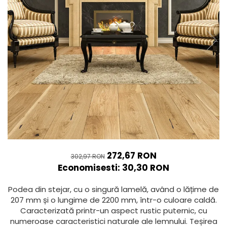
LA FAENTZA
D_SEGNI COLORE
LAVOARE
LEGNO VENEZIA
AESTHETICA
D_SEGNI
ROBINETI
OSSIDO
BIANCO
THIN WALL COVERING
FRATTINI
OXIDE
BLANCO
KLUDI
RARE
COCOON
FDESIGN
SETA
COTTOFAENZA
MOBILIER BAIE
SLATE
COUTURE
LA FAENTZA XXL
VASE WC SI BIDEURI
COUTURE
AESTHETICA
REZERVOARE WC
CREA-LA
BIANCO
PISOARE
DAMA
COCOON
EGO
ACCESORII-BAIE
MAXXI
GEA
OGLINZI
272,67 RON
302,97 RON
PARTY
LASTRA
Economisesti:
30,30
RON
SCAUN
TREX3
LEGNO DEL NATAIO
TETIERĂ CADĂ
VIS
MAXXI
Podea din stejar, cu o singură lamelă, având o lățime de
MĂSUȚĂ CADĂ
IMOLA CERAMICA XXL
207 mm și o lungime de 2200 mm, într-o culoare caldă.
NIRVANA
SUPORTI
Caracterizată printr-un aspect rustic puternic, cu
AZUMA
ORO
SANITARE SPECIALE
numeroase caracteristici naturale ale lemnului. Teșirea