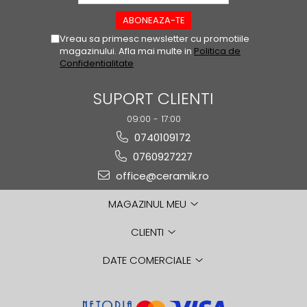
GAIA
GIANT
Vreau sa primesc newsletter cu promotiile
magazinului. Afla mai multe in
Politica de
HAMILTON
Confidentialitate
HAWAII
HILLS
SUPORT CLIENTI
HORIZON
09:00 - 17:00
HUDSON
0740109172
IMPULSE
0760927227
INSIGNIA
office@ceramik.ro
IRIS
KAINOS
MAGAZINUL MEU
KAORU
KENZO
CLIENTI
LAKEVIEW
DATE COMERCIALE
LEGACY
LIBERTY
LINNEAR