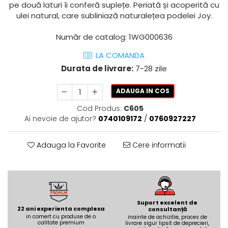
AZUMA ROCK
PARTY
pe două laturi îi conferă suplețe. Periată și acoperită cu
RETINA
TREX3
ulei natural, care subliniază naturalețea podelei Joy.
THE ROCK
VIS
Număr de catalog: 1WG000636
THE ROOM
YAKISUGI
TUBE
IMOLA CERAMICA
LA COMANDA
CASALGRANDE PADANA
Durata de livrare:
7-28 zile
AZUMA
K O N T I N U A
AZUMA ROCK
ADAUGA IN COS
ALABASTRI
BLUE SAVOY
Cod Produs:
C605
EKXTREME-ENERGIE KER
CONCRETE PROJECT
Ai nevoie de ajutor?
0740109172
/
0760927227
CREATIVE CONCRETE
EKXTREME
CREW BITTER
AMANI
Adauga la Favorite
Cere informatii
CREW HONEY
AMAZZONITE
CREW UMAMI
BERNINI
ELIXIR
BRERA
MICRON 2.0
CALACATTA
OXYD
Suport excelent de
CALACATTA CENERINO
22 ani experienta complexa
consultanță
PARADE
CALACATTA OCEANIC
in comert cu produse de o
inainte de achizitie, proces de
calitate premium
livrare sigur lipsit de deprecieri,