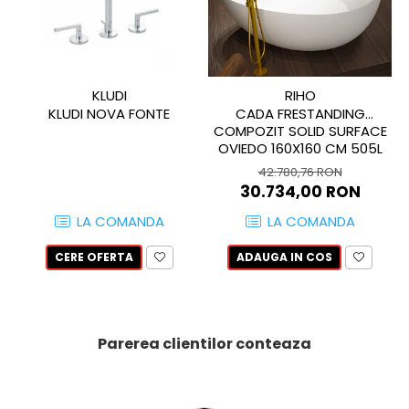
PINCH
FABULA
MARBLEPLAY
SLOW COLD
KLUDI
RIHO
SLOW
KLUDI NOVA FONTE
CADA FRESTANDING
COTTI D'ITALIA
COMPOZIT SOLID SURFACE
OVIEDO 160X160 CM 505L
THIN WALL COVERING
COLORKER
42.780,76 RON
30.734,00 RON
AGORA
LA COMANDA
LA COMANDA
ALASKA
ALTHEA
CERE OFERTA
ADAUGA IN COS
ANDES-AUSTRAL
AQUA
ARTY
Parerea clientilor conteaza
ARUMA
ASTON
ATHENA