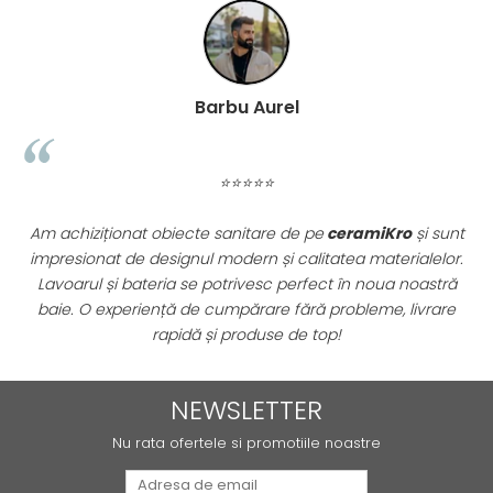
ATLAS
BACKSTAGE
BELLASTONE
BLOOM
Barbu Aurel
BOREAL
BOXER
BROADWAY
⭐⭐⭐⭐⭐
CALACATTA GOLD
t obiecte sanitare de pe
ceramiKro
și sunt
Parchetul triplu str
CENTURY
designul modern și calitatea materialelor.
ne-am dorit pentr
COLONIAL SOFT
teria se potrivesc perfect în noua noastră
rezistența sunt 
COLUMBIA
iență de cumpărare fără probleme, livrare
profesională și li
CONCEPT
rapidă și produse de top!
DECK
DHARA
NEWSLETTER
DOMUS
ELEMENTS
Nu rata ofertele si promotiile noastre
ENJOY
ENYA