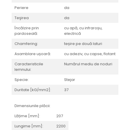
BRERA
MARQUINA
CALACATA VIOLA
Periere
da
MIRO
CALACATTA
Teşirea
da
MOOD
CALACATTA CENERINO
Încălzire prin
cu apă, cu infraroșu,
MORPHIC
CALACATTA OCEANIC
pardoseală:
electrică
NAVONA SOFT
CALACATTA SPLENDIDO
Chamfering:
teșire pe două laturi
NAVONA VEIN
CAMPIGIANE
NEREIDI
CARDOSIA
Asamblare ușoară:
cu adeziv, cu capse, flotant
ONICE ALLURE
CARRARA GIOIA
Caracteristicile
Numărul mediu de noduri
ONYX
CEMENTINE
lemnului:
OXIDATIO
CEPPO DI GRE
Specie:
Stejar
PARKER
CITY PLASTER
Duritate [kG/mm2]:
37
PATAGONIA
CONCEPT
PETRAVIVA
CORSOCOMO
PIERRE BLACK
DOLOMITE
Dimensiunile plăcii:
STATUARIO SUPERIORE
DUBAI GOLD
Lățime [mm]:
207
SUNSTONE
ECLIPSE
Lungime [mm]:
2200
TAJ MAHAL
EMPERADOR