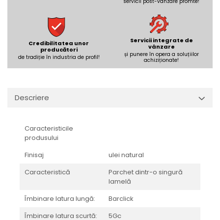
REPLAY
servicii post-vânzare promte!
CALACATTA SPLENDIDO
RETINA
CALACATTA VIOLA
STONCRETE
CARRARA GIOIA
THE ROCK
CEPPO DI GRE
Servicii integrate de
Credibilitatea unor
vânzare
producători
THE ROOM
CITY PLASTER
și punere în opera a soluțiilor
de tradiție în industria de profil!
achiziționate!
TRAIL
DOLOMITE
TUBE
DUBAI GOLD
VIBES
ECLIPSE
Descriere
WALK
EMPERADOR
X-ROCK
FLATIRON
ENERGIE KER
Caracteristicile
GENESIS
produsului
HERITAGE
AGATHOS
Finisaj
ulei natural
INVISIBLE GREY
AMANI
LINCOLN
AMAZZONITE
Caracteristică
Parchet dintr-o singură
LOFT
lamelă
ANTICHI AMORI
LUMINESCENE
ANTIQUA
Îmbinare latura lungă:
Barclick
MAGNETIC
BERNINI
Îmbinare latura scurtă:
5Gc
MAKRANA