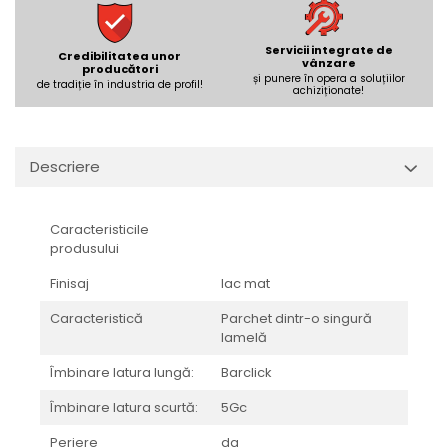
REPLAY
CALACATTA SPLENDIDO
RETINA
CALACATTA VIOLA
Servicii integrate de
STONCRETE
CARRARA GIOIA
Credibilitatea unor
vânzare
producători
THE ROCK
și punere în opera a soluțiilor
CEPPO DI GRE
de tradiție în industria de profil!
achiziționate!
THE ROOM
CITY PLASTER
TRAIL
DOLOMITE
TUBE
DUBAI GOLD
Descriere
VIBES
ECLIPSE
WALK
EMPERADOR
Caracteristicile
X-ROCK
FLATIRON
produsului
ENERGIE KER
GENESIS
Finisaj
lac mat
HERITAGE
AGATHOS
INVISIBLE GREY
AMANI
Caracteristică
Parchet dintr-o singură
lamelă
LINCOLN
AMAZZONITE
LOFT
ANTICHI AMORI
Îmbinare latura lungă:
Barclick
LUMINESCENE
ANTIQUA
Îmbinare latura scurtă:
5Gc
MAGNETIC
BERNINI
Periere
da
MAKRANA