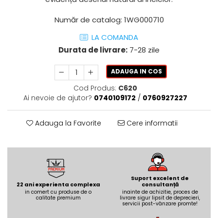
AZUMA ROCK
PARTY
RETINA
TREX3
Număr de catalog: 1WG000710
THE ROCK
VIS
LA COMANDA
THE ROOM
YAKISUGI
Durata de livrare:
7-28 zile
TUBE
IMOLA CERAMICA
CASALGRANDE PADANA
AZUMA
ADAUGA IN COS
K O N T I N U A
AZUMA ROCK
Cod Produs:
C620
ALABASTRI
BLUE SAVOY
Ai nevoie de ajutor?
0740109172
/
0760927227
EKXTREME-ENERGIE KER
CONCRETE PROJECT
CREATIVE CONCRETE
EKXTREME
Adauga la Favorite
Cere informatii
CREW BITTER
AMANI
CREW HONEY
AMAZZONITE
CREW UMAMI
BERNINI
ELIXIR
BRERA
Suport excelent de
MICRON 2.0
CALACATTA
22 ani experienta complexa
consultanță
in comert cu produse de o
OXYD
inainte de achizitie, proces de
CALACATTA CENERINO
calitate premium
livrare sigur lipsit de deprecieri,
servicii post-vânzare promte!
PARADE
CALACATTA OCEANIC