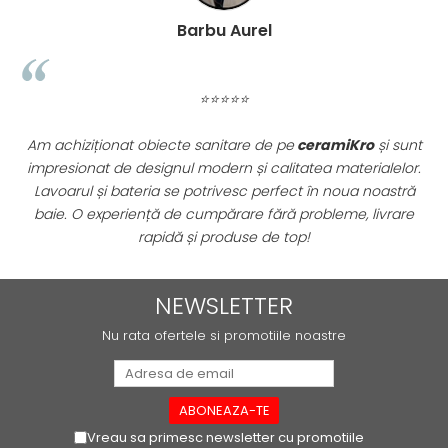
ATLAS
Barbu Aurel
BACKSTAGE
BELLASTONE
BLOOM
⭐⭐⭐⭐⭐
BOREAL
BOXER
nat obiecte sanitare de pe
ceramiKro
și sunt
Parchetul triplu 
BROADWAY
de designul modern și calitatea materialelor.
ne-am dorit pe
CALACATTA GOLD
 bateria se potrivesc perfect în noua noastră
rezistența su
CENTURY
eriență de cumpărare fără probleme, livrare
profesională și
rapidă și produse de top!
COLONIAL SOFT
COLUMBIA
CONCEPT
NEWSLETTER
DECK
Nu rata ofertele si promotiile noastre
DHARA
DOMUS
ELEMENTS
ENJOY
Vreau sa primesc newsletter cu promotiile
ENYA