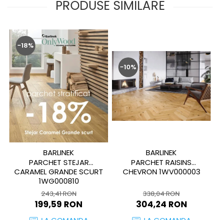
PRODUSE SIMILARE
MIRO
GRANDE RESIN LOOK
MONTECCHIO
GRANDE METAL LOOK
MOOD
GRANDE SOLID COLOR
MORPHIC
-18%
THE TOP
NAVONA SOFT
-10%
NAVONA VEIN
NEREIDI
ONICE ALLURE
ONYX
OXIDATIO
PADOUK
PARKER
BARLINEK
BARLINEK
PATAGONIA
PARCHET STEJAR
PARCHET RAISINS
CARAMEL GRANDE SCURT
CHEVRON 1WV000003
PENNSLATE
1WG000810
PETRAVIVA
243,41 RON
338,04 RON
PIERRE BLACK
199,59 RON
304,24 RON
PIETRA DI VALS