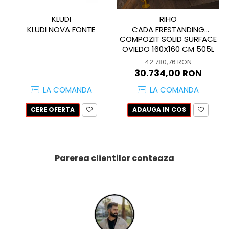
PINCH
FABULA
KLUDI
RIHO
KLUDI NOVA FONTE
CADA FRESTANDING
MARBLEPLAY
COMPOZIT SOLID SURFACE
SLOW COLD
OVIEDO 160X160 CM 505L
SLOW
42.780,76 RON
COTTI D'ITALIA
30.734,00 RON
THIN WALL COVERING
LA COMANDA
LA COMANDA
COLORKER
CERE OFERTA
ADAUGA IN COS
AGORA
ALASKA
ALTHEA
ANDES-AUSTRAL
Parerea clientilor conteaza
AQUA
ARTY
ARUMA
ASTON
ATHENA