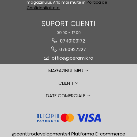
magazinului. Afla mai multe in
Politica de
GAIA
Confidentialitate
GIANT
SUPORT CLIENTI
HAMILTON
HAWAII
09:00 - 17:00
HILLS
0740109172
HORIZON
0760927227
HUDSON
office@ceramik.ro
IMPULSE
MAGAZINUL MEU
INSIGNIA
IRIS
CLIENTI
KAINOS
KAORU
DATE COMERCIALE
KENZO
LAKEVIEW
LEGACY
LIBERTY
@centtrodevelopmentsrl
Platforma E-commerce
LINNEAR