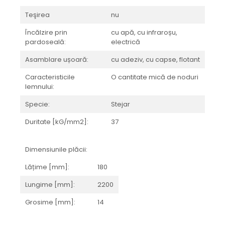
BRERA
MARQUINA
CALACATA VIOLA
Teşirea
nu
MIRO
CALACATTA
Încălzire prin
cu apă, cu infraroșu,
MOOD
CALACATTA CENERINO
pardoseală:
electrică
MORPHIC
CALACATTA OCEANIC
Asamblare ușoară:
cu adeziv, cu capse, flotant
NAVONA SOFT
CALACATTA SPLENDIDO
Caracteristicile
O cantitate mică de noduri
NAVONA VEIN
CAMPIGIANE
lemnului:
NEREIDI
CARDOSIA
ONICE ALLURE
CARRARA GIOIA
Specie:
Stejar
ONYX
CEMENTINE
Duritate [kG/mm2]:
37
OXIDATIO
CEPPO DI GRE
PARKER
CITY PLASTER
Dimensiunile plăcii:
PATAGONIA
CONCEPT
Lățime [mm]:
180
PETRAVIVA
CORSOCOMO
PIERRE BLACK
DOLOMITE
Lungime [mm]:
2200
STATUARIO SUPERIORE
DUBAI GOLD
Grosime [mm]:
14
SUNSTONE
ECLIPSE
TAJ MAHAL
EMPERADOR