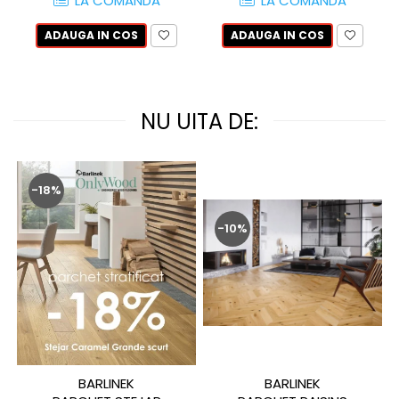
LA COMANDA
LA COMANDA
QUARZI
RES-TERRAE
ADAUGA IN COS
ADAUGA IN COS
ROBUR
RUSHMORE
SELECT
NU UITA DE:
SPARK
STATUARIO SUPERIORE
SUNSTONE
-18%
TAJ MAHAL
TIVOLI
-10%
TREASURES AND GEMS
UNICOLORS
URANO
UTAH
VERDE ALPI
WALLART
WONDER
BARLINEK
BARLINEK