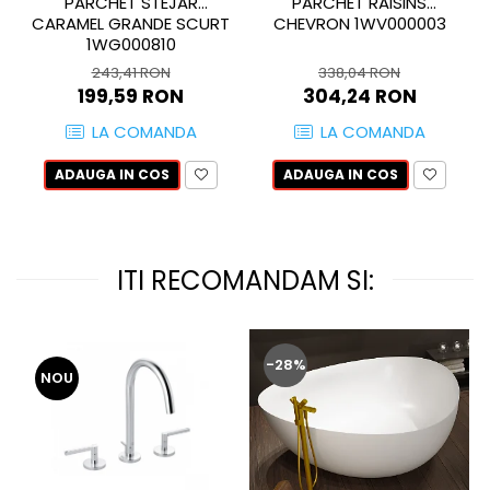
WOODBREAK
PARCHET STEJAR
PARCHET RAISINS
CARAMEL GRANDE SCURT
CHEVRON 1WV000003
WOODWISE
1WG000810
CASALGRANDE PADANA
243,41 RON
338,04 RON
ALABASTRI
199,59 RON
304,24 RON
AMAZZONIA
LA COMANDA
LA COMANDA
MARAZZI
ADAUGA IN COS
ADAUGA IN COS
WOOD COLLECTION
MYSTONE SILVER ROOT
UNICHE
MYSTONE LIMESTONE
ITI RECOMANDAM SI:
MYSTONE CEPPO DI GRE
MYSTONE LAVAGNA
CARACTER
-28%
NOU
MULTIQUARTZ
ROCKING
FRAMMENTO
ART