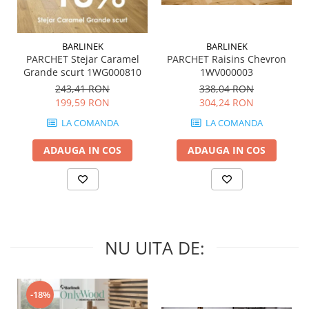
MIRO
GRANDE RESIN LOOK
MONTECCHIO
GRANDE METAL LOOK
MOOD
BARLINEK
BARLINEK
GRANDE SOLID COLOR
PARCHET Stejar Caramel
PARCHET Raisins Chevron
MORPHIC
THE TOP
Grande scurt 1WG000810
1WV000003
NAVONA SOFT
243,41 RON
338,04 RON
NAVONA VEIN
199,59 RON
304,24 RON
NEREIDI
LA COMANDA
LA COMANDA
ONICE ALLURE
ADAUGA IN COS
ADAUGA IN COS
ONYX
OXIDATIO
PADOUK
PARKER
PATAGONIA
PENNSLATE
NU UITA DE:
PETRAVIVA
PIERRE BLACK
-18%
PIETRA DI VALS