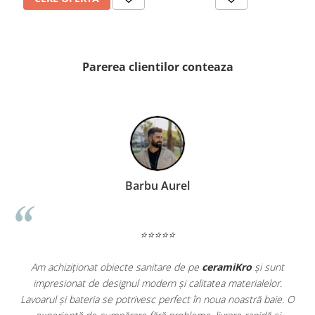
PINCH
FABULA
MARBLEPLAY
SLOW COLD
Parerea clientilor conteaza
SLOW
COTTI D'ITALIA
THIN WALL COVERING
COLORKER
AGORA
ALASKA
Barbu Aurel
ALTHEA
ANDES-AUSTRAL
AQUA
⭐⭐⭐⭐⭐
ARTY
ARUMA
Am achiziționat obiecte sanitare de pe
ceramiKro
și sunt
ASTON
impresionat de designul modern și calitatea materialelor.
a
Lavoarul și bateria se potrivesc perfect în noua noastră baie. O
e
ATHENA