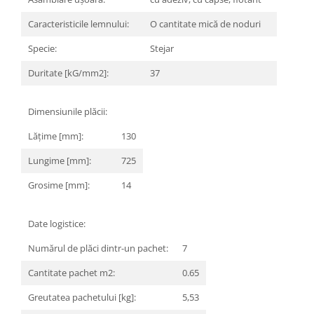
MARQUINA
CALACATA VIOLA
Caracteristicile lemnului:
O cantitate mică de noduri
MIRO
CALACATTA
Specie:
Stejar
MOOD
CALACATTA CENERINO
MORPHIC
CALACATTA OCEANIC
Duritate [kG/mm2]:
37
NAVONA SOFT
CALACATTA SPLENDIDO
NAVONA VEIN
CAMPIGIANE
Dimensiunile plăcii:
NEREIDI
CARDOSIA
Lățime [mm]:
130
ONICE ALLURE
CARRARA GIOIA
Lungime [mm]:
725
ONYX
CEMENTINE
OXIDATIO
CEPPO DI GRE
Grosime [mm]:
14
PARKER
CITY PLASTER
PATAGONIA
CONCEPT
Date logistice:
PETRAVIVA
CORSOCOMO
Numărul de plăci dintr-un pachet:
7
PIERRE BLACK
DOLOMITE
STATUARIO SUPERIORE
DUBAI GOLD
Cantitate pachet m2:
0.65
SUNSTONE
ECLIPSE
Greutatea pachetului [kg]:
5,53
TAJ MAHAL
EMPERADOR