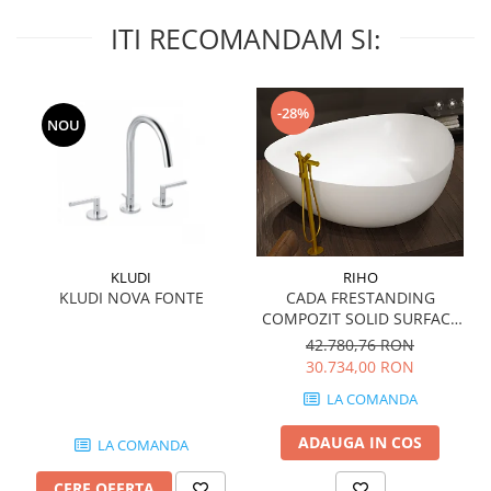
WOODBREAK
ITI RECOMANDAM SI:
WOODWISE
CASALGRANDE PADANA
ALABASTRI
-28%
AMAZZONIA
NOU
MARAZZI
WOOD COLLECTION
MYSTONE SILVER ROOT
UNICHE
MYSTONE LIMESTONE
KLUDI
RIHO
KLUDI NOVA FONTE
CADA FRESTANDING
MYSTONE CEPPO DI GRE
COMPOZIT SOLID SURFACE
MYSTONE LAVAGNA
OVIEDO 160x160 cm 505l
42.780,76 RON
CARACTER
30.734,00 RON
MULTIQUARTZ
LA COMANDA
ROCKING
FRAMMENTO
ADAUGA IN COS
LA COMANDA
ART
CERE OFERTA