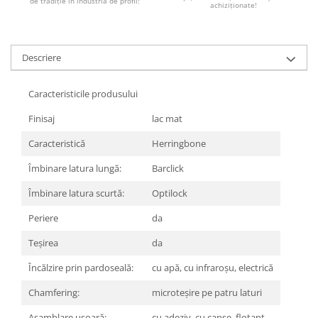
REPLAY
de tradiție în industria de profil!
CALACATTA SPLENDIDO
achiziționate!
RETINA
CALACATTA VIOLA
STONCRETE
CARRARA GIOIA
THE ROCK
Descriere
CEPPO DI GRE
THE ROOM
CITY PLASTER
TRAIL
Caracteristicile produsului
DOLOMITE
TUBE
DUBAI GOLD
Finisaj
lac mat
VIBES
ECLIPSE
Caracteristică
Herringbone
WALK
EMPERADOR
X-ROCK
Îmbinare latura lungă:
Barclick
FLATIRON
ENERGIE KER
GENESIS
Îmbinare latura scurtă:
Optilock
HERITAGE
AGATHOS
Periere
da
INVISIBLE GREY
AMANI
LINCOLN
Teşirea
da
AMAZZONITE
LOFT
ANTICHI AMORI
Încălzire prin pardoseală:
cu apă, cu infraroșu, electrică
LUMINESCENE
ANTIQUA
Chamfering:
microteșire pe patru laturi
MAGNETIC
BERNINI
MAKRANA
BRERA
Asamblare ușoară:
cu adeziv, cu capse, flotant