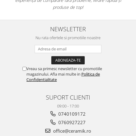
experiență de cumpărare fără probleme, livrare rapidă și
ATLAS
produse de top!
BACKSTAGE
BELLASTONE
BLOOM
NEWSLETTER
BOREAL
Nu rata ofertele si promotiile noastre
BOXER
BROADWAY
CALACATTA GOLD
CENTURY
Vreau sa primesc newsletter cu promotiile
COLONIAL SOFT
magazinului. Afla mai multe in
Politica de
Confidentialitate
COLUMBIA
CONCEPT
SUPORT CLIENTI
DECK
DHARA
09:00 - 17:00
DOMUS
0740109172
ELEMENTS
0760927227
ENJOY
office@ceramik.ro
ENYA