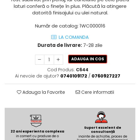
AZUMA ROCK
PARTY
laturi conferă o finețe în plus. Plăcută la atingere
RETINA
TREX3
datorită finisajului cu ulei natural.
THE ROCK
VIS
THE ROOM
YAKISUGI
Număr de catalog: 1WC000016
TUBE
IMOLA CERAMICA
LA COMANDA
CASALGRANDE PADANA
AZUMA
Durata de livrare:
7-28 zile
K O N T I N U A
AZUMA ROCK
ALABASTRI
BLUE SAVOY
ADAUGA IN COS
EKXTREME-ENERGIE KER
CONCRETE PROJECT
Cod Produs:
C644
CREATIVE CONCRETE
Ai nevoie de ajutor?
0740109172
/
0760927227
EKXTREME
CREW BITTER
AMANI
CREW HONEY
Adauga la Favorite
Cere informatii
AMAZZONITE
CREW UMAMI
BERNINI
ELIXIR
BRERA
MICRON 2.0
CALACATTA
OXYD
CALACATTA CENERINO
Suport excelent de
22 ani experienta complexa
consultanță
PARADE
CALACATTA OCEANIC
in comert cu produse de o
inainte de achizitie, proces de
calitate premium