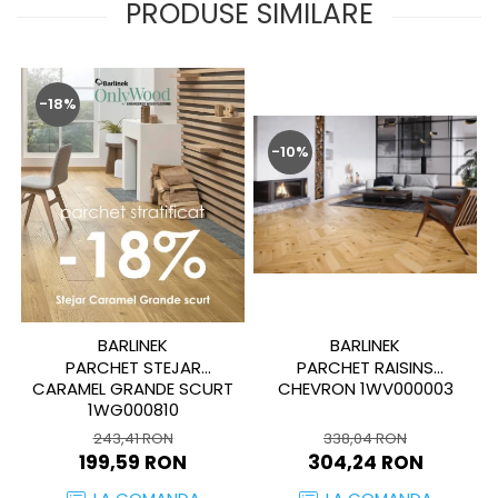
PRODUSE SIMILARE
MIRO
GRANDE RESIN LOOK
MONTECCHIO
GRANDE METAL LOOK
MOOD
GRANDE SOLID COLOR
MORPHIC
-18%
THE TOP
NAVONA SOFT
-10%
NAVONA VEIN
NEREIDI
ONICE ALLURE
ONYX
OXIDATIO
PADOUK
PARKER
BARLINEK
BARLINEK
PATAGONIA
PARCHET STEJAR
PARCHET RAISINS
CARAMEL GRANDE SCURT
CHEVRON 1WV000003
PENNSLATE
1WG000810
PETRAVIVA
243,41 RON
338,04 RON
PIERRE BLACK
199,59 RON
304,24 RON
PIETRA DI VALS