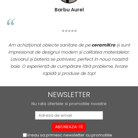
ATLAS
Barbu Aurel
BACKSTAGE
BELLASTONE
BLOOM
⭐⭐⭐⭐⭐
BOREAL
BOXER
nat obiecte sanitare de pe
ceramiKro
și sunt
Parchetul triplu 
BROADWAY
de designul modern și calitatea materialelor.
ne-am dorit pe
CALACATTA GOLD
 bateria se potrivesc perfect în noua noastră
rezistența su
CENTURY
eriență de cumpărare fără probleme, livrare
profesională și
rapidă și produse de top!
COLONIAL SOFT
COLUMBIA
CONCEPT
NEWSLETTER
DECK
Nu rata ofertele si promotiile noastre
DHARA
DOMUS
ELEMENTS
ENJOY
Vreau sa primesc newsletter cu promotiile
ENYA