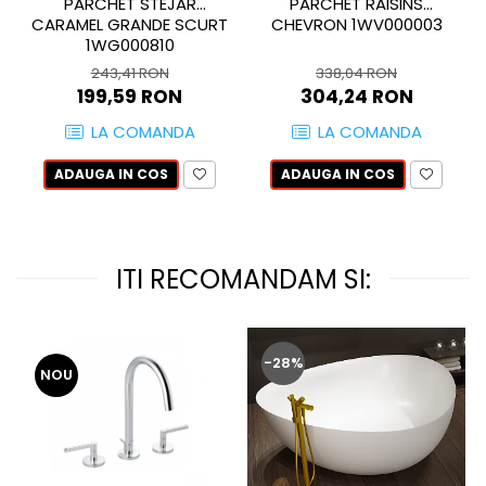
WOODBREAK
PARCHET STEJAR
PARCHET RAISINS
CARAMEL GRANDE SCURT
CHEVRON 1WV000003
WOODWISE
1WG000810
CASALGRANDE PADANA
243,41 RON
338,04 RON
ALABASTRI
199,59 RON
304,24 RON
AMAZZONIA
LA COMANDA
LA COMANDA
MARAZZI
ADAUGA IN COS
ADAUGA IN COS
WOOD COLLECTION
MYSTONE SILVER ROOT
UNICHE
MYSTONE LIMESTONE
ITI RECOMANDAM SI:
MYSTONE CEPPO DI GRE
MYSTONE LAVAGNA
CARACTER
-28%
NOU
MULTIQUARTZ
ROCKING
FRAMMENTO
ART