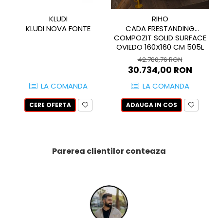
PINCH
FABULA
KLUDI
RIHO
KLUDI NOVA FONTE
CADA FRESTANDING
MARBLEPLAY
COMPOZIT SOLID SURFACE
SLOW COLD
OVIEDO 160X160 CM 505L
SLOW
42.780,76 RON
COTTI D'ITALIA
30.734,00 RON
THIN WALL COVERING
LA COMANDA
LA COMANDA
COLORKER
CERE OFERTA
ADAUGA IN COS
AGORA
ALASKA
ALTHEA
ANDES-AUSTRAL
Parerea clientilor conteaza
AQUA
ARTY
ARUMA
ASTON
ATHENA