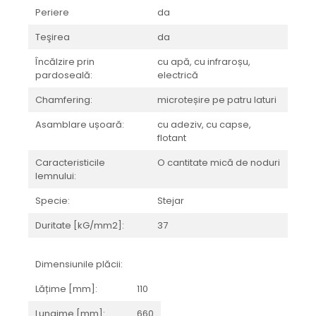
BRERA
Periere
da
MARQUINA
CALACATA VIOLA
MIRO
CALACATTA
Teşirea
da
MOOD
CALACATTA CENERINO
Încălzire prin
cu apă, cu infraroșu,
MORPHIC
CALACATTA OCEANIC
pardoseală:
electrică
NAVONA SOFT
CALACATTA SPLENDIDO
Chamfering:
microteșire pe patru laturi
NAVONA VEIN
CAMPIGIANE
Asamblare ușoară:
cu adeziv, cu capse,
NEREIDI
CARDOSIA
flotant
ONICE ALLURE
CARRARA GIOIA
Caracteristicile
O cantitate mică de noduri
ONYX
CEMENTINE
lemnului:
OXIDATIO
CEPPO DI GRE
Specie:
Stejar
PARKER
CITY PLASTER
PATAGONIA
CONCEPT
Duritate [kG/mm2]:
37
PETRAVIVA
CORSOCOMO
PIERRE BLACK
DOLOMITE
Dimensiunile plăcii:
STATUARIO SUPERIORE
DUBAI GOLD
Lățime [mm]:
110
SUNSTONE
ECLIPSE
TAJ MAHAL
EMPERADOR
Lungime [mm]:
660