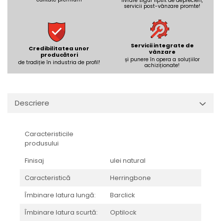
REPLAY
livrare sigur lipsit de deprecieri,
CALACATTA SPLENDIDO
servicii post-vânzare promte!
RETINA
CALACATTA VIOLA
STONCRETE
CARRARA GIOIA
THE ROCK
CEPPO DI GRE
Servicii integrate de
Credibilitatea unor
THE ROOM
vânzare
CITY PLASTER
producători
și punere în opera a soluțiilor
de tradiție în industria de profil!
TRAIL
achiziționate!
DOLOMITE
TUBE
DUBAI GOLD
VIBES
ECLIPSE
Descriere
WALK
EMPERADOR
X-ROCK
FLATIRON
ENERGIE KER
GENESIS
Caracteristicile
produsului
HERITAGE
AGATHOS
INVISIBLE GREY
AMANI
Finisaj
ulei natural
LINCOLN
AMAZZONITE
Caracteristică
Herringbone
LOFT
ANTICHI AMORI
LUMINESCENE
Îmbinare latura lungă:
Barclick
ANTIQUA
MAGNETIC
BERNINI
Îmbinare latura scurtă:
Optilock
MAKRANA