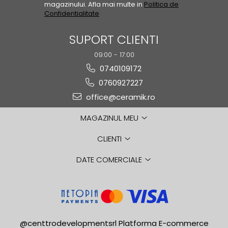
magazinului. Afla mai multe in
Politica de
GAIA
Confidentialitate
GIANT
SUPORT CLIENTI
HAMILTON
HAWAII
09:00 - 17:00
HILLS
0740109172
HORIZON
0760927227
HUDSON
office@ceramik.ro
IMPULSE
MAGAZINUL MEU
INSIGNIA
IRIS
CLIENTI
KAINOS
KAORU
DATE COMERCIALE
KENZO
LAKEVIEW
LEGACY
LIBERTY
@centtrodevelopmentsrl
Platforma E-commerce
LINNEAR