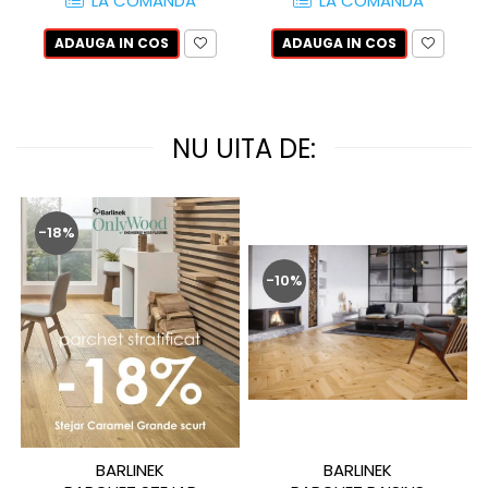
LA COMANDA
LA COMANDA
QUARZI
RES-TERRAE
ADAUGA IN COS
ADAUGA IN COS
ROBUR
RUSHMORE
SELECT
NU UITA DE:
SPARK
STATUARIO SUPERIORE
SUNSTONE
-18%
TAJ MAHAL
TIVOLI
-10%
TREASURES AND GEMS
UNICOLORS
URANO
UTAH
VERDE ALPI
WALLART
WONDER
BARLINEK
BARLINEK