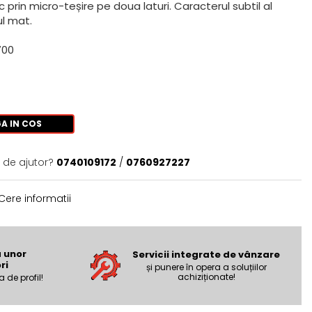
c prin micro-teșire pe doua laturi. Caracterul subtil al
ul mat.
700
A IN COS
 de ajutor?
0740109172
/
0760927227
Cere informatii
a unor
Servicii integrate de vânzare
ri
și punere în opera a soluțiilor
achiziționate!
a de profil!