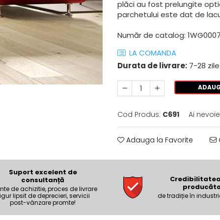
plăci au fost prelungite opti
parchetului este dat de lac
Număr de catalog: 1WG000
LA COMANDA
Durata de livrare:
7-28 zile
ADAUG
Cod Produs:
C691
Ai nevoie
Adauga la Favorite
Suport excelent de
Credibilitate
consultanță
producăto
nte de achizitie, proces de livrare
igur lipsit de deprecieri, servicii
de tradiție în industri
post-vânzare promte!