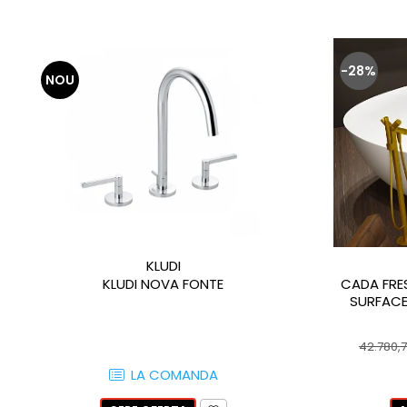
QUARZI
RES-TERRAE
ROBUR
-28%
RUSHMORE
NOU
SELECT
SPARK
STATUARIO SUPERIORE
SUNSTONE
TAJ MAHAL
TIVOLI
TREASURES AND GEMS
KLUDI
UNICOLORS
KLUDI NOVA FONTE
CADA FRE
URANO
SURFACE
UTAH
VERDE ALPI
42.780,
WALLART
LA COMANDA
WONDER