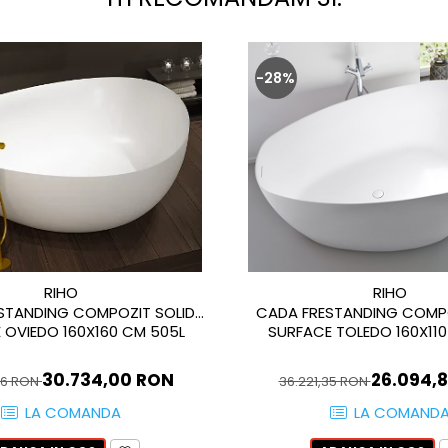
-28%
RIHO
RIHO
STANDING COMPOZIT SOLID
CADA FRESTANDING COMPO
 OVIEDO 160X160 CM 505L
SURFACE TOLEDO 160X110
30.734,00 RON
26.094,
76 RON
36.221,35 RON
LA COMANDA
LA COMAND