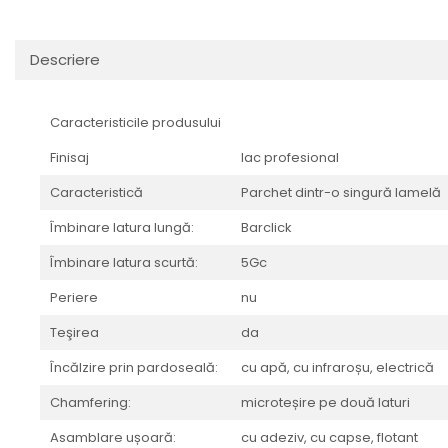
AZUMA ROCK
PARTY
RETINA
TREX3
THE ROCK
VIS
Descriere
THE ROOM
YAKISUGI
TUBE
IMOLA CERAMICA
Caracteristicile produsului
CASALGRANDE PADANA
AZUMA
Finisaj
lac profesional
K O N T I N U A
AZUMA ROCK
ALABASTRI
BLUE SAVOY
Caracteristică
Parchet dintr-o singură lamelă
EKXTREME-ENERGIE KER
CONCRETE PROJECT
Îmbinare latura lungă:
Barclick
CREATIVE CONCRETE
EKXTREME
Îmbinare latura scurtă:
5Gc
CREW BITTER
AMANI
CREW HONEY
AMAZZONITE
Periere
nu
CREW UMAMI
BERNINI
Teşirea
da
ELIXIR
BRERA
Încălzire prin pardoseală:
cu apă, cu infraroșu, electrică
MICRON 2.0
CALACATTA
OXYD
CALACATTA CENERINO
Chamfering:
microteșire pe două laturi
PARADE
CALACATTA OCEANIC
Asamblare ușoară:
cu adeziv, cu capse, flotant