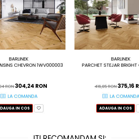
BARLINEK
BARLINEK
AISINS CHEVRON 1WV000003
PARCHET STEJAR BRIGHT
304,24 RON
375,16 
,04 RON
416,85 RON
LA COMANDA
LA COMAND
DAUGA IN COS
ADAUGA IN COS
ITI RECOMANDAM SI: