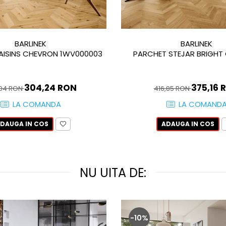
BARLINEK
BARLINEK
AISINS CHEVRON 1WV000003
PARCHET STEJAR BRIGHT
304,24 RON
375,16 
,04 RON
416,85 RON
LA COMANDA
LA COMAND
DAUGA IN COS
ADAUGA IN COS
NU UITA DE:
-10%