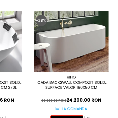
-28%
RIHO
ZIT SOLID
CADA BACK2WALL COMPOZIT SOLID
 CM 270L
SURFACE VALOR 180X80 CM
86 RON
24.200,00 RON
33.830,39 RON
A
LA COMANDA