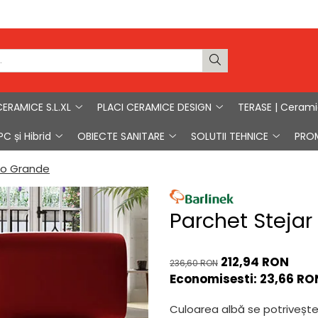
CERAMICE S.L.XL
PLACI CERAMICE DESIGN
TERASE | Ceram
C și Hibrid
OBIECTE SANITARE
SOLUTII TEHNICE
PRO
co Grande
Parchet Steja
212,94 RON
236,60 RON
Economisesti:
23,66
RO
Culoarea albă se potrivește 