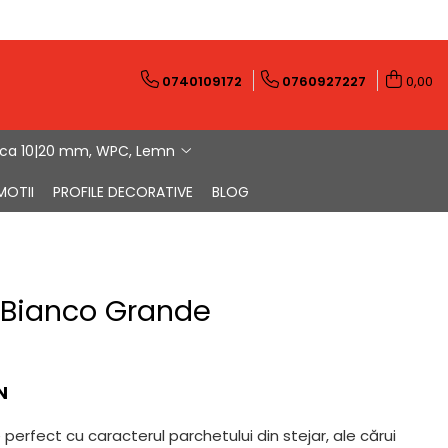
0740109172
0760927227
0,00
ica 10|20 mm, WPC, Lemn
MOTII
PROFILE DECORATIVE
BLOG
r Bianco Grande
N
perfect cu caracterul parchetului din stejar, ale cărui