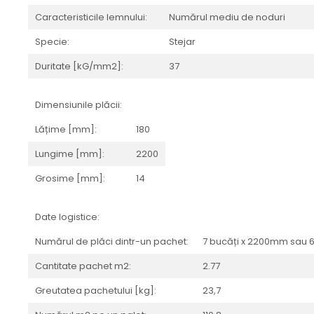
REPLAY
CALACATTA SPLENDIDO
Caracteristicile lemnului:
Numărul mediu de noduri
RETINA
CALACATTA VIOLA
STONCRETE
CARRARA GIOIA
Specie:
Stejar
THE ROCK
CEPPO DI GRE
Duritate [kG/mm2]:
37
THE ROOM
CITY PLASTER
TRAIL
DOLOMITE
Dimensiunile plăcii:
TUBE
DUBAI GOLD
VIBES
Lățime [mm]:
180
ECLIPSE
WALK
EMPERADOR
Lungime [mm]:
2200
X-ROCK
FLATIRON
Grosime [mm]:
14
ENERGIE KER
GENESIS
HERITAGE
AGATHOS
Date logistice:
INVISIBLE GREY
AMANI
LINCOLN
AMAZZONITE
Numărul de plăci dintr-un pachet:
7 bucăți x 2200mm sau 
LOFT
ANTICHI AMORI
Cantitate pachet m2:
2.77
LUMINESCENE
ANTIQUA
Greutatea pachetului [kg]:
23,7
MAGNETIC
BERNINI
MAKRANA