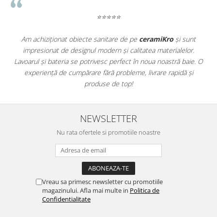
WOODBREAK
WOODWISE
⭐⭐⭐⭐⭐
CASALGRANDE PADANA
Am achiziționat obiecte sanitare de pe
ceramiKro
și sunt
ALABASTRI
impresionat de designul modern și calitatea materialelor.
a
AMAZZONIA
Lavoarul și bateria se potrivesc perfect în noua noastră baie. O
e
MARAZZI
experiență de cumpărare fără probleme, livrare rapidă și
WOOD COLLECTION
produse de top!
MYSTONE SILVER ROOT
UNICHE
NEWSLETTER
MYSTONE LIMESTONE
MYSTONE CEPPO DI GRE
Nu rata ofertele si promotiile noastre
MYSTONE LAVAGNA
CARACTER
MULTIQUARTZ
ROCKING
Vreau sa primesc newsletter cu promotiile
magazinului. Afla mai multe in
Politica de
FRAMMENTO
Confidentialitate
ART