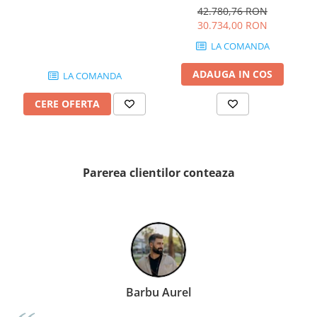
QUARZI
OVIEDO 160x160 cm 505l
42.780,76 RON
RES-TERRAE
30.734,00 RON
ROBUR
LA COMANDA
RUSHMORE
ADAUGA IN COS
LA COMANDA
SELECT
SPARK
CERE OFERTA
STATUARIO SUPERIORE
SUNSTONE
TAJ MAHAL
TIVOLI
Parerea clientilor conteaza
TREASURES AND GEMS
UNICOLORS
URANO
UTAH
VERDE ALPI
WALLART
Barbu Aurel
WONDER