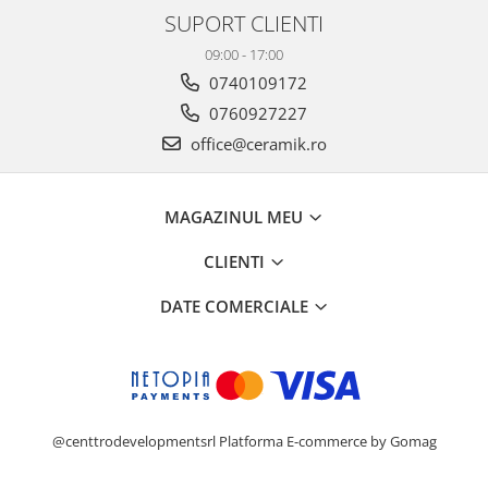
PINCH
SUPORT CLIENTI
FABULA
09:00 - 17:00
MARBLEPLAY
0740109172
SLOW COLD
0760927227
SLOW
office@ceramik.ro
COTTI D'ITALIA
THIN WALL COVERING
COLORKER
MAGAZINUL MEU
AGORA
CLIENTI
ALASKA
ALTHEA
DATE COMERCIALE
ANDES-AUSTRAL
AQUA
ARTY
ARUMA
ASTON
@centtrodevelopmentsrl
Platforma E-commerce by Gomag
ATHENA