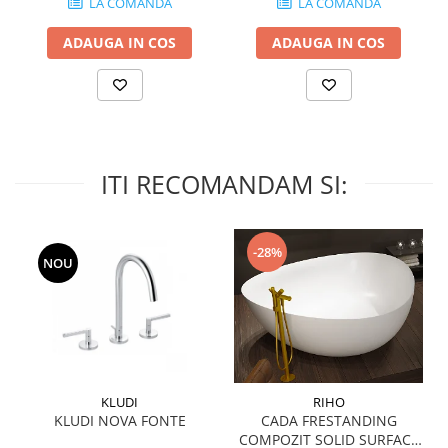
LA COMANDA
LA COMANDA
MIRO
GRANDE RESIN LOOK
MONTECCHIO
ADAUGA IN COS
ADAUGA IN COS
GRANDE METAL LOOK
MOOD
GRANDE SOLID COLOR
MORPHIC
THE TOP
NAVONA SOFT
NAVONA VEIN
NEREIDI
ITI RECOMANDAM SI:
ONICE ALLURE
ONYX
OXIDATIO
-28%
NOU
PADOUK
PARKER
PATAGONIA
PENNSLATE
PETRAVIVA
KLUDI
RIHO
PIERRE BLACK
KLUDI NOVA FONTE
CADA FRESTANDING
PIETRA DI VALS
COMPOZIT SOLID SURFACE