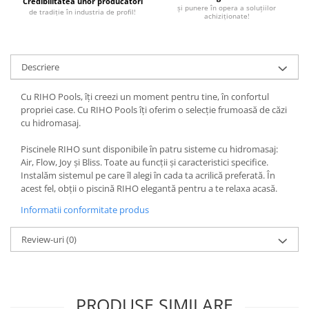
REPLAY
Credibilitatea unor producători
CALACATTA SPLENDIDO
și punere în opera a soluțiilor
de tradiție în industria de profil!
achiziționate!
RETINA
CALACATTA VIOLA
STONCRETE
CARRARA GIOIA
THE ROCK
CEPPO DI GRE
Descriere
THE ROOM
CITY PLASTER
TRAIL
DOLOMITE
Cu RIHO Pools, îți creezi un moment pentru tine, în confortul
TUBE
propriei case. Cu RIHO Pools îți oferim o selecție frumoasă de căzi
DUBAI GOLD
cu hidromasaj.
VIBES
ECLIPSE
WALK
EMPERADOR
Piscinele RIHO sunt disponibile în patru sisteme cu hidromasaj:
X-ROCK
Air, Flow, Joy și Bliss. Toate au funcții și caracteristici specifice.
FLATIRON
Instalăm sistemul pe care îl alegi în cada ta acrilică preferată. În
ENERGIE KER
GENESIS
acest fel, obții o piscină RIHO elegantă pentru a te relaxa acasă.
HERITAGE
AGATHOS
Informatii conformitate produs
INVISIBLE GREY
AMANI
LINCOLN
AMAZZONITE
Review-uri
(0)
LOFT
ANTICHI AMORI
LUMINESCENE
ANTIQUA
MAGNETIC
BERNINI
PRODUSE SIMILARE
MAKRANA
BRERA