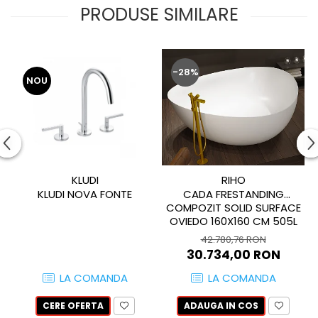
BRERA
PRODUSE SIMILARE
MARQUINA
CALACATA VIOLA
MIRO
CALACATTA
MOOD
CALACATTA CENERINO
-28%
MORPHIC
CALACATTA OCEANIC
NOU
NAVONA SOFT
CALACATTA SPLENDIDO
NAVONA VEIN
CAMPIGIANE
NEREIDI
CARDOSIA
ONICE ALLURE
CARRARA GIOIA
ONYX
CEMENTINE
KLUDI
RIHO
OXIDATIO
CEPPO DI GRE
KLUDI NOVA FONTE
CADA FRESTANDING
PARKER
CITY PLASTER
COMPOZIT SOLID SURFACE
PATAGONIA
OVIEDO 160X160 CM 505L
CONCEPT
PETRAVIVA
CORSOCOMO
42.780,76 RON
30.734,00 RON
PIERRE BLACK
DOLOMITE
STATUARIO SUPERIORE
DUBAI GOLD
LA COMANDA
LA COMANDA
SUNSTONE
ECLIPSE
CERE OFERTA
ADAUGA IN COS
TAJ MAHAL
EMPERADOR