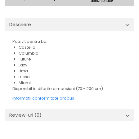
REPLAY
CALACATTA SPLENDIDO
achiziționate!
RETINA
CALACATTA VIOLA
STONCRETE
CARRARA GIOIA
Descriere
THE ROCK
CEPPO DI GRE
THE ROOM
CITY PLASTER
TRAIL
Potrivit pentru băi:
DOLOMITE
Castello
TUBE
DUBAI GOLD
Columbia
VIBES
ECLIPSE
Future
WALK
Lazy
EMPERADOR
Lima
X-ROCK
FLATIRON
Lusso
ENERGIE KER
GENESIS
Miami
Disponibil în diferite dimensiuni (70 - 200 cm).
HERITAGE
AGATHOS
INVISIBLE GREY
Informatii conformitate produs
AMANI
LINCOLN
AMAZZONITE
LOFT
ANTICHI AMORI
Review-uri
(0)
LUMINESCENE
ANTIQUA
MAGNETIC
BERNINI
MAKRANA