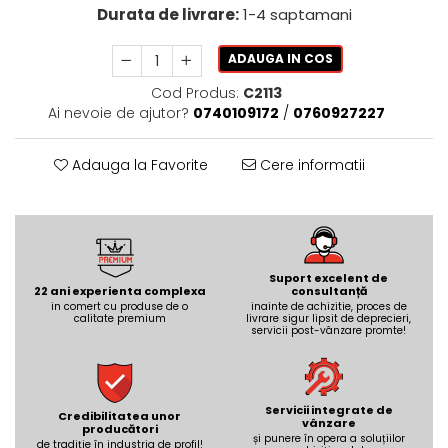
AZUMA ROCK
PARTY
Durata de livrare:
1-4 saptamani
RETINA
TREX3
THE ROCK
VIS
ADAUGA IN COS
THE ROOM
YAKISUGI
Cod Produs:
C2113
TUBE
IMOLA CERAMICA
Ai nevoie de ajutor?
0740109172
/
0760927227
CASALGRANDE PADANA
AZUMA
K O N T I N U A
AZUMA ROCK
Adauga la Favorite
Cere informatii
ALABASTRI
BLUE SAVOY
EKXTREME-ENERGIE KER
CONCRETE PROJECT
CREATIVE CONCRETE
EKXTREME
CREW BITTER
AMANI
Suport excelent de
22 ani experienta complexa
CREW HONEY
consultanță
AMAZZONITE
in comert cu produse de o
inainte de achizitie, proces de
CREW UMAMI
calitate premium
livrare sigur lipsit de deprecieri,
BERNINI
servicii post-vânzare promte!
ELIXIR
BRERA
MICRON 2.0
CALACATTA
OXYD
CALACATTA CENERINO
Servicii integrate de
Credibilitatea unor
PARADE
vânzare
CALACATTA OCEANIC
producători
și punere în opera a soluțiilor
de tradiție în industria de profil!