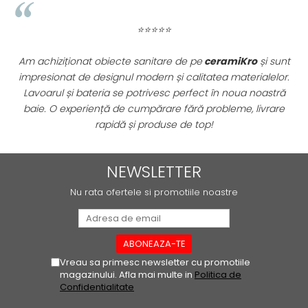
WOODBREAK
WOODWISE
⭐⭐⭐⭐⭐
CASALGRANDE PADANA
ALABASTRI
Am achiziționat obiecte sanitare de pe
ceramiKro
și sunt
AMAZZONIA
impresionat de designul modern și calitatea materialelor.
.
Lavoarul și bateria se potrivesc perfect în noua noastră
MARAZZI
re
baie. O experiență de cumpărare fără probleme, livrare
WOOD COLLECTION
rapidă și produse de top!
MYSTONE SILVER ROOT
UNICHE
NEWSLETTER
MYSTONE LIMESTONE
MYSTONE CEPPO DI GRE
Nu rata ofertele si promotiile noastre
MYSTONE LAVAGNA
CARACTER
MULTIQUARTZ
ROCKING
Vreau sa primesc newsletter cu promotiile
magazinului. Afla mai multe in
Politica de
FRAMMENTO
Confidentialitate
ART