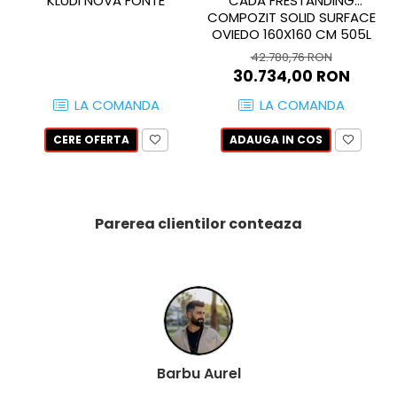
KLUDI NOVA FONTE
CADA FRESTANDING
QUARZI
COMPOZIT SOLID SURFACE
RES-TERRAE
OVIEDO 160X160 CM 505L
ROBUR
42.780,76 RON
30.734,00 RON
RUSHMORE
SELECT
LA COMANDA
LA COMANDA
SPARK
CERE OFERTA
ADAUGA IN COS
STATUARIO SUPERIORE
SUNSTONE
TAJ MAHAL
TIVOLI
Parerea clientilor conteaza
TREASURES AND GEMS
UNICOLORS
URANO
UTAH
VERDE ALPI
WALLART
Barbu Aurel
WONDER