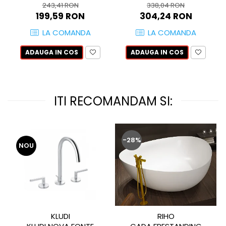
243,41 RON
338,04 RON
MIRO
GRANDE RESIN LOOK
199,59 RON
304,24 RON
MONTECCHIO
GRANDE METAL LOOK
LA COMANDA
LA COMANDA
MOOD
GRANDE SOLID COLOR
MORPHIC
THE TOP
ADAUGA IN COS
ADAUGA IN COS
NAVONA SOFT
NAVONA VEIN
NEREIDI
ITI RECOMANDAM SI:
ONICE ALLURE
ONYX
OXIDATIO
PADOUK
-28%
NOU
PARKER
PATAGONIA
PENNSLATE
PETRAVIVA
PIERRE BLACK
KLUDI
RIHO
PIETRA DI VALS