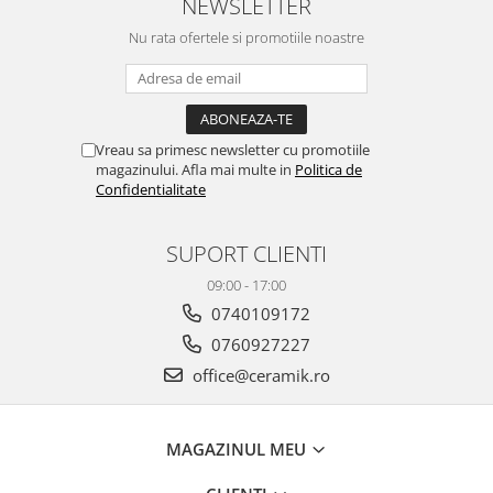
NEWSLETTER
WOODBREAK
WOODWISE
Nu rata ofertele si promotiile noastre
CASALGRANDE PADANA
ALABASTRI
AMAZZONIA
MARAZZI
Vreau sa primesc newsletter cu promotiile
magazinului. Afla mai multe in
Politica de
WOOD COLLECTION
Confidentialitate
MYSTONE SILVER ROOT
UNICHE
SUPORT CLIENTI
MYSTONE LIMESTONE
09:00 - 17:00
MYSTONE CEPPO DI GRE
0740109172
MYSTONE LAVAGNA
0760927227
CARACTER
office@ceramik.ro
MULTIQUARTZ
ROCKING
FRAMMENTO
MAGAZINUL MEU
ART