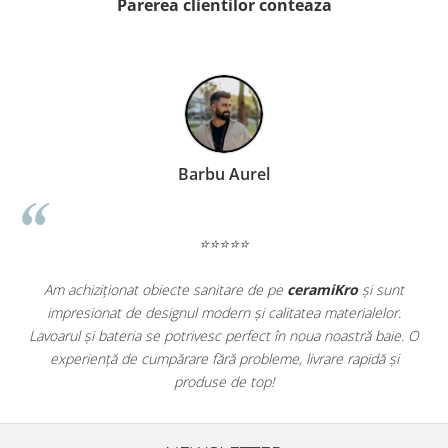
Parerea clientilor conteaza
QUARZI
RES-TERRAE
ROBUR
RUSHMORE
SELECT
SPARK
STATUARIO SUPERIORE
Barbu Aurel
SUNSTONE
TAJ MAHAL
TIVOLI
⭐⭐⭐⭐⭐
TREASURES AND GEMS
Am achiziționat obiecte sanitare de pe
ceramiKro
și sunt
UNICOLORS
impresionat de designul modern și calitatea materialelor.
a
URANO
Lavoarul și bateria se potrivesc perfect în noua noastră baie. O
e
UTAH
experiență de cumpărare fără probleme, livrare rapidă și
VERDE ALPI
produse de top!
WALLART
WONDER