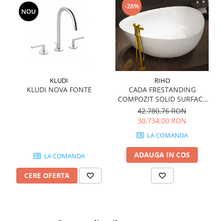
-28%
MIRO
GRANDE RESIN LOOK
NOU
MONTECCHIO
GRANDE METAL LOOK
MOOD
GRANDE SOLID COLOR
MORPHIC
THE TOP
NAVONA SOFT
NAVONA VEIN
KLUDI
RIHO
NEREIDI
KLUDI NOVA FONTE
CADA FRESTANDING
ONICE ALLURE
COMPOZIT SOLID SURFACE
OVIEDO 160x160 cm 505l
ONYX
42.780,76 RON
30.734,00 RON
OXIDATIO
PADOUK
LA COMANDA
PARKER
ADAUGA IN COS
LA COMANDA
PATAGONIA
PENNSLATE
CERE OFERTA
PETRAVIVA
PIERRE BLACK
PIETRA DI VALS