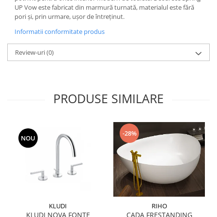
REPLAY
CALACATTA SPLENDIDO
UP Vow este fabricat din marmură turnată, materialul este fără
RETINA
CALACATTA VIOLA
pori și, prin urmare, ușor de întreținut.
STONCRETE
CARRARA GIOIA
Informatii conformitate produs
THE ROCK
CEPPO DI GRE
THE ROOM
Review-uri
(0)
CITY PLASTER
TRAIL
DOLOMITE
TUBE
DUBAI GOLD
VIBES
ECLIPSE
PRODUSE SIMILARE
WALK
EMPERADOR
X-ROCK
FLATIRON
ENERGIE KER
GENESIS
-28%
NOU
HERITAGE
AGATHOS
INVISIBLE GREY
AMANI
LINCOLN
AMAZZONITE
LOFT
ANTICHI AMORI
LUMINESCENE
ANTIQUA
MAGNETIC
BERNINI
KLUDI
RIHO
KLUDI NOVA FONTE
CADA FRESTANDING
MAKRANA
BRERA