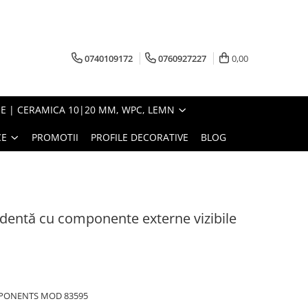
0740109172
0760927227
0,00
E | CERAMICA 10|20 MM, WPC, LEMN
CE
PROMOTII
PROFILE DECORATIVE
BLOG
ndentă cu componente externe vizibile
PONENTS MOD 83595