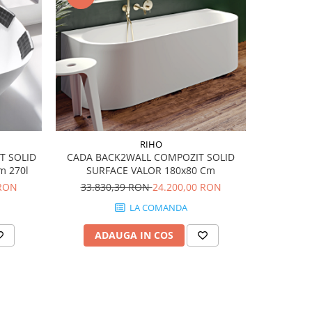
-49%
RIHO
T SOLID
CADA BACK2WALL COMPOZIT SOLID
Set vas W
m 270l
SURFACE VALOR 180x80 Cm
Subway 2.0
 RON
33.830,39 RON
24.200,00 RON
4.7
LA COMANDA
ADAUGA IN COS
AD