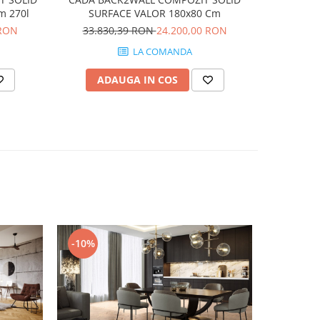
m 270l
SURFACE VALOR 180x80 Cm
Subway 2.0
 RON
33.830,39 RON
24.200,00 RON
4.7
LA COMANDA
ADAUGA IN COS
AD
-10%
-10%