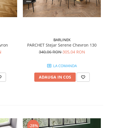
BARLINEK
vron
PARCHET Stejar Serene Chevron 130
PARCHE
N
340,06 RON
305,04 RON
41
LA COMANDA
ADAUGA IN COS
AD
-28%