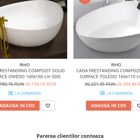
RIHO
RIHO
FRESTANDING COMPOZIT SOLID
CADA FRESTANDING COMPOZI
ACE OVIEDO 160x160 cm 505l
SURFACE TOLEDO 160x110 c
.780,76 RON
30.734,00 RON
36.221,35 RON
26.094,86
LA COMANDA
LA COMANDA
ADAUGA IN COS
ADAUGA IN COS
Parerea clientilor conteaza