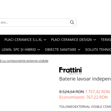
PLACI CERAMICE S.L.XL
PLACI CERAMICE DESIGN
TERAS
 LEMN, SPC ȘI HIBRID
OBIECTE SANITARE
SOLUTII TEHNI
ă cu componente externe vizibile
Baterie lavoar indepe
8.524,64 RON
7.757,42 RON
Economisesti:
767,22
RON
TOLOMEOEXTERNAL VISIBLE COM