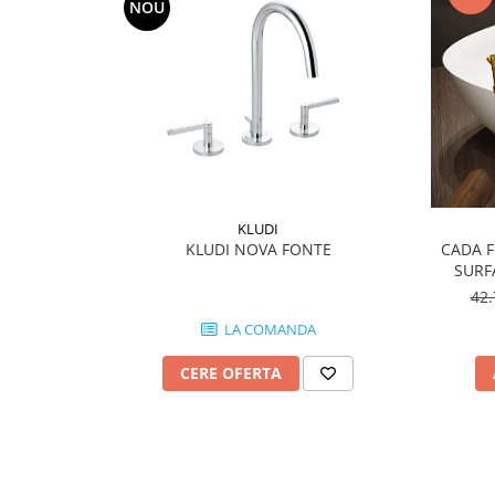
NOU
QUARZI
RES-TERRAE
ROBUR
RUSHMORE
SELECT
SPARK
STATUARIO SUPERIORE
SUNSTONE
KLUDI
TAJ MAHAL
KLUDI NOVA FONTE
CADA 
TIVOLI
SURF
TREASURES AND GEMS
42
UNICOLORS
LA COMANDA
URANO
CERE OFERTA
UTAH
VERDE ALPI
WALLART
WONDER