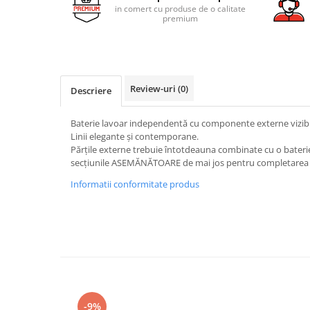
AZUMA ROCK
PARTY
in comert cu produse de o calitate
RETINA
TREX3
premium
THE ROCK
VIS
THE ROOM
YAKISUGI
TUBE
IMOLA CERAMICA
Review-uri
(0)
CASALGRANDE PADANA
Descriere
AZUMA
K O N T I N U A
AZUMA ROCK
Baterie lavoar independentă cu componente externe vizib
ALABASTRI
BLUE SAVOY
Linii elegante și contemporane.
EKXTREME-ENERGIE KER
CONCRETE PROJECT
Părțile externe trebuie întotdeauna combinate cu o baterie
secțiunile ASEMĂNĂTOARE de mai jos pentru completarea 
CREATIVE CONCRETE
EKXTREME
CREW BITTER
Informatii conformitate produs
AMANI
CREW HONEY
AMAZZONITE
CREW UMAMI
BERNINI
ELIXIR
BRERA
MICRON 2.0
CALACATTA
OXYD
CALACATTA CENERINO
PARADE
CALACATTA OCEANIC
-9%