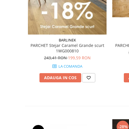
MIRO
GRANDE RESIN LOOK
MONTECCHIO
GRANDE METAL LOOK
MOOD
GRANDE SOLID COLOR
MORPHIC
THE TOP
NAVONA SOFT
BARLINEK
NAVONA VEIN
PARCHE
PARCHET Stejar Caramel Grande scurt
NEREIDI
1WG000810
ONICE ALLURE
243,41 RON
199,59 RON
ONYX
LA COMANDA
OXIDATIO
ADAUGA IN COS
PADOUK
PARKER
PATAGONIA
PENNSLATE
PETRAVIVA
PIERRE BLACK
PIETRA DI VALS
-28%