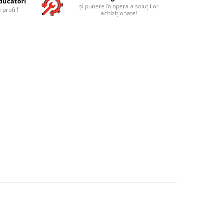
ducători
și punere în opera a soluțiilor
 profil!
achiziționate!