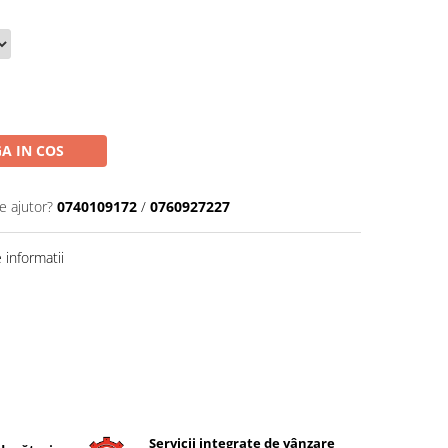
A IN COS
e ajutor?
0740109172
/
0760927227
informatii
Servicii integrate de vânzare