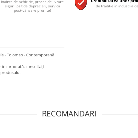
Credibilitatea unor pro
inainte de achizitie, proces de livrare
sigur lipsit de deprecieri, servicii
de tradiție în industria de
post-vânzare promte!
ile - Tolomeo - Contemporană
 încorporată, consultați
produsului.
RECOMANDARI