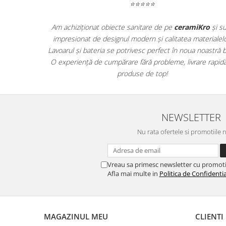
QUARZI
⭐⭐⭐⭐⭐
RES-TERRAE
ile ceramice XXL de la
ceramiKro
au transformat
Am achiziționat
ROBUR
plet aspectul livingului nostru! Materialele sunt
impresionat de 
RUSHMORE
m, finisajele impecabile și instalarea a fost simplă.
Lavoarul și bater
SELECT
 extrem de mulțumiți și recomandăm cu încredere
O experiență de 
SPARK
 magazin pentru proiecte de renovare de calitate!
STATUARIO SUPERIORE
SUNSTONE
TAJ MAHAL
NEWSLETTER
TIVOLI
Nu rata ofertele si promotiile 
TREASURES AND GEMS
UNICOLORS
URANO
Vreau sa primesc newsletter cu promoti
Afla mai multe in
Politica de Confidentia
UTAH
VERDE ALPI
WALLART
WONDER
MAGAZINUL MEU
CLIENTI