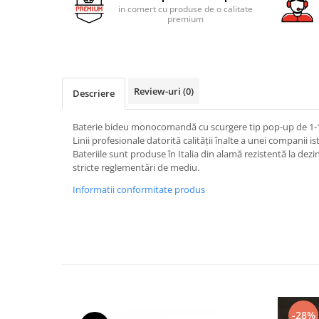
AZUMA ROCK
PARTY
in comert cu produse de o calitate
RETINA
TREX3
premium
THE ROCK
VIS
THE ROOM
YAKISUGI
TUBE
IMOLA CERAMICA
Review-uri
(0)
CASALGRANDE PADANA
Descriere
AZUMA
K O N T I N U A
AZUMA ROCK
Baterie bideu monocomandă cu scurgere tip pop-up de 1-1
ALABASTRI
BLUE SAVOY
Linii profesionale datorită calității înalte a unei companii is
EKXTREME-ENERGIE KER
CONCRETE PROJECT
Bateriile sunt produse în Italia din alamă rezistentă la dez
stricte reglementări de mediu.
CREATIVE CONCRETE
EKXTREME
CREW BITTER
Informatii conformitate produs
AMANI
CREW HONEY
AMAZZONITE
CREW UMAMI
BERNINI
ELIXIR
BRERA
MICRON 2.0
CALACATTA
OXYD
CALACATTA CENERINO
PARADE
CALACATTA OCEANIC
-28%