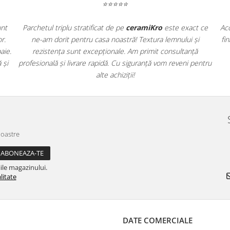
⭐⭐⭐⭐⭐
 obiecte sanitare de pe
ceramiKro
și sunt
Parchetul triplu stratific
designul modern și calitatea materialelor.
ne-am dorit pentru cas
ia se potrivesc perfect în noua noastră baie.
rezistența sunt excep
cumpărare fără probleme, livrare rapidă și
profesională și livrare rap
produse de top!
al
noastre
ile magazinului.
litate
DATE COMERCIALE