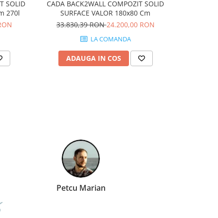
T SOLID
CADA BACK2WALL COMPOZIT SOLID
Set vas W
m 270l
SURFACE VALOR 180x80 Cm
Subway 2.0
 RON
33.830,39 RON
24.200,00 RON
4.7
LA COMANDA
ADAUGA IN COS
AD
tantin Radu
Petcu Mari