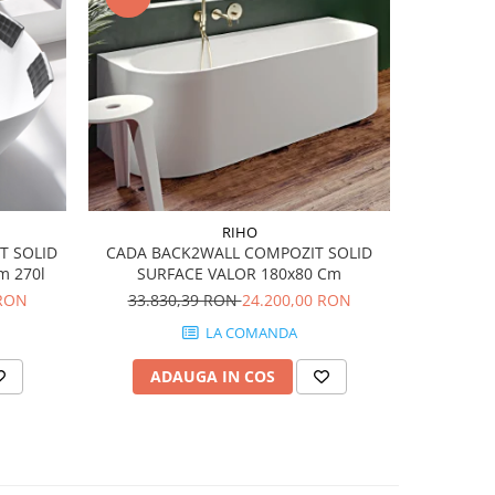
-49%
RIHO
T SOLID
CADA BACK2WALL COMPOZIT SOLID
Set vas W
m 270l
SURFACE VALOR 180x80 Cm
Subway 2.0
 RON
33.830,39 RON
24.200,00 RON
4.7
LA COMANDA
ADAUGA IN COS
AD