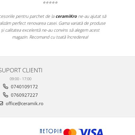
⭐⭐⭐⭐⭐
⭐⭐⭐⭐⭐
at de pe
ceramiKro
este exact ce
Accesoriile pentru parchet de la
ce
a noastră! Textura lemnului și
finalizăm perfect renovarea casei.
ționale. Am primit consultanță
și calitatea excelentă ne-au co
idă. Cu siguranță vom reveni pentru
magazin. Recomand cu toa
te achiziții!
SUPORT CLIENTI
09:00 - 17:00
0740109172
0760927227
office@ceramik.ro