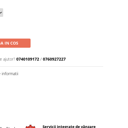
A IN COS
e ajutor?
0740109172
/
0760927227
informatii
Servicii integrate de vânzare