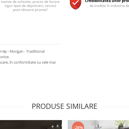
Credibilitatea unor pro
inainte de achizitie, proces de livrare
sigur lipsit de deprecieri, servicii
de tradiție în industria de
post-vânzare promte!
/4p - Morgan - Traditional
torice.
incare, în conformitate cu cele mai
PRODUSE SIMILARE
-28%