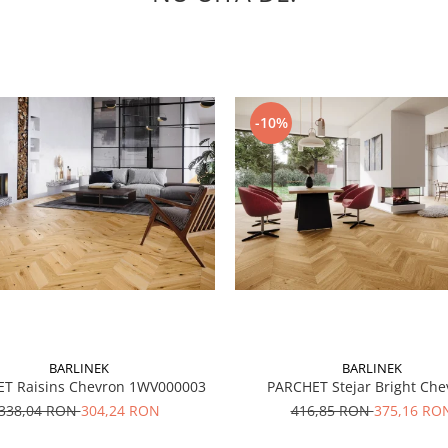
-10%
BARLINEK
BARLINEK
T Raisins Chevron 1WV000003
PARCHET Stejar Bright Che
338,04 RON
304,24 RON
416,85 RON
375,16 RO