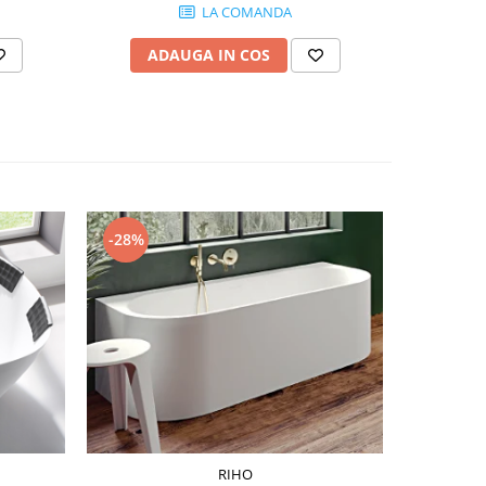
LA COMANDA
ADAUGA IN COS
AD
-28%
-49%
RIHO