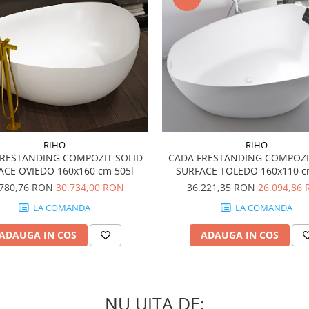
RIHO
RIHO
FRESTANDING COMPOZIT SOLID
CADA FRESTANDING COMPOZI
ACE OVIEDO 160x160 cm 505l
SURFACE TOLEDO 160x110 c
.780,76 RON
30.734,00 RON
36.221,35 RON
26.094,86
LA COMANDA
LA COMANDA
ADAUGA IN COS
ADAUGA IN COS
NU UITA DE: