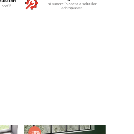
ducători
și punere în opera a soluțiilor
 profil!
achiziționate!
-28%