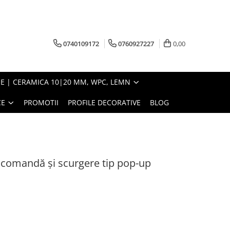
0740109172
0760927227
0,00
E | CERAMICA 10|20 MM, WPC, LEMN
CE
PROMOTII
PROFILE DECORATIVE
BLOG
comandă și scurgere tip pop-up