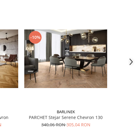
-10%
-10%
BARLINEK
vron
PARCHET Stejar Serene Chevron 130
PARCHE
N
340,06 RON
305,04 RON
41