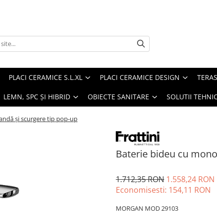
PLACI CERAMICE S.L.XL
PLACI CERAMICE DESIGN
TERAS
 LEMN, SPC ȘI HIBRID
OBIECTE SANITARE
SOLUTII TEHNI
ndă și scurgere tip pop-up
Baterie bideu cu mono
1.712,35 RON
1.558,24 RON
Economisesti:
154,11
RON
MORGAN MOD 29103