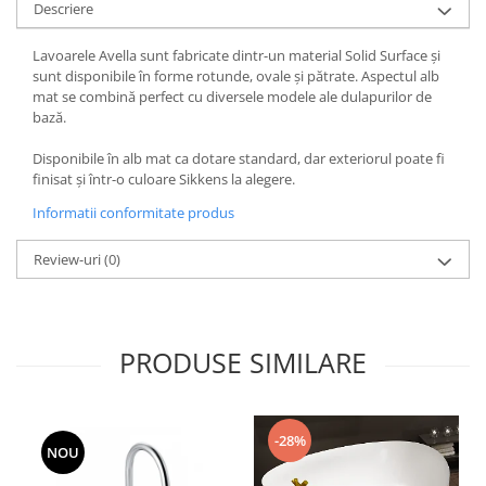
REPLAY
CALACATTA SPLENDIDO
Descriere
RETINA
CALACATTA VIOLA
Lavoarele Avella sunt fabricate dintr-un material Solid Surface și
STONCRETE
CARRARA GIOIA
sunt disponibile în forme rotunde, ovale și pătrate. Aspectul alb
THE ROCK
CEPPO DI GRE
mat se combină perfect cu diversele modele ale dulapurilor de
THE ROOM
CITY PLASTER
bază.
TRAIL
DOLOMITE
Disponibile în alb mat ca dotare standard, dar exteriorul poate fi
TUBE
DUBAI GOLD
finisat și într-o culoare Sikkens la alegere.
VIBES
ECLIPSE
Informatii conformitate produs
WALK
EMPERADOR
X-ROCK
FLATIRON
Review-uri
(0)
ENERGIE KER
GENESIS
HERITAGE
AGATHOS
INVISIBLE GREY
AMANI
PRODUSE SIMILARE
LINCOLN
AMAZZONITE
LOFT
ANTICHI AMORI
LUMINESCENE
ANTIQUA
-28%
NOU
MAGNETIC
BERNINI
MAKRANA
BRERA