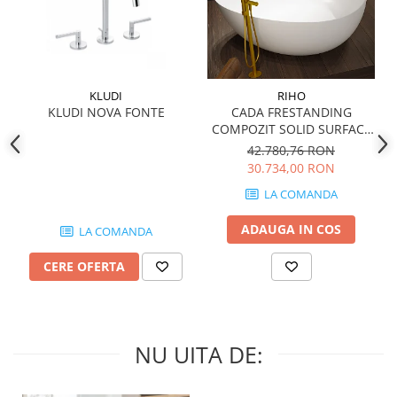
MARQUINA
CALACATA VIOLA
MIRO
CALACATTA
MOOD
CALACATTA CENERINO
MORPHIC
CALACATTA OCEANIC
KLUDI
RIHO
KLUDI NOVA FONTE
CADA FRESTANDING
NAVONA SOFT
CALACATTA SPLENDIDO
COMPOZIT SOLID SURFACE
NAVONA VEIN
CAMPIGIANE
OVIEDO 160x160 cm 505l
42.780,76 RON
NEREIDI
CARDOSIA
30.734,00 RON
ONICE ALLURE
CARRARA GIOIA
LA COMANDA
ONYX
CEMENTINE
OXIDATIO
ADAUGA IN COS
CEPPO DI GRE
LA COMANDA
PARKER
CITY PLASTER
CERE OFERTA
PATAGONIA
CONCEPT
PETRAVIVA
CORSOCOMO
PIERRE BLACK
DOLOMITE
STATUARIO SUPERIORE
DUBAI GOLD
NU UITA DE:
SUNSTONE
ECLIPSE
TAJ MAHAL
EMPERADOR