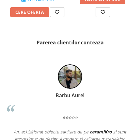
QUARZI
RES-TERRAE
CERE OFERTA
ROBUR
RUSHMORE
SELECT
Parerea clientilor conteaza
SPARK
STATUARIO SUPERIORE
SUNSTONE
TAJ MAHAL
TIVOLI
TREASURES AND GEMS
UNICOLORS
Barbu Aurel
URANO
UTAH
VERDE ALPI
⭐⭐⭐⭐⭐
WALLART
Am achiziționat obiecte sanitare de pe
ceramiKro
și sunt
WONDER
impresionat de designul modern și calitatea materialelor.
a