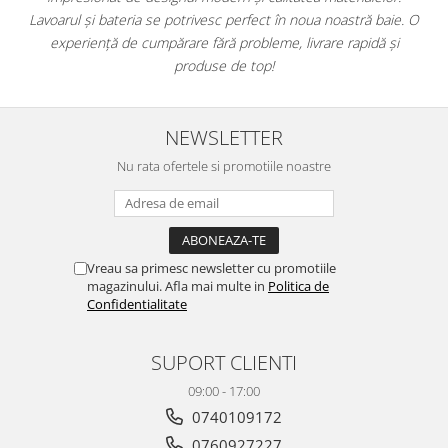
WOODBREAK
Lavoarul și bateria se potrivesc perfect în noua noastră baie. O
e
WOODWISE
experiență de cumpărare fără probleme, livrare rapidă și
CASALGRANDE PADANA
produse de top!
ALABASTRI
AMAZZONIA
NEWSLETTER
MARAZZI
Nu rata ofertele si promotiile noastre
WOOD COLLECTION
MYSTONE SILVER ROOT
UNICHE
MYSTONE LIMESTONE
Vreau sa primesc newsletter cu promotiile
MYSTONE CEPPO DI GRE
magazinului. Afla mai multe in
Politica de
MYSTONE LAVAGNA
Confidentialitate
CARACTER
MULTIQUARTZ
SUPORT CLIENTI
ROCKING
09:00 - 17:00
FRAMMENTO
0740109172
ART
0760927227