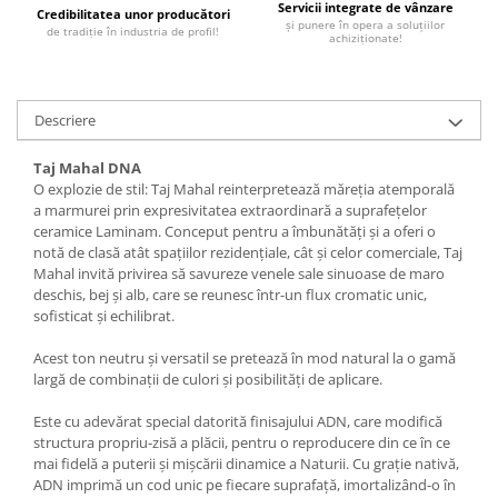
Servicii integrate de vânzare
Credibilitatea unor producători
MARQUINA
și punere în opera a soluțiilor
CALACATA VIOLA
de tradiție în industria de profil!
achiziționate!
MIRO
CALACATTA
MOOD
CALACATTA CENERINO
MORPHIC
CALACATTA OCEANIC
Descriere
NAVONA SOFT
CALACATTA SPLENDIDO
Taj Mahal DNA
NAVONA VEIN
CAMPIGIANE
O explozie de stil: Taj Mahal reinterpretează măreția atemporală
NEREIDI
CARDOSIA
a marmurei prin expresivitatea extraordinară a suprafețelor
ONICE ALLURE
CARRARA GIOIA
ceramice Laminam. Conceput pentru a îmbunătăți și a oferi o
notă de clasă atât spațiilor rezidențiale, cât și celor comerciale, Taj
ONYX
CEMENTINE
Mahal invită privirea să savureze venele sale sinuoase de maro
OXIDATIO
CEPPO DI GRE
deschis, bej și alb, care se reunesc într-un flux cromatic unic,
PARKER
sofisticat și echilibrat.
CITY PLASTER
PATAGONIA
CONCEPT
Acest ton neutru și versatil se pretează în mod natural la o gamă
PETRAVIVA
CORSOCOMO
largă de combinații de culori și posibilități de aplicare.
PIERRE BLACK
DOLOMITE
Este cu adevărat special datorită finisajului ADN, care modifică
STATUARIO SUPERIORE
DUBAI GOLD
structura propriu-zisă a plăcii, pentru o reproducere din ce în ce
SUNSTONE
ECLIPSE
mai fidelă a puterii și mișcării dinamice a Naturii. Cu grație nativă,
ADN imprimă un cod unic pe fiecare suprafață, imortalizând-o în
TAJ MAHAL
EMPERADOR