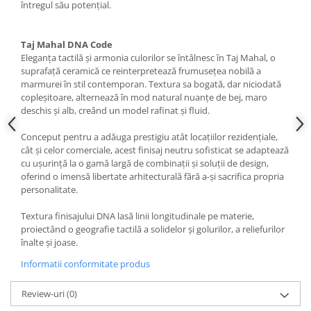
întregul său potențial.
TREASURES AND GEMS
FLATIRON
VERDE ALPI
GENESIS
Taj Mahal DNA Code
WONDER
H24
Eleganța tactilă și armonia culorilor se întâlnesc în Taj Mahal, o
HOLLSTONE
HERITAGE
suprafață ceramică ce reinterpretează frumusețea nobilă a
marmurei în stil contemporan. Textura sa bogată, dar niciodată
Lastre FLORIM XXL | Plăci
HOLLSTONE
copleșitoare, alternează în mod natural nuanțe de bej, maro
Ceramice Porțelanate Italia |
IMPERIAL
deschis și alb, creând un model rafinat și fluid.
ceramiKro
Lastre FLORIM Efect Beton XXL
INVISIBLE GREY
Conceput pentru a adăuga prestigiu atât locațiilor rezidențiale,
Lastre FLORIM Efect Piatră XXL
LINCOLN
cât și celor comerciale, acest finisaj neutru sofisticat se adaptează
Lastre FLORIM Efect Marmură XXL
LOFT
cu ușurință la o gamă largă de combinații și soluții de design,
Lastre FLORIM Efect Lemn XXL
LOOP
oferind o imensă libertate arhitecturală fără a-și sacrifica propria
personalitate.
Lastre FLORIM Efect Metal XXL
LUMINESCENE
Lastre FLORIM Culori Uni XXL
MAGNETIC
Textura finisajului DNA lasă linii longitudinale pe materie,
Lastre FLORIM Efect Textil XXL
proiectând o geografie tactilă a solidelor și golurilor, a reliefurilor
MAIOLICHE
înalte și joase.
MARAZZI
MAKRANA
Informatii conformitate produs
MARQUINA
GRANDE MARBLE LOOK
MASSIVE
GRANDE CONCRETE LOOK
Review-uri
(0)
MEDLEY
GRANDE STONE LOOK