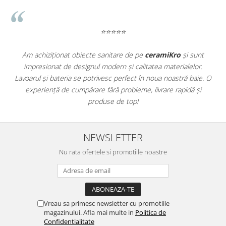
ATLAS
BACKSTAGE
BELLASTONE
⭐⭐⭐⭐⭐
BLOOM
BOREAL
 achiziționat obiecte sanitare de pe
ceramiKro
și sunt
Parchetul
mpresionat de designul modern și calitatea materialelor.
am dorit p
BOXER
arul și bateria se potrivesc perfect în noua noastră baie. O
excepționa
BROADWAY
xperiență de cumpărare fără probleme, livrare rapidă și
CALACATTA GOLD
produse de top!
CENTURY
COLONIAL SOFT
COLUMBIA
NEWSLETTER
CONCEPT
Nu rata ofertele si promotiile noastre
DECK
DHARA
DOMUS
ELEMENTS
Vreau sa primesc newsletter cu promotiile
ENJOY
magazinului. Afla mai multe in
Politica de
Confidentialitate
ENYA