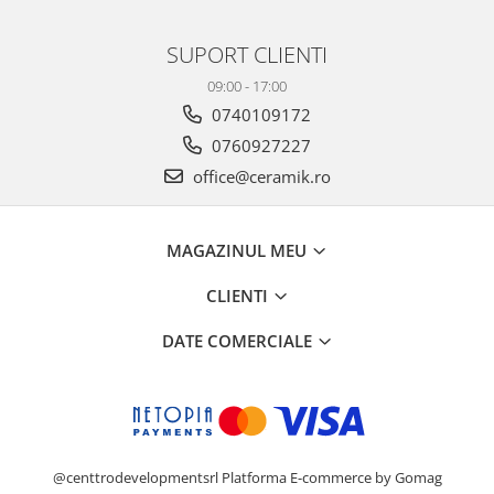
GAIA
SUPORT CLIENTI
GIANT
HAMILTON
09:00 - 17:00
HAWAII
0740109172
HILLS
0760927227
HORIZON
office@ceramik.ro
HUDSON
IMPULSE
MAGAZINUL MEU
INSIGNIA
IRIS
CLIENTI
KAINOS
DATE COMERCIALE
KAORU
KENZO
LAKEVIEW
LEGACY
LIBERTY
@centtrodevelopmentsrl
Platforma E-commerce by Gomag
LINNEAR