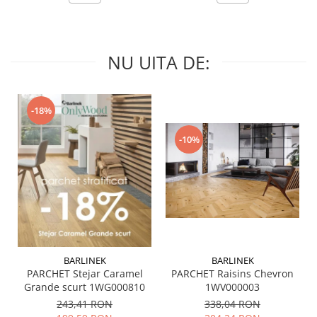
QUARZI
RES-TERRAE
ROBUR
NU UITA DE:
RUSHMORE
SELECT
SPARK
-18%
STATUARIO SUPERIORE
SUNSTONE
-10%
TAJ MAHAL
TIVOLI
TREASURES AND GEMS
UNICOLORS
URANO
UTAH
BARLINEK
BARLINEK
VERDE ALPI
PARCHET Stejar Caramel
PARCHET Raisins Chevron
WALLART
Grande scurt 1WG000810
1WV000003
WONDER
243,41 RON
338,04 RON