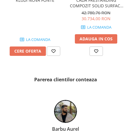
KLUDI NOVA FONTE
CADA FRESTANDING
PINCH
COMPOZIT SOLID SURFACE
FABULA
OVIEDO 160x160 cm 505l
42.780,76 RON
MARBLEPLAY
30.734,00 RON
SLOW COLD
LA COMANDA
SLOW
ADAUGA IN COS
LA COMANDA
COTTI D'ITALIA
THIN WALL COVERING
CERE OFERTA
COLORKER
AGORA
ALASKA
Parerea clientilor conteaza
ALTHEA
ANDES-AUSTRAL
AQUA
ARTY
ARUMA
ASTON
ATHENA
Barbu Aurel