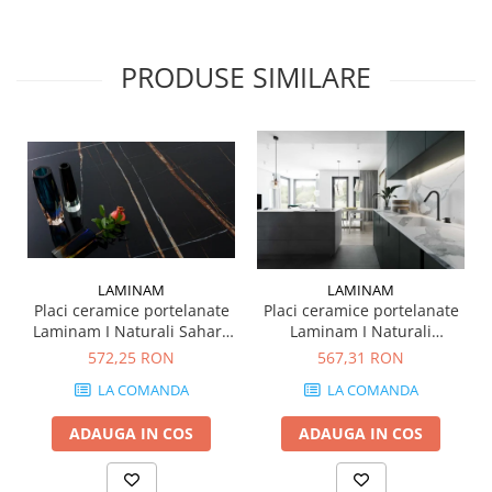
MIRO
GRANDE RESIN LOOK
MONTECCHIO
GRANDE METAL LOOK
PRODUSE SIMILARE
MOOD
GRANDE SOLID COLOR
MORPHIC
THE TOP
NAVONA SOFT
NAVONA VEIN
NEREIDI
ONICE ALLURE
ONYX
OXIDATIO
LAMINAM
LAMINAM
PADOUK
Placi ceramice portelanate
Placi ceramice portelanate
PARKER
Laminam I Naturali Sahara
Laminam I Naturali
Noir Extra 1200x3000 5+
Statuario Altissimo
PATAGONIA
572,25 RON
567,31 RON
mm
1000x3000 5+ mm
PENNSLATE
LA COMANDA
LA COMANDA
PETRAVIVA
ADAUGA IN COS
ADAUGA IN COS
PIERRE BLACK
PIETRA DI VALS