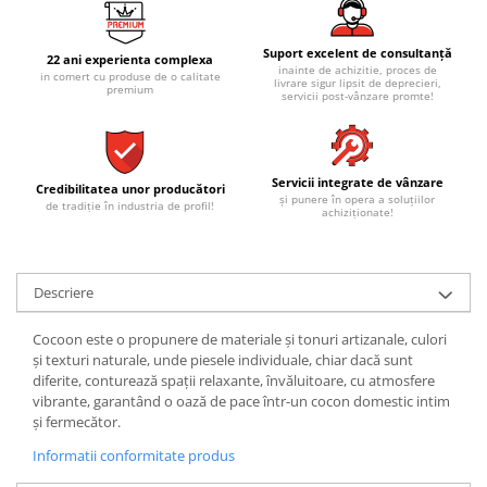
REPLAY
CALACATTA SPLENDIDO
RETINA
CALACATTA VIOLA
Suport excelent de consultanță
STONCRETE
22 ani experienta complexa
CARRARA GIOIA
inainte de achizitie, proces de
in comert cu produse de o calitate
livrare sigur lipsit de deprecieri,
THE ROCK
CEPPO DI GRE
premium
servicii post-vânzare promte!
THE ROOM
CITY PLASTER
TRAIL
DOLOMITE
TUBE
DUBAI GOLD
Servicii integrate de vânzare
Credibilitatea unor producători
VIBES
și punere în opera a soluțiilor
ECLIPSE
de tradiție în industria de profil!
achiziționate!
WALK
EMPERADOR
X-ROCK
FLATIRON
ENERGIE KER
GENESIS
Descriere
HERITAGE
AGATHOS
Cocoon este o propunere de materiale și tonuri artizanale, culori
INVISIBLE GREY
AMANI
și texturi naturale, unde piesele individuale, chiar dacă sunt
LINCOLN
AMAZZONITE
diferite, conturează spații relaxante, învăluitoare, cu atmosfere
LOFT
vibrante, garantând o oază de pace într-un cocon domestic intim
ANTICHI AMORI
și fermecător.
LUMINESCENE
ANTIQUA
Informatii conformitate produs
MAGNETIC
BERNINI
MAKRANA
BRERA