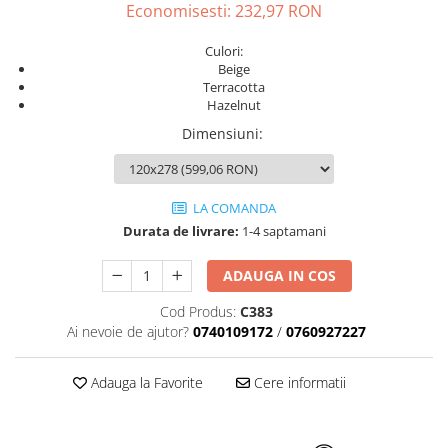
AZUMA ROCK
PARTY
Economisesti:
232,97
RON
RETINA
TREX3
Culori:
THE ROCK
VIS
Beige
THE ROOM
YAKISUGI
Terracotta
TUBE
Hazelnut
IMOLA CERAMICA
CASALGRANDE PADANA
Dimensiuni
:
AZUMA
K O N T I N U A
AZUMA ROCK
ALABASTRI
BLUE SAVOY
LA COMANDA
EKXTREME-ENERGIE KER
CONCRETE PROJECT
Durata de livrare:
1-4 saptamani
CREATIVE CONCRETE
EKXTREME
CREW BITTER
AMANI
ADAUGA IN COS
CREW HONEY
AMAZZONITE
Cod Produs:
C383
CREW UMAMI
BERNINI
Ai nevoie de ajutor?
0740109172
/
0760927227
ELIXIR
BRERA
MICRON 2.0
CALACATTA
Adauga la Favorite
Cere informatii
OXYD
CALACATTA CENERINO
PARADE
CALACATTA OCEANIC