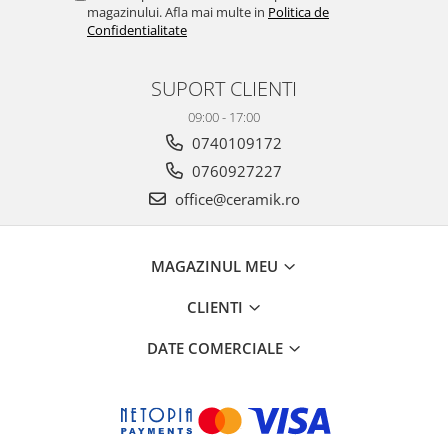
PINCH
magazinului. Afla mai multe in
Politica de
Confidentialitate
FABULA
MARBLEPLAY
SLOW COLD
SUPORT CLIENTI
SLOW
09:00 - 17:00
COTTI D'ITALIA
0740109172
THIN WALL COVERING
0760927227
COLORKER
office@ceramik.ro
AGORA
ALASKA
MAGAZINUL MEU
ALTHEA
ANDES-AUSTRAL
CLIENTI
AQUA
DATE COMERCIALE
ARTY
ARUMA
ASTON
ATHENA