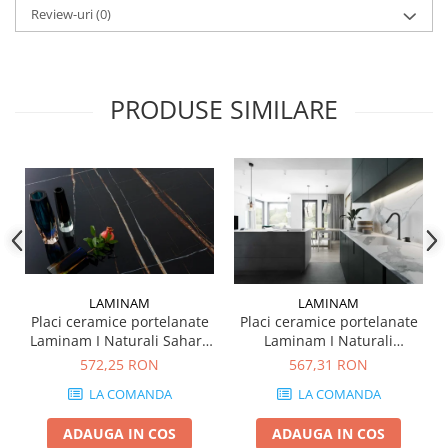
Review-uri
(0)
MARQUINA
CALACATA VIOLA
MIRO
CALACATTA
MOOD
CALACATTA CENERINO
PRODUSE SIMILARE
MORPHIC
CALACATTA OCEANIC
NAVONA SOFT
CALACATTA SPLENDIDO
NAVONA VEIN
CAMPIGIANE
NEREIDI
CARDOSIA
ONICE ALLURE
CARRARA GIOIA
ONYX
CEMENTINE
OXIDATIO
CEPPO DI GRE
PARKER
CITY PLASTER
LAMINAM
LAMINAM
PATAGONIA
CONCEPT
Placi ceramice portelanate
Placi ceramice portelanate
PETRAVIVA
CORSOCOMO
Laminam I Naturali Sahara
Laminam I Naturali
Noir Extra 1200x3000 5+
Statuario Altissimo
PIERRE BLACK
DOLOMITE
572,25 RON
567,31 RON
mm
1000x3000 5+ mm
STATUARIO SUPERIORE
DUBAI GOLD
LA COMANDA
LA COMANDA
SUNSTONE
ECLIPSE
ADAUGA IN COS
ADAUGA IN COS
TAJ MAHAL
EMPERADOR