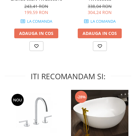
MIRO
GRANDE RESIN LOOK
243,41 RON
338,04 RON
MONTECCHIO
199,59 RON
304,24 RON
GRANDE METAL LOOK
MOOD
GRANDE SOLID COLOR
LA COMANDA
LA COMANDA
MORPHIC
THE TOP
ADAUGA IN COS
ADAUGA IN COS
NAVONA SOFT
NAVONA VEIN
NEREIDI
ONICE ALLURE
ONYX
ITI RECOMANDAM SI:
OXIDATIO
PADOUK
PARKER
-28%
PATAGONIA
NOU
PENNSLATE
PETRAVIVA
PIERRE BLACK
PIETRA DI VALS