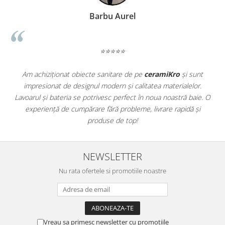
WOODBREAK
WOODWISE
Barbu Aurel
CASALGRANDE PADANA
ALABASTRI
⭐⭐⭐⭐⭐
AMAZZONIA
MARAZZI
Am achiziționat obiecte sanitare de pe
ceramiKro
și sunt
WOOD COLLECTION
impresionat de designul modern și calitatea materialelor.
a
MYSTONE SILVER ROOT
Lavoarul și bateria se potrivesc perfect în noua noastră baie. O
e
experiență de cumpărare fără probleme, livrare rapidă și
UNICHE
produse de top!
MYSTONE LIMESTONE
MYSTONE CEPPO DI GRE
MYSTONE LAVAGNA
NEWSLETTER
CARACTER
Nu rata ofertele si promotiile noastre
MULTIQUARTZ
ROCKING
FRAMMENTO
ART
Vreau sa primesc newsletter cu promotiile