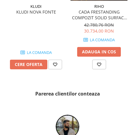
QUARZI
KLUDI
RIHO
RES-TERRAE
KLUDI NOVA FONTE
CADA FRESTANDING
COMPOZIT SOLID SURFACE
ROBUR
OVIEDO 160x160 cm 505l
42.780,76 RON
RUSHMORE
30.734,00 RON
SELECT
LA COMANDA
SPARK
STATUARIO SUPERIORE
ADAUGA IN COS
LA COMANDA
SUNSTONE
CERE OFERTA
TAJ MAHAL
TIVOLI
TREASURES AND GEMS
UNICOLORS
Parerea clientilor conteaza
URANO
UTAH
VERDE ALPI
WALLART
WONDER