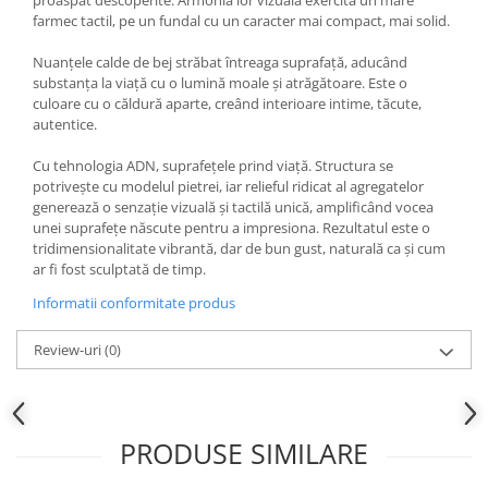
proaspăt descoperite. Armonia lor vizuală exercită un mare
farmec tactil, pe un fundal cu un caracter mai compact, mai solid.
MARQUINA
CALACATA VIOLA
MIRO
CALACATTA
Nuanțele calde de bej străbat întreaga suprafață, aducând
MOOD
substanța la viață cu o lumină moale și atrăgătoare. Este o
CALACATTA CENERINO
culoare cu o căldură aparte, creând interioare intime, tăcute,
MORPHIC
CALACATTA OCEANIC
autentice.
NAVONA SOFT
CALACATTA SPLENDIDO
Cu tehnologia ADN, suprafețele prind viață. Structura se
NAVONA VEIN
CAMPIGIANE
potrivește cu modelul pietrei, iar relieful ridicat al agregatelor
NEREIDI
CARDOSIA
generează o senzație vizuală și tactilă unică, amplificând vocea
ONICE ALLURE
CARRARA GIOIA
unei suprafețe născute pentru a impresiona. Rezultatul este o
tridimensionalitate vibrantă, dar de bun gust, naturală ca și cum
ONYX
CEMENTINE
ar fi fost sculptată de timp.
OXIDATIO
CEPPO DI GRE
Informatii conformitate produs
PARKER
CITY PLASTER
PATAGONIA
CONCEPT
Review-uri
(0)
PETRAVIVA
CORSOCOMO
PIERRE BLACK
DOLOMITE
STATUARIO SUPERIORE
DUBAI GOLD
PRODUSE SIMILARE
SUNSTONE
ECLIPSE
TAJ MAHAL
EMPERADOR