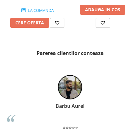
WOODBREAK
WOODWISE
ADAUGA IN COS
LA COMANDA
CASALGRANDE PADANA
CERE OFERTA
ALABASTRI
AMAZZONIA
MARAZZI
WOOD COLLECTION
Parerea clientilor conteaza
MYSTONE SILVER ROOT
UNICHE
MYSTONE LIMESTONE
MYSTONE CEPPO DI GRE
MYSTONE LAVAGNA
CARACTER
Barbu Aurel
MULTIQUARTZ
ROCKING
FRAMMENTO
⭐⭐⭐⭐⭐
ART