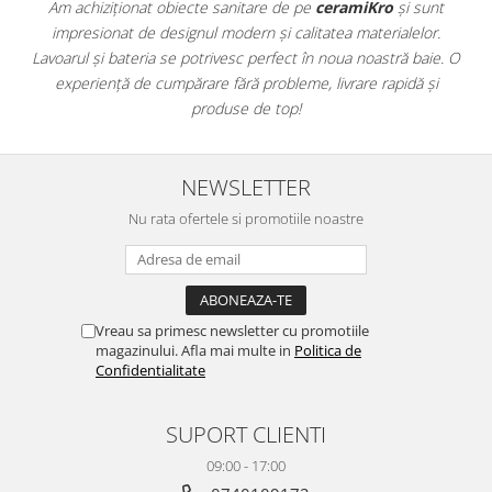
PINCH
Am achiziționat obiecte sanitare de pe
ceramiKro
și sunt
impresionat de designul modern și calitatea materialelor.
a
FABULA
Lavoarul și bateria se potrivesc perfect în noua noastră baie. O
e
MARBLEPLAY
experiență de cumpărare fără probleme, livrare rapidă și
SLOW COLD
produse de top!
SLOW
COTTI D'ITALIA
THIN WALL COVERING
NEWSLETTER
COLORKER
Nu rata ofertele si promotiile noastre
AGORA
ALASKA
ALTHEA
ANDES-AUSTRAL
Vreau sa primesc newsletter cu promotiile
magazinului. Afla mai multe in
Politica de
AQUA
Confidentialitate
ARTY
ARUMA
SUPORT CLIENTI
ASTON
09:00 - 17:00
ATHENA