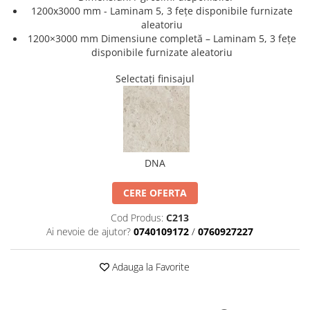
AZUMA ROCK
PARTY
1200x3000 mm - Laminam 5, 3 fețe disponibile furnizate
RETINA
TREX3
aleatoriu
THE ROCK
VIS
1200×3000 mm Dimensiune completă – Laminam 5, 3 fețe
disponibile furnizate aleatoriu
THE ROOM
YAKISUGI
TUBE
IMOLA CERAMICA
Selectați finisajul
CASALGRANDE PADANA
AZUMA
K O N T I N U A
AZUMA ROCK
ALABASTRI
BLUE SAVOY
EKXTREME-ENERGIE KER
CONCRETE PROJECT
DNA
CREATIVE CONCRETE
EKXTREME
CREW BITTER
AMANI
CERE OFERTA
CREW HONEY
AMAZZONITE
Cod Produs:
C213
CREW UMAMI
BERNINI
Ai nevoie de ajutor?
0740109172
/
0760927227
ELIXIR
BRERA
MICRON 2.0
CALACATTA
Adauga la Favorite
OXYD
CALACATTA CENERINO
PARADE
CALACATTA OCEANIC