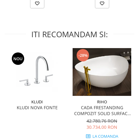
QUARZI
RES-TERRAE
ROBUR
RUSHMORE
ITI RECOMANDAM SI:
SELECT
SPARK
STATUARIO SUPERIORE
-28%
NOU
SUNSTONE
TAJ MAHAL
TIVOLI
TREASURES AND GEMS
UNICOLORS
URANO
KLUDI
RIHO
UTAH
KLUDI NOVA FONTE
CADA FRESTANDING
COMPOZIT SOLID SURFACE
VERDE ALPI
OVIEDO 160x160 cm 505l
42.780,76 RON
WALLART
30.734,00 RON
WONDER
LA COMANDA