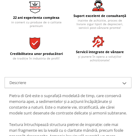
REPLAY
CALACATTA SPLENDIDO
RETINA
CALACATTA VIOLA
STONCRETE
Suport excelent de consultanță
CARRARA GIOIA
22 ani experienta complexa
inainte de achizitie, proces de
in comert cu produse de o calitate
THE ROCK
livrare sigur lipsit de deprecieri,
CEPPO DI GRE
premium
servicii post-vânzare promte!
THE ROOM
CITY PLASTER
TRAIL
DOLOMITE
TUBE
DUBAI GOLD
Servicii integrate de vânzare
Credibilitatea unor producători
VIBES
ECLIPSE
și punere în opera a soluțiilor
de tradiție în industria de profil!
achiziționate!
WALK
EMPERADOR
X-ROCK
FLATIRON
ENERGIE KER
GENESIS
Descriere
HERITAGE
AGATHOS
Pietra di Gré este o suprafață modelată de timp, care conservă
INVISIBLE GREY
AMANI
memoria apei, a sedimentelor și a acțiunii încăpățânate și
LINCOLN
AMAZZONITE
constante a naturii. Este o materie vie, stratificată, ale cărei
LOFT
ANTICHI AMORI
modele sunt desenate de contraste delicate și armonii subterane.
LUMINESCENE
ANTIQUA
Textura întruchipează structura pietrei de inspirație: cele mai
MAGNETIC
BERNINI
mari fragmente ies la iveală cu o claritate mândră, precum fosile
MAKRANA
BRERA