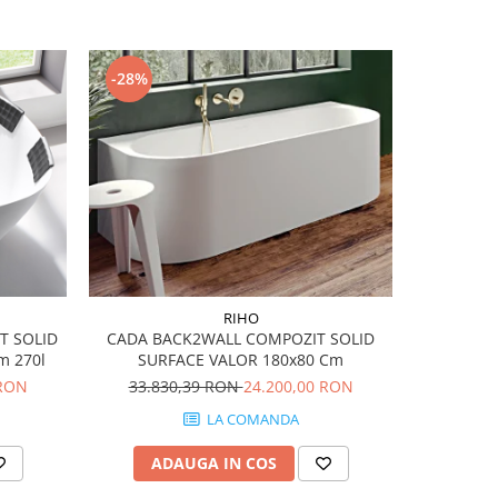
-28%
-49%
RIHO
T SOLID
CADA BACK2WALL COMPOZIT SOLID
Set vas W
m 270l
SURFACE VALOR 180x80 Cm
Subway 2.0
 RON
33.830,39 RON
24.200,00 RON
4.7
LA COMANDA
ADAUGA IN COS
AD