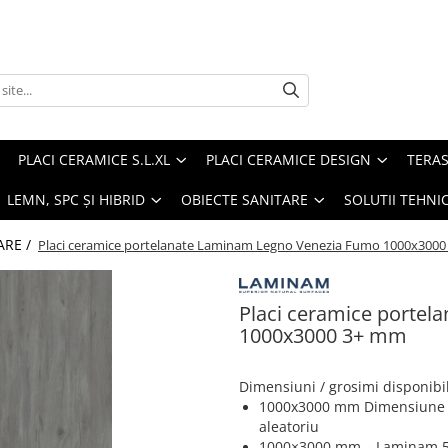
PLACI CERAMICE S.L.XL
PLACI CERAMICE DESIGN
TERAS
 LEMN, SPC ȘI HIBRID
OBIECTE SANITARE
SOLUTII TEHNI
ARE /
Placi ceramice portelanate Laminam Legno Venezia Fumo 1000x300
Placi ceramice porte
1000x3000 3+ mm
Dimensiuni / grosimi disponibi
1000x3000 mm Dimensiune co
aleatoriu
1000×3000 mm – Laminam 5, 6