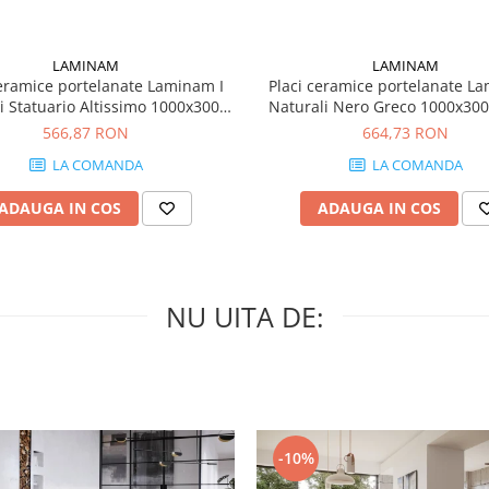
LAMINAM
LAMINAM
Placi ceramice portelanate L
ceramice portelanate Laminam I
Naturali Nero Greco 1000x30
i Statuario Altissimo 1000x3000
5+ mm
664,73 RON
566,87 RON
LA COMANDA
LA COMANDA
ADAUGA IN COS
ADAUGA IN COS
NU UITA DE:
-10%