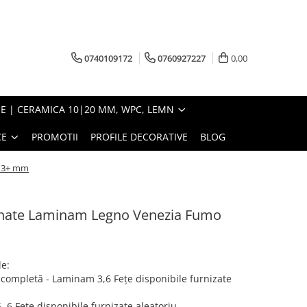
0740109172
0760927227
0,00
E | CERAMICA 10|20 MM, WPC, LEMN
CE
PROMOTII
PROFILE DECORATIVE
BLOG
0 3+ mm
lanate Laminam Legno Venezia Fumo
le:
mpletă - Laminam 3,6 Fețe disponibile furnizate
 Fețe disponibile furnizate aleatoriu