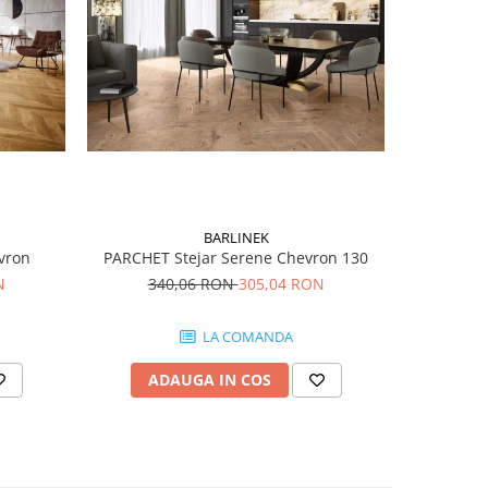
-10%
BARLINEK
vron
PARCHET Stejar Serene Chevron 130
PARCHE
N
340,06 RON
305,04 RON
41
LA COMANDA
ADAUGA IN COS
AD