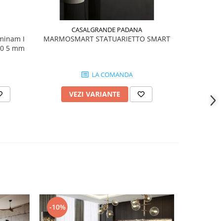
CASALGRANDE PADANA
aminam I
MARMOSMART STATUARIETTO SMART
Placi cer
00 5 mm
Naturali 
LA COMANDA
VEZI VARIANTE
AD
-10%