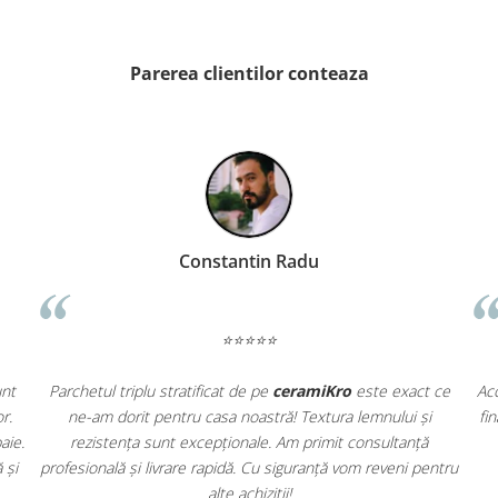
Parerea clientilor conteaza
Barbu Aurel
⭐⭐⭐⭐⭐
iziționat obiecte sanitare de pe
ceramiKro
și sunt
Parchetul triplu
sionat de designul modern și calitatea materialelor.
ne-am dorit 
l și bateria se potrivesc perfect în noua noastră baie.
rezistența s
riență de cumpărare fără probleme, livrare rapidă și
profesională și l
produse de top!