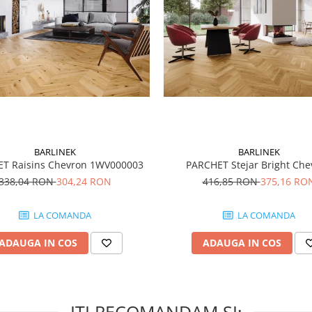
BARLINEK
BARLINEK
T Raisins Chevron 1WV000003
PARCHET Stejar Bright Che
338,04 RON
304,24 RON
416,85 RON
375,16 RO
LA COMANDA
LA COMANDA
ADAUGA IN COS
ADAUGA IN COS
ITI RECOMANDAM SI: