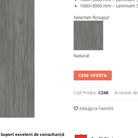
1000×3000 mm – Laminam 3+, 
Selectati finisajul:
Natural
CERE OFERTA
Cod Produs:
C248
Ai nevoie de
Adauga la Favorite
Suport excelent de consultanță