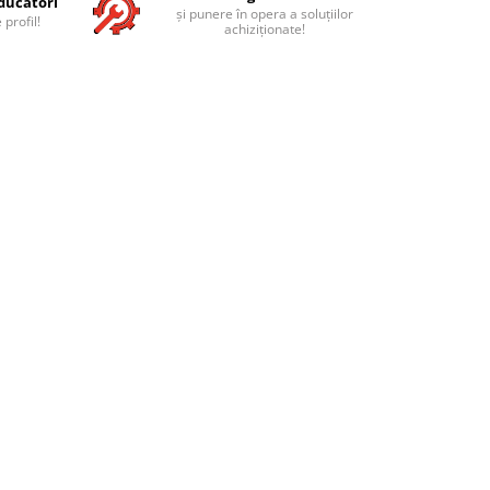
ducători
și punere în opera a soluțiilor
 profil!
achiziționate!