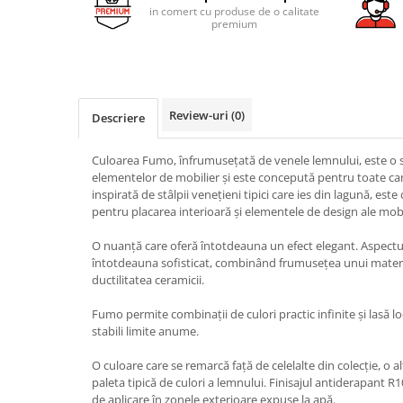
AZUMA ROCK
PARTY
in comert cu produse de o calitate
RETINA
TREX3
premium
THE ROCK
VIS
THE ROOM
YAKISUGI
TUBE
IMOLA CERAMICA
Review-uri
(0)
CASALGRANDE PADANA
Descriere
AZUMA
K O N T I N U A
AZUMA ROCK
Culoarea Fumo, înfrumusețată de venele lemnului, este o s
ALABASTRI
BLUE SAVOY
elementelor de mobilier și este concepută pentru toate cam
EKXTREME-ENERGIE KER
CONCRETE PROJECT
inspirată de stâlpii venețieni tipici care ies din lagună, est
pentru placarea interioară și elementele de design ale mobi
CREATIVE CONCRETE
EKXTREME
CREW BITTER
AMANI
O nuanță care oferă întotdeauna un efect elegant. Aspectu
CREW HONEY
întotdeauna sofisticat, combinând frumusețea unui materia
AMAZZONITE
ductilitatea ceramicii.
CREW UMAMI
BERNINI
ELIXIR
BRERA
Fumo permite combinații de culori practic infinite și lasă lo
stabili limite anume.
MICRON 2.0
CALACATTA
OXYD
CALACATTA CENERINO
O culoare care se remarcă față de celelalte din colecție, o 
PARADE
paleta tipică de culori a lemnului. Finisajul antiderapant R10
CALACATTA OCEANIC
de aplicare în zonele exterioare expuse la apă.