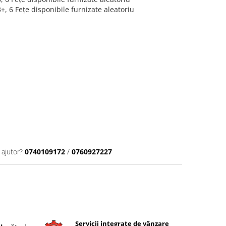
6 Fețe disponibile furnizate aleatoriu
 ajutor?
0740109172
/
0760927227
Servicii integrate de vânzare