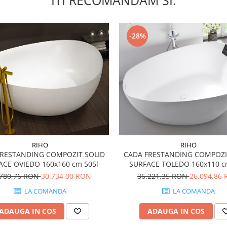
-28%
RIHO
RIHO
FRESTANDING COMPOZIT SOLID
CADA FRESTANDING COMPOZI
ACE OVIEDO 160x160 cm 505l
SURFACE TOLEDO 160x110 c
.780,76 RON
30.734,00 RON
36.221,35 RON
26.094,86
LA COMANDA
LA COMANDA
ADAUGA IN COS
ADAUGA IN COS