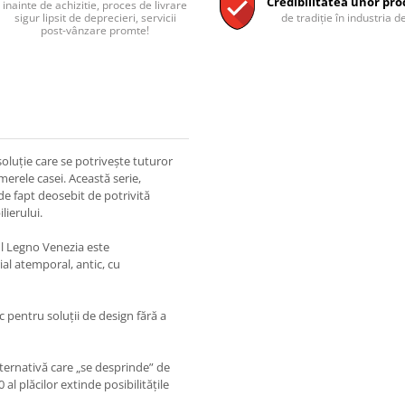
Credibilitatea unor pro
inainte de achizitie, proces de livrare
sigur lipsit de deprecieri, servicii
de tradiție în industria de
post-vânzare promte!
oluție care se potrivește tuturor
erele casei. Această serie,
e de fapt deosebit de potrivită
lierului.
l Legno Venezia este
l atemporal, antic, cu
c pentru soluții de design fără a
alternativă care „se desprinde” de
 al plăcilor extinde posibilitățile