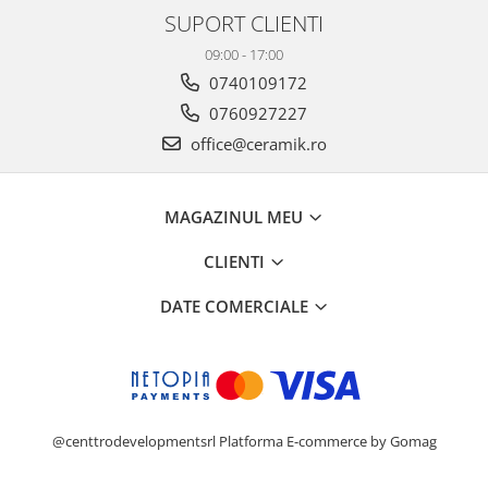
PINCH
SUPORT CLIENTI
FABULA
09:00 - 17:00
MARBLEPLAY
0740109172
SLOW COLD
0760927227
SLOW
office@ceramik.ro
COTTI D'ITALIA
THIN WALL COVERING
COLORKER
MAGAZINUL MEU
AGORA
CLIENTI
ALASKA
ALTHEA
DATE COMERCIALE
ANDES-AUSTRAL
AQUA
ARTY
ARUMA
ASTON
@centtrodevelopmentsrl
Platforma E-commerce by Gomag
ATHENA