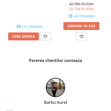
QUARZI
OVIEDO 160x160 cm 505l
42.780,76 RON
RES-TERRAE
30.734,00 RON
ROBUR
LA COMANDA
RUSHMORE
ADAUGA IN COS
LA COMANDA
SELECT
SPARK
CERE OFERTA
STATUARIO SUPERIORE
SUNSTONE
TAJ MAHAL
TIVOLI
Parerea clientilor conteaza
TREASURES AND GEMS
UNICOLORS
URANO
UTAH
VERDE ALPI
WALLART
Barbu Aurel
WONDER