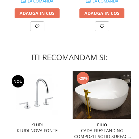
LA COMANDA
LA COMANDA
MIRO
GRANDE RESIN LOOK
MONTECCHIO
ADAUGA IN COS
ADAUGA IN COS
GRANDE METAL LOOK
MOOD
GRANDE SOLID COLOR
MORPHIC
THE TOP
NAVONA SOFT
NAVONA VEIN
NEREIDI
ITI RECOMANDAM SI:
ONICE ALLURE
ONYX
OXIDATIO
-28%
NOU
PADOUK
PARKER
PATAGONIA
PENNSLATE
PETRAVIVA
KLUDI
RIHO
PIERRE BLACK
KLUDI NOVA FONTE
CADA FRESTANDING
PIETRA DI VALS
COMPOZIT SOLID SURFACE