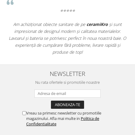
WOODBREAK
WOODWISE
⭐⭐⭐⭐⭐
CASALGRANDE PADANA
Am achiziționat obiecte sanitare de pe
ceramiKro
și sunt
ALABASTRI
impresionat de designul modern și calitatea materialelor.
a
AMAZZONIA
Lavoarul și bateria se potrivesc perfect în noua noastră baie. O
e
MARAZZI
experiență de cumpărare fără probleme, livrare rapidă și
WOOD COLLECTION
produse de top!
MYSTONE SILVER ROOT
UNICHE
NEWSLETTER
MYSTONE LIMESTONE
MYSTONE CEPPO DI GRE
Nu rata ofertele si promotiile noastre
MYSTONE LAVAGNA
CARACTER
MULTIQUARTZ
ROCKING
Vreau sa primesc newsletter cu promotiile
magazinului. Afla mai multe in
Politica de
FRAMMENTO
Confidentialitate
ART