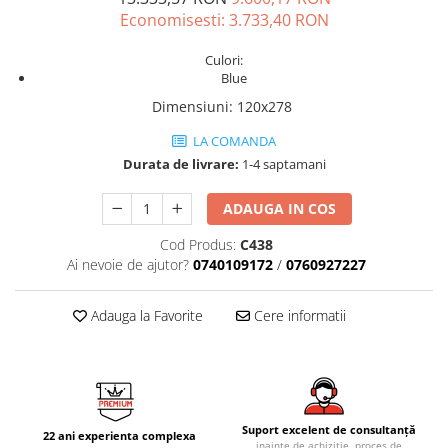
AZUMA ROCK
PARTY
Economisesti:
3.733,40
RON
RETINA
TREX3
THE ROCK
VIS
Culori:
Blue
THE ROOM
YAKISUGI
TUBE
IMOLA CERAMICA
Dimensiuni
:
120x278
CASALGRANDE PADANA
AZUMA
LA COMANDA
K O N T I N U A
AZUMA ROCK
Durata de livrare:
1-4 saptamani
ALABASTRI
BLUE SAVOY
ADAUGA IN COS
EKXTREME-ENERGIE KER
CONCRETE PROJECT
CREATIVE CONCRETE
Cod Produs:
C438
EKXTREME
Ai nevoie de ajutor?
0740109172
/
0760927227
CREW BITTER
AMANI
CREW HONEY
AMAZZONITE
Adauga la Favorite
Cere informatii
CREW UMAMI
BERNINI
ELIXIR
BRERA
MICRON 2.0
CALACATTA
OXYD
CALACATTA CENERINO
PARADE
CALACATTA OCEANIC
Suport excelent de consultanță
22 ani experienta complexa
inainte de achizitie, proces de