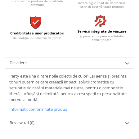
REPLAY
CALACATTA SPLENDIDO
in comert cu produse de o calitate
livrare sigur lipsit de deprecieri,
premium
servicii post-vânzare promte!
RETINA
CALACATTA VIOLA
STONCRETE
CARRARA GIOIA
THE ROCK
CEPPO DI GRE
Servicii integrate de vânzare
THE ROOM
Credibilitatea unor producători
CITY PLASTER
și punere în opera a soluțiilor
de tradiție în industria de profil!
achiziționate!
TRAIL
DOLOMITE
TUBE
DUBAI GOLD
VIBES
ECLIPSE
Descriere
WALK
EMPERADOR
X-ROCK
FLATIRON
Party este una dintre noile colecții de culori LaFaenza și prezintă
ENERGIE KER
tonuri puternice care creează impact, soluții cromatice cu
GENESIS
saturație ridicată și materiale mai neutre, pentru o compoziție
HERITAGE
AGATHOS
liberă, jucăușă și nelimitată, pentru a crea spații cu personalitate,
INVISIBLE GREY
AMANI
mereu la modă.
LINCOLN
AMAZZONITE
Informatii conformitate produs
LOFT
ANTICHI AMORI
LUMINESCENE
Review-uri
(0)
ANTIQUA
MAGNETIC
BERNINI
MAKRANA
BRERA