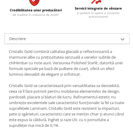
REPLAY
CALACATTA SPLENDIDO
RETINA
Servicii integrate de vânzare
CALACATTA VIOLA
Credibilitatea unor producători
și punere în opera a soluțiilor
de tradiție în industria de profil!
STONCRETE
CARRARA GIOIA
achiziționate!
THE ROCK
CEPPO DI GRE
THE ROOM
CITY PLASTER
Descriere
TRAIL
DOLOMITE
TUBE
DUBAI GOLD
Cristallo Gold combină calitatea glacială și reflectorizantă a
VIBES
ECLIPSE
marmurei albe cu prețiozitatea senzuală a venelor subtile de
WALK
chihlimbar cu note aurii. Versiunea Polished Starlit, datorită unei
EMPERADOR
formule speciale pe bază de pulbere de cuarț, oferă un efect
X-ROCK
FLATIRON
luminos deosebit de elegant și sofisticat.
ENERGIE KER
GENESIS
Cristallo Gold se caracterizează prin versatilitatea sa deosebită,
HERITAGE
AGATHOS
ceea ce îl face potrivit pentru mobilarea elementelor de design,
INVISIBLE GREY
AMANI
pardoseli, placare și blaturi de lucru. Rafinamentul estetic nu
LINCOLN
AMAZZONITE
umbrește excelentele sale caracteristici funcționale: la fel ca toate
suprafețele Laminam, Cristallo Gold este rezistent la impacturi,
LOFT
ANTICHI AMORI
pete și zgârieturi, caracteristici care se mențin chiar și atunci când
LUMINESCENE
ANTIQUA
este expus la căldură, îngheț și raze UV, cu o porozitate a
suprafeței mai mică de 0,1%.
MAGNETIC
BERNINI
MAKRANA
BRERA