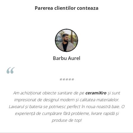
WOODBREAK
Parerea clientilor conteaza
WOODWISE
CASALGRANDE PADANA
ALABASTRI
AMAZZONIA
MARAZZI
WOOD COLLECTION
MYSTONE SILVER ROOT
Barbu Aurel
UNICHE
MYSTONE LIMESTONE
⭐⭐⭐⭐⭐
MYSTONE CEPPO DI GRE
MYSTONE LAVAGNA
Am achiziționat obiecte sanitare de pe
ceramiKro
și sunt
CARACTER
impresionat de designul modern și calitatea materialelor.
a
MULTIQUARTZ
Lavoarul și bateria se potrivesc perfect în noua noastră baie. O
e
ROCKING
experiență de cumpărare fără probleme, livrare rapidă și
FRAMMENTO
produse de top!
ART