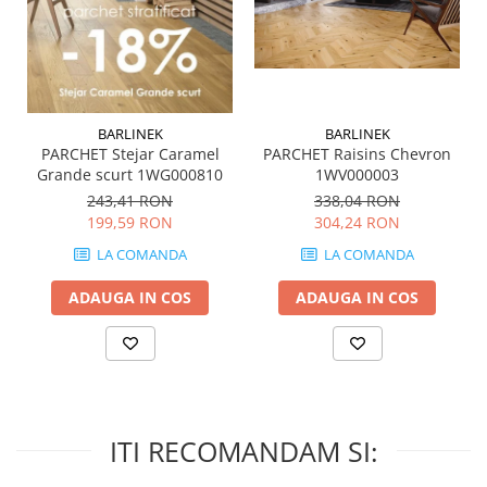
MIRO
GRANDE RESIN LOOK
MONTECCHIO
GRANDE METAL LOOK
MOOD
GRANDE SOLID COLOR
MORPHIC
THE TOP
NAVONA SOFT
BARLINEK
BARLINEK
PARCHET Stejar Caramel
PARCHET Raisins Chevron
NAVONA VEIN
Grande scurt 1WG000810
1WV000003
NEREIDI
243,41 RON
338,04 RON
ONICE ALLURE
199,59 RON
304,24 RON
ONYX
LA COMANDA
LA COMANDA
OXIDATIO
PADOUK
ADAUGA IN COS
ADAUGA IN COS
PARKER
PATAGONIA
PENNSLATE
PETRAVIVA
PIERRE BLACK
ITI RECOMANDAM SI:
PIETRA DI VALS