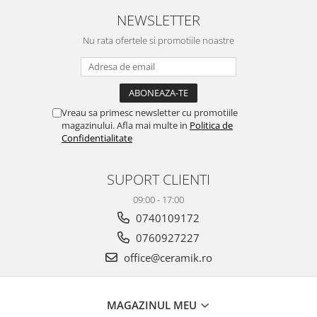
PINCH
NEWSLETTER
FABULA
Nu rata ofertele si promotiile noastre
MARBLEPLAY
SLOW COLD
SLOW
COTTI D'ITALIA
Vreau sa primesc newsletter cu promotiile
THIN WALL COVERING
magazinului. Afla mai multe in
Politica de
COLORKER
Confidentialitate
AGORA
ALASKA
SUPORT CLIENTI
ALTHEA
09:00 - 17:00
ANDES-AUSTRAL
0740109172
AQUA
0760927227
ARTY
office@ceramik.ro
ARUMA
ASTON
ATHENA
MAGAZINUL MEU