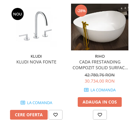
QUARZI
RES-TERRAE
-28%
NOU
ROBUR
RUSHMORE
SELECT
SPARK
STATUARIO SUPERIORE
KLUDI
RIHO
SUNSTONE
KLUDI NOVA FONTE
CADA FRESTANDING
TAJ MAHAL
COMPOZIT SOLID SURFACE
TIVOLI
OVIEDO 160x160 cm 505l
42.780,76 RON
30.734,00 RON
TREASURES AND GEMS
UNICOLORS
LA COMANDA
URANO
ADAUGA IN COS
LA COMANDA
UTAH
VERDE ALPI
CERE OFERTA
WALLART
WONDER